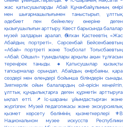
жас қатысушыларды Абай Құнанбайұлының өмірі
мен шығармашылығымен таныстырып, ұлттық
әдебиет пен бейнелеу өнеріне деген
қызығушылығын арттыру. Квест барысында балалар
музей залдарын аралап, Әбілхан Қастеевтің «Жас
Абайдың портреті», Сәрсенбай Бейсенбаевтың
«Абай» портреті және Тоқболат Тоғысбаевтың
«Абай. Ойшыл» туындылары арқылы ақын тұлғасын
тереңірек таныды. 🔸Қатысушылар қызықты
тапсырмалар орындап, Абайдың өмірбаяны, қара
сөздері мен өлеңдері бойынша білімдерін сынады.
Зияткерлік ойын балалардың ой-өрісін кеңейтіп,
ұлттық құндылықтарға деген құрметін арттыруға
ықпал етті. 📌Іс-шараны ұйымдастырған және
жүргізген: Музей педагогикасы және экскурсиялық
қызмет көрсету бөлімінің қызметкерлері ⚜️В
Национальном музее искусств Республики