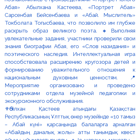
⚜️Әбілхан Қастеев атындағы Қазақстан
Республикасының Ұлттық өнер музейінде «10 тамыз
– Абай күні» қарсаңында балаларға арналған
«Абайдың даналық жолы» атты танымдық квест
ойыны ұйымдастырылды. 🔹Іс-шараның мақсаты –