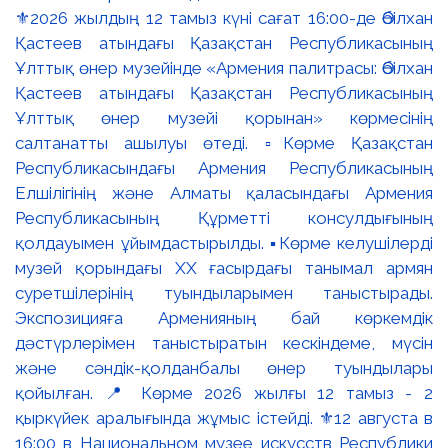
⚜️2026 жылдың 12 тамыз күні сағат 16:00-де Әбілхан
Қастеев атындағы Қазақстан Республикасының
Ұлттық өнер музейінде «Армения палитрасы: Әбілхан
Қастеев атындағы Қазақстан Республикасының
Ұлттық өнер музейі қорынан» көрмесінің
салтанатты ашылуы өтеді. ▫️Көрме Қазақстан
Республикасындағы Армения Республикасының
Елшілігінің және Алматы қаласындағы Армения
Республикасының Құрметті консулдығының
қолдауымен ұйымдастырылды. ▪️Көрме келушілерді
музей қорындағы ХХ ғасырдағы танымал армян
суретшілерінің туындыларымен таныстырады.
Экспозицияға Арменияның бай көркемдік
дәстүрлерімен таныстыратын кескіндеме, мүсін
және сәндік-қолданбалы өнер туындылары
қойылған. 📍 Көрме 2026 жылғы 12 тамыз - 2
қыркүйек аралығында жұмыс істейді. ⚜️12 августа в
16:00 в Национальном музее искусств Республики