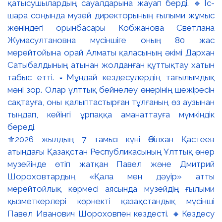
⚜️2026 жылдың 7 тамыз күні Әбілхан Қастеев
атындағы Қазақстан Республикасының Ұлттық өнер
музейінде өтіп жатқан Павел және Дмитрий
Шороховтардың «Қала мен дәуір» атты
мерейтойлық көрмесі аясында музейдің ғылыми
қызметкерлері көрнекті қазақстандық мүсінші
Павел Иванович Шороховпен кездесті. 🔸Кездесу