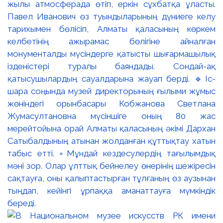
жылы атмосферада өтіп, еркін сұхбатқа ұласты.
Павел Иванович өз туындыларының дүниеге келу
тарихымен бөлісіп, Алматы қаласының көркем
келбетінің ажырамас бөлігіне айналған
монументалды мүсіндерге қатысты шығармашылық
ізденістері туралы баяндады. Сондай-ақ
қатысушылардың сауалдарына жауап берді. 🔹Іс-
шара соңында музей директорының ғылыми жұмыс
жөніндегі орынбасары Кобжанова Светлана
Жумасултановна мүсіншіге оның 80 жас
мерейтойына орай Алматы қаласының әкімі Дархан
Сатыбалдының атынан жолданған құттықтау хатын
табыс етті. ▫️Мұндай кездесулердің тағылымдық
мәні зор. Олар ұлттық бейнелеу өнерінің шежіресін
сақтауға, оны қалыптастырған тұлғаның өз аузынан
тыңдап, кейінгі ұрпаққа аманаттауға мүмкіндік
береді.