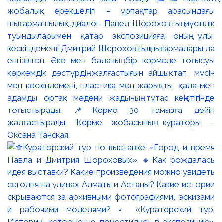
жобалық ерекшелігі – ұрпақтар арасындағы
шығармашылық диалог. Павел Шороховтың мүсіндік
туындыларымен қатар экспозицияға оның ұлы,
кескіндемеші Дмитрий Шороховтың шығармалары да
енгізілген. Әке мен баланың бір көрмеде тоғысуы
көркемдік дәстүрдің жалғастығын айшықтап, мүсін
мен кескіндемені, пластика мен жарықты, қала мен
адамды ортақ мәдени жадының тұтас кеңістігінде
тоғыстырады. 📌Көрме 30 тамызға дейін
жалғастырады. Көрме жобасының кураторы –
Оксана Танская.