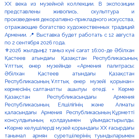
⚜️2026 жылдың 12 тамыз күні сағат 16:00-де Әбілхан
Қастеев атындағы Қазақстан Республикасының
Ұлттық өнер музейінде «Армения палитрасы:
Әбілхан Қастеев атындағы Қазақстан
Республикасының Ұлттық өнер музейі қорынан»
көрмесінің салтанатты ашылуы өтеді. ▫️Көрме
Қазақстан Республикасындағы Армения
Республикасының Елшілігінің және Алматы
қаласындағы Армения Республикасының Құрметті
консулдығының қолдауымен ұйымдастырылды.
▪️Көрме келушілерді музей қорындағы ХХ ғасырдағы
танымал армян суретшілерінің туындыларымен