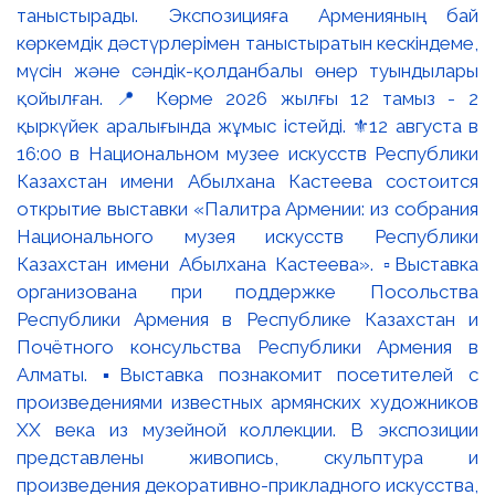
таныстырады. Экспозицияға Арменияның бай
көркемдік дәстүрлерімен таныстыратын кескіндеме,
мүсін және сәндік-қолданбалы өнер туындылары
қойылған. 📍 Көрме 2026 жылғы 12 тамыз - 2
қыркүйек аралығында жұмыс істейді. ⚜️12 августа в
16:00 в Национальном музее искусств Республики
Казахстан имени Абылхана Кастеева состоится
открытие выставки «Палитра Армении: из собрания
Национального музея искусств Республики
Казахстан имени Абылхана Кастеева». ▫️Выставка
организована при поддержке Посольства
Республики Армения в Республике Казахстан и
Почётного консульства Республики Армения в
Алматы. ▪️Выставка познакомит посетителей с
произведениями известных армянских художников
XX века из музейной коллекции. В экспозиции
представлены живопись, скульптура и
произведения декоративно-прикладного искусства,