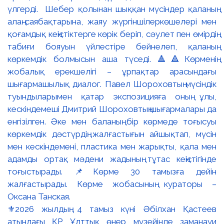
⚜️2026 жылдың 4 тамыз күні Әбілхан Қастеев
атындағы ҚР Ұлттық өнер музейінде заманауи