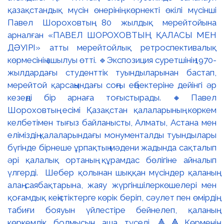
қазақстандық мүсін өнерінің көрнекті өкілі мүсінші
Павел Шороховтың 80 жылдық мерейтойына
арналған «ПАВЕЛ ШОРОХОВТЫҢ ҚАЛАСЫ МЕН
ДӘУІРІ» атты мерейтойлық ретроспективалық
көрмесінің ашылуы өтті. 🔹Экспозиция суретшінің 1970-
жылдардағы студенттік туындыларынан бастап,
мерейтой қарсаңындағы соңғы еңбектеріне дейінгі әр
кезеңді бір арнаға тоғыстырады. 🔸Павел
Шороховтың есімі Қазақстан қалаларының көркем
келбетімен тығыз байланысты, Алматы, Астана мен
еліміздің қалаларындағы монументалды туындылары
бүгінде бірнеше ұрпақтың мәдени жадында сақталып
әрі қалалық ортаның құрамдас бөлігіне айналып
үлгерді. Шебер қолынан шыққан мүсіндер қаланың
алаң-саябақтарына, жаяу жүргіншілеркөшелері мен
қоғамдық кеңістіктерге көрік беріп, сәулет пен өмірдің
табиғи бояуын үйлестіре бейнелеп, қаланың
көркемдік болмысын аша түседі. 🔺🔺Көрменің