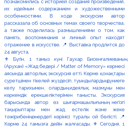
⚜️ Бүгін, 1 тамыз күні Гаухар Бисенғалиеваның
(Арухан) «Жад бедері / Matter of Memory» көрмесі
аясында авторлық экскурсия өтті. Көрме қонақтары
суретшімен тікелей жүздесіп, туындылардың дүниеге
келу тарихымен, олардың идеялық мазмұны мен
көркемдік ерекшеліктерімен танысты. Экскурсия
барысында автор өз шығармашылығының негізгі
тақырыптары мен жад, естелік және жеке
тәжірибенің өнердегі көрінісі туралы ой бөлісті. 📍
Көрме 24 тамызға дейін жалғасады. ⚜️ Сегодня, 1