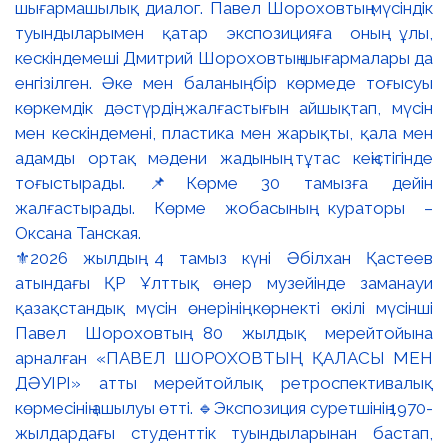
⚜️2026 жылдың 4 тамыз күні Әбілхан Қастеев
атындағы ҚР Ұлттық өнер музейінде заманауи
қазақстандық мүсін өнерінің көрнекті өкілі мүсінші
Павел Шороховтың 80 жылдық мерейтойына
арналған «ПАВЕЛ ШОРОХОВТЫҢ ҚАЛАСЫ МЕН
ДӘУІРІ» атты мерейтойлық ретроспективалық
көрмесінің ашылуы өтті. 🔹Экспозиция суретшінің 1970-
жылдардағы студенттік туындыларынан бастап,