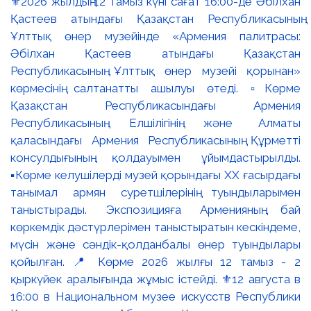
⚜️2026 жылдың 12 тамыз күні сағат 16:00-де Әбілхан
Қастеев атындағы Қазақстан Республикасының
Ұлттық өнер музейінде «Армения палитрасы:
Әбілхан Қастеев атындағы Қазақстан
Республикасының Ұлттық өнер музейі қорынан»
көрмесінің салтанатты ашылуы өтеді. ▫️Көрме
Қазақстан Республикасындағы Армения
Республикасының Елшілігінің және Алматы
қаласындағы Армения Республикасының Құрметті
консулдығының қолдауымен ұйымдастырылды.
▪️Көрме келушілерді музей қорындағы ХХ ғасырдағы
танымал армян суретшілерінің туындыларымен
таныстырады. Экспозицияға Арменияның бай
көркемдік дәстүрлерімен таныстыратын кескіндеме,
мүсін және сәндік-қолданбалы өнер туындылары
қойылған. 📍 Көрме 2026 жылғы 12 тамыз - 2
қыркүйек аралығында жұмыс істейді. ⚜️12 августа в
16:00 в Национальном музее искусств Республики