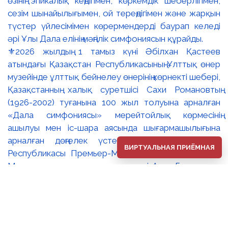
⚜️2026 жылдың 1 тамыз күні Әбілхан Қастеев
атындағы Қазақстан Республикасының Ұлттық өнер
музейінде ұлттық бейнелеу өнерінің көрнекті шебері,
Қазақстанның халық суретшісі Сахи Романовтың
(1926-2002) туғанына 100 жыл толуына арналған
«Дала симфониясы» мерейтойлық көрмесінің
ашылуы мен іс-шара аясында шығармашылығына
арналған дөңгелек үстел өтті. 🔹Қазақстан
ВИРТУАЛЬНАЯ ПРИЁМНАЯ
Республикасы Премьер-Министрінің орынбасары –
Мәдениет және ақпарат министрі Аида Ғалымқызы
Балаева Сахи Романовтың туғанына 100 жыл
толуына арналған «Дала симфониясы»
мерейтойлық көрмесінің ашылуына орай құттықтау
хатын жолдады. Құттықтау хатында Сахи