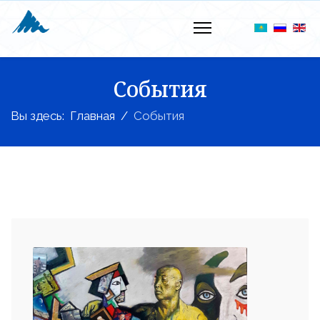
События
Вы здесь:
Главная
События