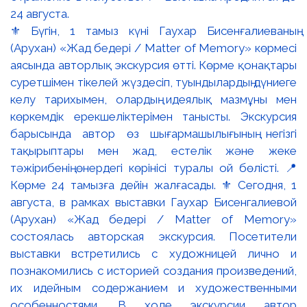
⚜️ Бүгін, 1 тамыз күні Гаухар Бисенғалиеваның
(Арухан) «Жад бедері / Matter of Memory» көрмесі
аясында авторлық экскурсия өтті. Көрме қонақтары
суретшімен тікелей жүздесіп, туындылардың дүниеге
келу тарихымен, олардың идеялық мазмұны мен
көркемдік ерекшеліктерімен танысты. Экскурсия
барысында автор өз шығармашылығының негізгі
тақырыптары мен жад, естелік және жеке
тәжірибенің өнердегі көрінісі туралы ой бөлісті. 📍
Көрме 24 тамызға дейін жалғасады. ⚜️ Сегодня, 1
августа, в рамках выставки Гаухар Бисенгалиевой
(Арухан) «Жад бедері / Matter of Memory»
состоялась авторская экскурсия. Посетители
выставки встретились с художницей лично и
познакомились с историей создания произведений,
их идейным содержанием и художественными
особенностями. В ходе экскурсии автор