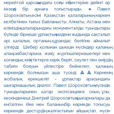
мерейтой қарсаңындағы соңғы еңбектеріне дейінгі әр
кезеңді бір арнаға тоғыстырады. 🔸Павел
Шороховтың есімі Қазақстан қалаларының көркем
келбетімен тығыз байланысты, Алматы, Астана мен
еліміздің қалаларындағы монументалды туындылары
бүгінде бірнеше ұрпақтың мәдени жадында сақталып
әрі қалалық ортаның құрамдас бөлігіне айналып
үлгерді. Шебер қолынан шыққан мүсіндер қаланың
алаң-саябақтарына, жаяу жүргіншілеркөшелері мен
қоғамдық кеңістіктерге көрік беріп, сәулет пен өмірдің
табиғи бояуын үйлестіре бейнелеп, қаланың
көркемдік болмысын аша түседі. 🔺🔺Көрменің
жобалық ерекшелігі – ұрпақтар арасындағы
шығармашылық диалог. Павел Шороховтың мүсіндік
туындыларымен қатар экспозицияға оның ұлы,
кескіндемеші Дмитрий Шороховтың шығармалары да
енгізілген. Әке мен баланың бір көрмеде тоғысуы
көркемдік дәстүрдің жалғастығын айшықтап, мүсін