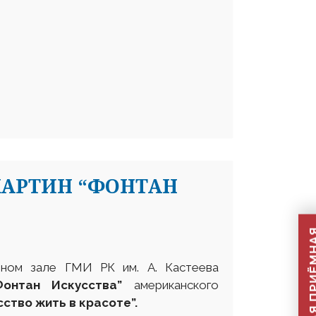
КАРТИН “ФОНТАН
чном зале ГМИ РК им. А. Кастеева
Фонтан Искусства
”
американского
сство жить в красоте”
.