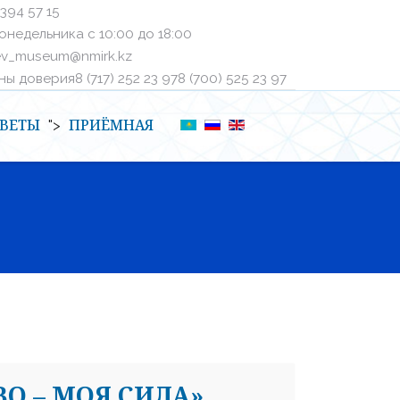
 394 57 15
онедельника с 10:00 до 18:00
ev_museum@nmirk.kz
 доверияㅤ8 (717) 252 23 97ㅤㅤ8 (700) 525 23 97
ВЕТЫ
ПРИЁМНАЯ
">
О – МОЯ СИЛА»