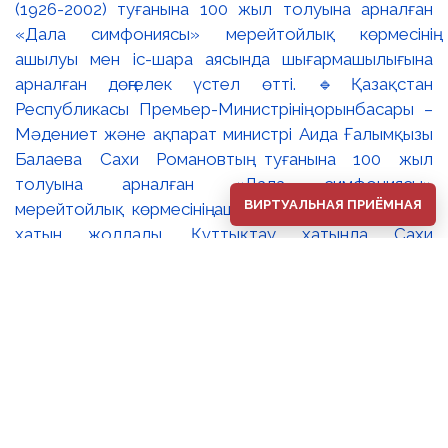
(1926-2002) туғанына 100 жыл толуына арналған
«Дала симфониясы» мерейтойлық көрмесінің
ашылуы мен іс-шара аясында шығармашылығына
арналған дөңгелек үстел өтті. 🔹Қазақстан
Республикасы Премьер-Министрінің орынбасары –
Мәдениет және ақпарат министрі Аида Ғалымқызы
Балаева Сахи Романовтың туғанына 100 жыл
толуына арналған «Дала симфониясы»
ВИРТУАЛЬНАЯ ПРИЁМНАЯ
мерейтойлық көрмесінің ашылуына орай құттықтау
хатын жолдады. Құттықтау хатында Сахи
Романовтың қазақ бейнелеу өнерінде ұлттық
кескіндеме мен графиканың дамуына зор үлес қосқан
дара суретші екенін атап өтті. Сонымен қатар
көрменің суретшінің бай шығармашылық мұрасын
жаңаша зерделеп, кейінгі ұрпаққа насихаттаудағы
маңызына тоқталып, көрменің табысты өтуіне
тілектестік білдірді. Құттықтау хатын музей
директоры Жұмабекова Гүлайым Мұсағұлқызы