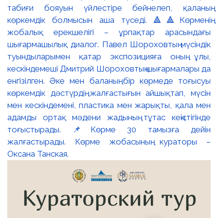
табиғи бояуын үйлестіре бейнелеп, қаланың
көркемдік болмысын аша түседі. 🔺🔺Көрменің
жобалық ерекшелігі – ұрпақтар арасындағы
шығармашылық диалог. Павел Шороховтың мүсіндік
туындыларымен қатар экспозицияға оның ұлы,
кескіндемеші Дмитрий Шороховтың шығармалары да
енгізілген. Әке мен баланың бір көрмеде тоғысуы
көркемдік дәстүрдің жалғастығын айшықтап, мүсін
мен кескіндемені, пластика мен жарықты, қала мен
адамды ортақ мәдени жадының тұтас кеңістігінде
тоғыстырады. 📌Көрме 30 тамызға дейін
жалғастырады. Көрме жобасының кураторы –
Оксана Танская.