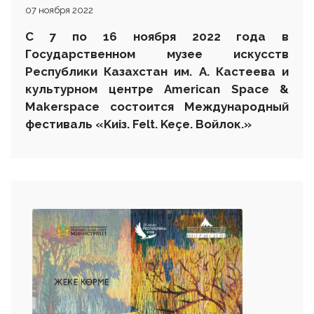
07 ноября 2022
С 7 по 1
6
ноября 2022 года в
Государственном музее искусств
Республики Казахстан им. А. Кастеева и
культурном центре
American
Space
&
Makerspace
состоится
Международный
фестиваль
«
K
и
i
з.
Felt
.
Ke
ç
e
.
Войлок.»