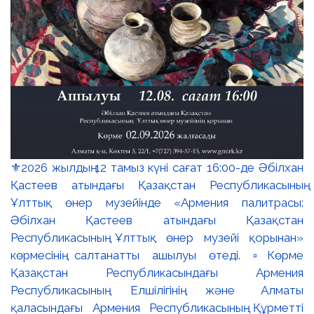
⚜️2026 жылдың 12 тамыз күні сағат 16:00-де Әбілхан
Қастеев атындағы Қазақстан Республикасының
Ұлттық өнер музейінде «Армения палитрасы:
Әбілхан Қастеев атындағы Қазақстан
Республикасының Ұлттық өнер музейі қорынан»
көрмесінің салтанатты ашылуы өтеді. ▫️Көрме
Қазақстан Республикасындағы Армения
Республикасының Елшілігінің және Алматы
қаласындағы Армения Республикасының Құрметті