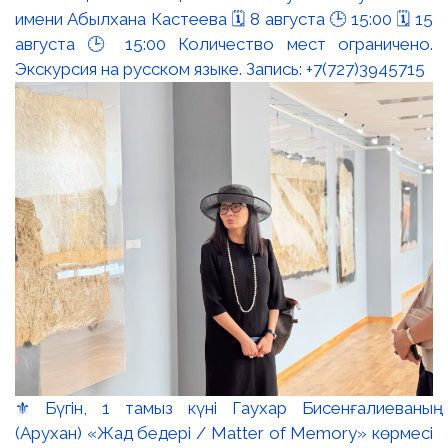
имени Абылхана Кастеева 🗓 8 августа 🕒 15:00 🗓 15
августа 🕒 15:00 Количество мест ограничено.
Экскурсия на русском языке. Запись: +7(727)3945715
⚜️ Бүгін, 1 тамыз күні Гаухар Бисенғалиеваның
(Арухан) «Жад бедері / Matter of Memory» көрмесі