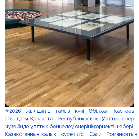
⚜️2026 жылдың 1 тамыз күні Әбілхан Қастеев
атындағы Қазақстан Республикасының Ұлттық өнер
музейінде ұлттық бейнелеу өнерінің көрнекті шебері,
Қазақстанның халық суретшісі Сахи Романовтың