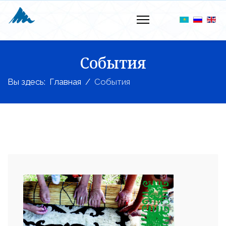
События
Вы здесь:
Главная
События