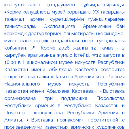
консулдығының қолдауымен ұйымдастырылды.
▪️Көрме келушілерді музей қорындағы ХХ ғасырдағы
танымал армян суретшілерінің туындыларымен
таныстырады. Экспозицияға Арменияның бай
көркемдік дәстүрлерімен таныстыратын кескіндеме,
мүсін және сәндік-қолданбалы өнер туындылары
қойылған. 📍 Көрме 2026 жылғы 12 тамыз - 2
қыркүйек аралығында жұмыс істейді. ⚜️12 августа в
16:00 в Национальном музее искусств Республики
Казахстан имени Абылхана Кастеева состоится
открытие выставки «Палитра Армении: из собрания
Национального музея искусств Республики
Казахстан имени Абылхана Кастеева». ▫️Выставка
организована при поддержке Посольства
Республики Армения в Республике Казахстан и
Почётного консульства Республики Армения в
Алматы. ▪️Выставка познакомит посетителей с
произведениями известных армянских художников