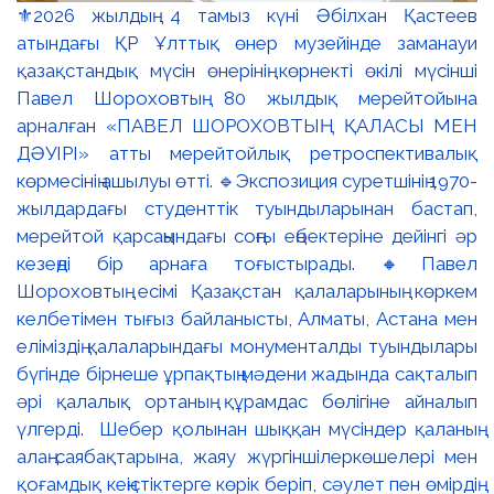
⚜️2026 жылдың 4 тамыз күні Әбілхан Қастеев
атындағы ҚР Ұлттық өнер музейінде заманауи
қазақстандық мүсін өнерінің көрнекті өкілі мүсінші
Павел Шороховтың 80 жылдық мерейтойына
арналған «ПАВЕЛ ШОРОХОВТЫҢ ҚАЛАСЫ МЕН
ДӘУІРІ» атты мерейтойлық ретроспективалық
көрмесінің ашылуы өтті. 🔹Экспозиция суретшінің 1970-
жылдардағы студенттік туындыларынан бастап,
мерейтой қарсаңындағы соңғы еңбектеріне дейінгі әр
кезеңді бір арнаға тоғыстырады. 🔸Павел
Шороховтың есімі Қазақстан қалаларының көркем
келбетімен тығыз байланысты, Алматы, Астана мен
еліміздің қалаларындағы монументалды туындылары
бүгінде бірнеше ұрпақтың мәдени жадында сақталып
әрі қалалық ортаның құрамдас бөлігіне айналып
үлгерді. Шебер қолынан шыққан мүсіндер қаланың
алаң-саябақтарына, жаяу жүргіншілеркөшелері мен
қоғамдық кеңістіктерге көрік беріп, сәулет пен өмірдің