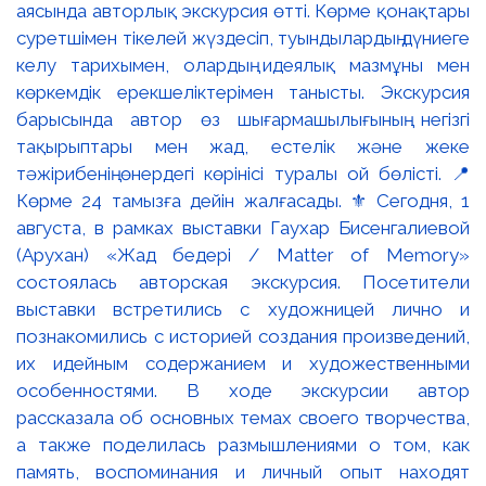
аясында авторлық экскурсия өтті. Көрме қонақтары
суретшімен тікелей жүздесіп, туындылардың дүниеге
келу тарихымен, олардың идеялық мазмұны мен
көркемдік ерекшеліктерімен танысты. Экскурсия
барысында автор өз шығармашылығының негізгі
тақырыптары мен жад, естелік және жеке
тәжірибенің өнердегі көрінісі туралы ой бөлісті. 📍
Көрме 24 тамызға дейін жалғасады. ⚜️ Сегодня, 1
августа, в рамках выставки Гаухар Бисенгалиевой
(Арухан) «Жад бедері / Matter of Memory»
состоялась авторская экскурсия. Посетители
выставки встретились с художницей лично и
познакомились с историей создания произведений,
их идейным содержанием и художественными
особенностями. В ходе экскурсии автор
рассказала об основных темах своего творчества,
а также поделилась размышлениями о том, как
память, воспоминания и личный опыт находят