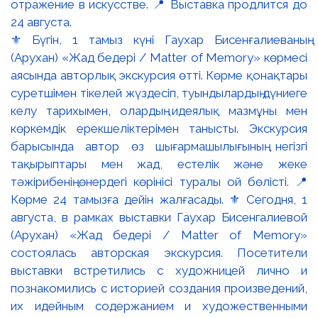
⚜️ Бүгін, 1 тамыз күні Гаухар Бисенғалиеваның
(Арухан) «Жад бедері / Matter of Memory» көрмесі
аясында авторлық экскурсия өтті. Көрме қонақтары
суретшімен тікелей жүздесіп, туындылардың дүниеге
келу тарихымен, олардың идеялық мазмұны мен
көркемдік ерекшеліктерімен танысты. Экскурсия
барысында автор өз шығармашылығының негізгі
тақырыптары мен жад, естелік және жеке
тәжірибенің өнердегі көрінісі туралы ой бөлісті. 📍
Көрме 24 тамызға дейін жалғасады. ⚜️ Сегодня, 1
августа, в рамках выставки Гаухар Бисенгалиевой
(Арухан) «Жад бедері / Matter of Memory»
состоялась авторская экскурсия. Посетители
выставки встретились с художницей лично и
познакомились с историей создания произведений,
их идейным содержанием и художественными