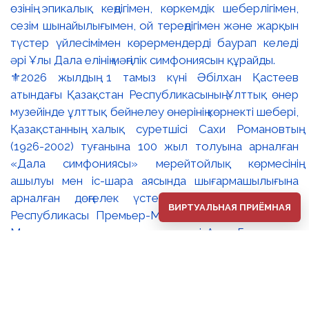
⚜️2026 жылдың 1 тамыз күні Әбілхан Қастеев
атындағы Қазақстан Республикасының Ұлттық өнер
музейінде ұлттық бейнелеу өнерінің көрнекті шебері,
Қазақстанның халық суретшісі Сахи Романовтың
(1926-2002) туғанына 100 жыл толуына арналған
«Дала симфониясы» мерейтойлық көрмесінің
ашылуы мен іс-шара аясында шығармашылығына
арналған дөңгелек үстел өтті. 🔹Қазақстан
ВИРТУАЛЬНАЯ ПРИЁМНАЯ
Республикасы Премьер-Министрінің орынбасары –
Мәдениет және ақпарат министрі Аида Ғалымқызы
Балаева Сахи Романовтың туғанына 100 жыл
толуына арналған «Дала симфониясы»
мерейтойлық көрмесінің ашылуына орай құттықтау
хатын жолдады. Құттықтау хатында Сахи