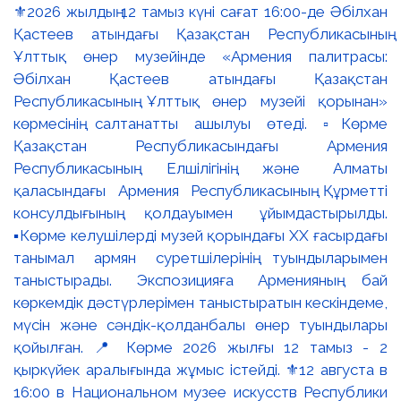
⚜️2026 жылдың 12 тамыз күні сағат 16:00-де Әбілхан
Қастеев атындағы Қазақстан Республикасының
Ұлттық өнер музейінде «Армения палитрасы:
Әбілхан Қастеев атындағы Қазақстан
Республикасының Ұлттық өнер музейі қорынан»
көрмесінің салтанатты ашылуы өтеді. ▫️Көрме
Қазақстан Республикасындағы Армения
Республикасының Елшілігінің және Алматы
қаласындағы Армения Республикасының Құрметті
консулдығының қолдауымен ұйымдастырылды.
▪️Көрме келушілерді музей қорындағы ХХ ғасырдағы
танымал армян суретшілерінің туындыларымен
таныстырады. Экспозицияға Арменияның бай
көркемдік дәстүрлерімен таныстыратын кескіндеме,
мүсін және сәндік-қолданбалы өнер туындылары
қойылған. 📍 Көрме 2026 жылғы 12 тамыз - 2
қыркүйек аралығында жұмыс істейді. ⚜️12 августа в
16:00 в Национальном музее искусств Республики