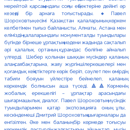
мерейтой қарсаңындағы соңғы еңбектеріне дейінгі әр
кезеңді бір арнаға тоғыстырады. 🔸Павел
Шороховтың есімі Қазақстан қалаларының көркем
келбетімен тығыз байланысты, Алматы, Астана мен
еліміздің қалаларындағы монументалды туындылары
бүгінде бірнеше ұрпақтың мәдени жадында сақталып
әрі қалалық ортаның құрамдас бөлігіне айналып
үлгерді. Шебер қолынан шыққан мүсіндер қаланың
алаң-саябақтарына, жаяу жүргіншілеркөшелері мен
қоғамдық кеңістіктерге көрік беріп, сәулет пен өмірдің
табиғи бояуын үйлестіре бейнелеп, қаланың
көркемдік болмысын аша түседі. 🔺🔺Көрменің
жобалық ерекшелігі – ұрпақтар арасындағы
шығармашылық диалог. Павел Шороховтың мүсіндік
туындыларымен қатар экспозицияға оның ұлы,
кескіндемеші Дмитрий Шороховтың шығармалары да
енгізілген. Әке мен баланың бір көрмеде тоғысуы
көркемдік дәстүрдің жалғастығын айшықтап, мүсін