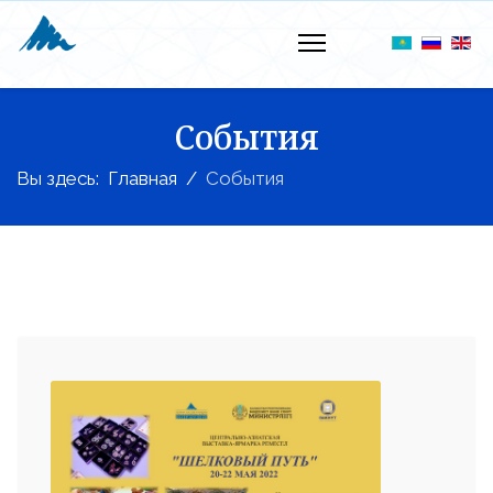
События
Вы здесь:
Главная
События