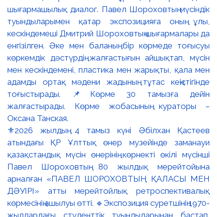
⚜️2026 жылдың 4 тамыз күні Әбілхан Қастеев
атындағы ҚР Ұлттық өнер музейінде заманауи
қазақстандық мүсін өнерінің көрнекті өкілі мүсінші
Павел Шороховтың 80 жылдық мерейтойына
арналған «ПАВЕЛ ШОРОХОВТЫҢ ҚАЛАСЫ МЕН
ДӘУІРІ» атты мерейтойлық ретроспективалық
көрмесінің ашылуы өтті. 🔹Экспозиция суретшінің 1970-
жылдардағы студенттік туындыларынан бастап,