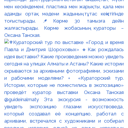
мен кескіндемені, пластика мен жарықты, қала мен
адамды ортақ мәдени жадының тұтас кеңістігінде
тоғыстырады. 📌Көрме 30 тамызға дейін
жалғастырады. Көрме жобасының кураторы –
Оксана Танская.