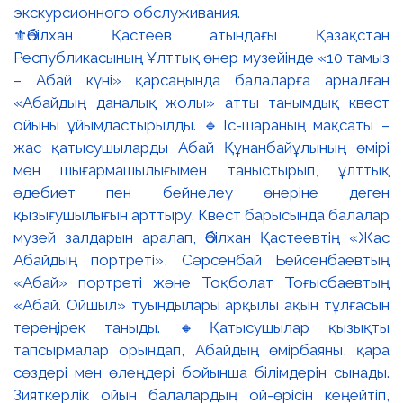
⚜️Әбілхан Қастеев атындағы Қазақстан
Республикасының Ұлттық өнер музейінде «10 тамыз
– Абай күні» қарсаңында балаларға арналған
«Абайдың даналық жолы» атты танымдық квест
ойыны ұйымдастырылды. 🔹Іс-шараның мақсаты –
жас қатысушыларды Абай Құнанбайұлының өмірі
мен шығармашылығымен таныстырып, ұлттық
әдебиет пен бейнелеу өнеріне деген
қызығушылығын арттыру. Квест барысында балалар
музей залдарын аралап, Әбілхан Қастеевтің «Жас
Абайдың портреті», Сәрсенбай Бейсенбаевтың
«Абай» портреті және Тоқболат Тоғысбаевтың
«Абай. Ойшыл» туындылары арқылы ақын тұлғасын
тереңірек таныды. 🔸Қатысушылар қызықты
тапсырмалар орындап, Абайдың өмірбаяны, қара
сөздері мен өлеңдері бойынша білімдерін сынады.
Зияткерлік ойын балалардың ой-өрісін кеңейтіп,