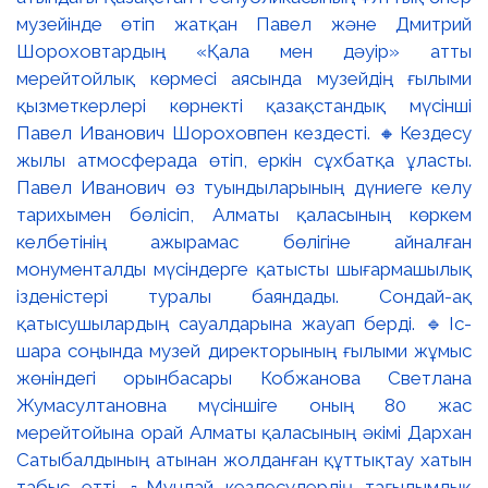
музейінде өтіп жатқан Павел және Дмитрий
Шороховтардың «Қала мен дәуір» атты
мерейтойлық көрмесі аясында музейдің ғылыми
қызметкерлері көрнекті қазақстандық мүсінші
Павел Иванович Шороховпен кездесті. 🔸Кездесу
жылы атмосферада өтіп, еркін сұхбатқа ұласты.
Павел Иванович өз туындыларының дүниеге келу
тарихымен бөлісіп, Алматы қаласының көркем
келбетінің ажырамас бөлігіне айналған
монументалды мүсіндерге қатысты шығармашылық
ізденістері туралы баяндады. Сондай-ақ
қатысушылардың сауалдарына жауап берді. 🔹Іс-
шара соңында музей директорының ғылыми жұмыс
жөніндегі орынбасары Кобжанова Светлана
Жумасултановна мүсіншіге оның 80 жас
мерейтойына орай Алматы қаласының әкімі Дархан
Сатыбалдының атынан жолданған құттықтау хатын
табыс етті. ▫️Мұндай кездесулердің тағылымдық