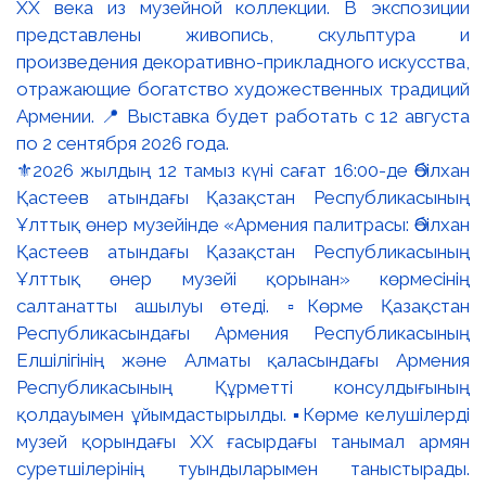
⚜️2026 жылдың 12 тамыз күні сағат 16:00-де Әбілхан
Қастеев атындағы Қазақстан Республикасының
Ұлттық өнер музейінде «Армения палитрасы: Әбілхан
Қастеев атындағы Қазақстан Республикасының
Ұлттық өнер музейі қорынан» көрмесінің
салтанатты ашылуы өтеді. ▫️Көрме Қазақстан
Республикасындағы Армения Республикасының
Елшілігінің және Алматы қаласындағы Армения
Республикасының Құрметті консулдығының
қолдауымен ұйымдастырылды. ▪️Көрме келушілерді
музей қорындағы ХХ ғасырдағы танымал армян
суретшілерінің туындыларымен таныстырады.