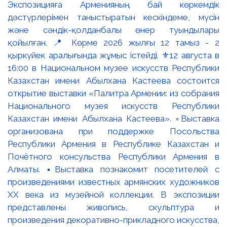
Экспозицияға Арменияның бай көркемдік
дәстүрлерімен таныстыратын кескіндеме, мүсін
және сәндік-қолданбалы өнер туындылары
қойылған. 📍 Көрме 2026 жылғы 12 тамыз - 2
қыркүйек аралығында жұмыс істейді. ⚜️12 августа в
16:00 в Национальном музее искусств Республики
Казахстан имени Абылхана Кастеева состоится
открытие выставки «Палитра Армении: из собрания
Национального музея искусств Республики
Казахстан имени Абылхана Кастеева». ▫️Выставка
организована при поддержке Посольства
Республики Армения в Республике Казахстан и
Почётного консульства Республики Армения в
Алматы. ▪️Выставка познакомит посетителей с
произведениями известных армянских художников
XX века из музейной коллекции. В экспозиции
представлены живопись, скульптура и
произведения декоративно-прикладного искусства,