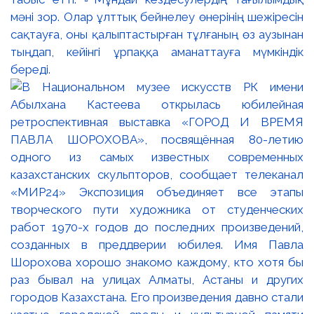
мәні зор. Олар ұлттық бейнелеу өнерінің шежіресін
сақтауға, оны қалыптастырған тұлғаның өз аузынан
тыңдап, кейінгі ұрпаққа аманаттауға мүмкіндік
береді.