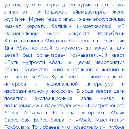
ұлттық құндылықтарға деген құрметін арттыруға
ықпал етті. 📌Іс-шараны ұйымдастырған және
жүргізген: Музей педагогикасы және экскурсиялық
қызмет көрсету бөлімінің қызметкерлері ⚜️В
Национальном музее искусств Республики
Казахстан имени Абылхана Кастеева, в преддверии
Дня Абая, который отмечается 10 августа, для
детей был организован познавательный квест
«Путь мудрости Абая». 🔹Целью мероприятия
стало знакомство юных участников с жизнью и
творчеством Абая Кунанбаева, а также развитие
интереса к национальной литературе и
изобразительному искусству. В ходе квеста дети
посетили экспозиционные залы музея и
познакомились с произведениями «Портрет юного
Абая» Абылхана Кастеева, «Портрет Абая»
Сарсенбая Бейсенбаева и «Абай. Мыслитель»
Токболата Тогысбаева, что позволило им глубже