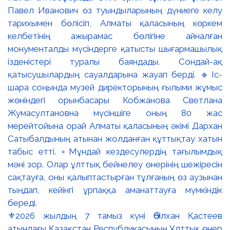
⚜️2026 жылдың 7 тамыз күні Әбілхан Қастеев
атындағы Қазақстан Республикасының Ұлттық өнер