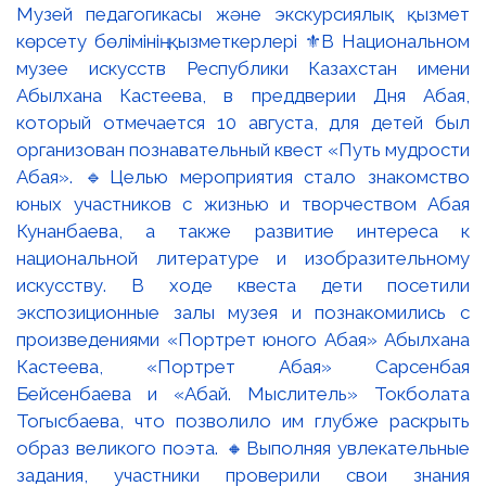
Музей педагогикасы және экскурсиялық қызмет
көрсету бөлімінің қызметкерлері ⚜️В Национальном
музее искусств Республики Казахстан имени
Абылхана Кастеева, в преддверии Дня Абая,
который отмечается 10 августа, для детей был
организован познавательный квест «Путь мудрости
Абая». 🔹Целью мероприятия стало знакомство
юных участников с жизнью и творчеством Абая
Кунанбаева, а также развитие интереса к
национальной литературе и изобразительному
искусству. В ходе квеста дети посетили
экспозиционные залы музея и познакомились с
произведениями «Портрет юного Абая» Абылхана
Кастеева, «Портрет Абая» Сарсенбая
Бейсенбаева и «Абай. Мыслитель» Токболата
Тогысбаева, что позволило им глубже раскрыть
образ великого поэта. 🔸Выполняя увлекательные
задания, участники проверили свои знания