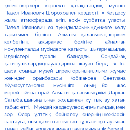
қызметкерлері көрнекті қазақстандық мүсінші
Павел Иванович Шороховпен кездесті. 🔸Кездесу
жылы атмосферада өтіп, еркін сұхбатқа ұласты.
Павел Иванович өз туындыларының дүниеге келу
тарихымен бөлісіп, Алматы қаласының көркем
келбетінің ажырамас бөлігіне айналған
монументалды мүсіндерге қатысты шығармашылық
ізденістері туралы баяндады. Сондай-ақ
қатысушылардың сауалдарына жауап берді. 🔹Іс-
шара соңында музей директорының ғылыми жұмыс
жөніндегі орынбасары Кобжанова Светлана
Жумасултановна мүсіншіге оның 80 жас
мерейтойына орай Алматы қаласының әкімі Дархан
Сатыбалдының атынан жолданған құттықтау хатын
табыс етті. ▫️Мұндай кездесулердің тағылымдық мәні
зор. Олар ұлттық бейнелеу өнерінің шежіресін
сақтауға, оны қалыптастырған тұлғаның өз аузынан
тыңдап, кейінгі ұрпаққа аманаттауға мүмкіндік береді.