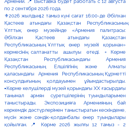
⚜️2026 жылдың 12 тамыз күні сағат 16:00-де Әбілхан
Қастеев атындағы Қазақстан Республикасының
Ұлттық өнер музейінде «Армения палитрасы:
Әбілхан Қастеев атындағы Қазақстан
Республикасының Ұлттық өнер музейі қорынан»
көрмесінің салтанатты ашылуы өтеді. ▫️Көрме
Қазақстан Республикасындағы Армения
Республикасының Елшілігінің және Алматы
қаласындағы Армения Республикасының Құрметті
консулдығының қолдауымен ұйымдастырылды.
▪️Көрме келушілерді музей қорындағы ХХ ғасырдағы
танымал армян суретшілерінің туындыларымен
таныстырады. Экспозицияға Арменияның бай
көркемдік дәстүрлерімен таныстыратын кескіндеме,
мүсін және сәндік-қолданбалы өнер туындылары
қойылған. 📍 Көрме 2026 жылғы 12 тамыз - 2