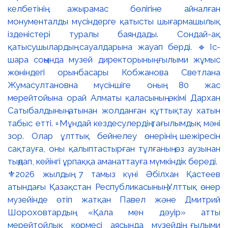
⚜️2026 жылдың 7 тамыз күні Әбілхан Қастеев
атындағы Қазақстан Республикасының Ұлттық өнер
музейінде өтіп жатқан Павел және Дмитрий
Шороховтардың «Қала мен дәуір» атты
мерейтойлық көрмесі аясында музейдің ғылыми