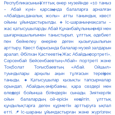
Республикасының Ұлттық өнер музейінде «10 тамыз
– Абай күні» қарсаңында балаларға арналған
«Абайдың даналық жолы» атты танымдық квест
ойыны ұйымдастырылды. 🔹Іс-шараның мақсаты –
жас қатысушыларды Абай Құнанбайұлының өмірі мен
шығармашылығымен таныстырып, ұлттық әдебиет
пен бейнелеу өнеріне деген қызығушылығын
арттыру. Квест барысында балалар музей залдарын
аралап, Әбілхан Қастеевтің «Жас Абайдың портреті»,
Сәрсенбай Бейсенбаевтың «Абай» портреті және
Тоқболат Тоғысбаевтың «Абай. Ойшыл»
туындылары арқылы ақын тұлғасын тереңірек
таныды. 🔸Қатысушылар қызықты тапсырмалар
орындап, Абайдың өмірбаяны, қара сөздері мен
өлеңдері бойынша білімдерін сынады. Зияткерлік
ойын балалардың ой-өрісін кеңейтіп, ұлттық
құндылықтарға деген құрметін арттыруға ықпал
етті. 📌Іс-шараны ұйымдастырған және жүргізген: