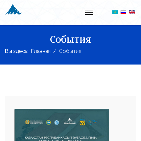
События
Вы здесь:
Главная
События