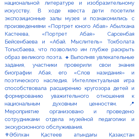
⚜️Әбілхан Қастеев атындағы Қазақстан