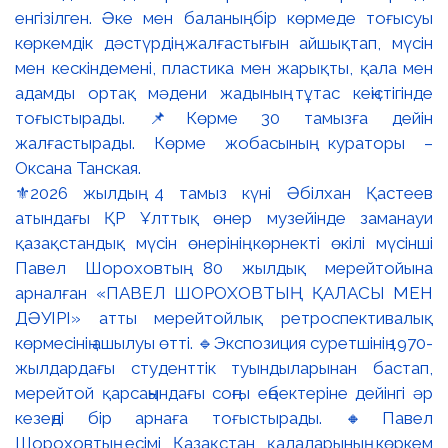
⚜️2026 жылдың 4 тамыз күні Әбілхан Қастеев
атындағы ҚР Ұлттық өнер музейінде заманауи
қазақстандық мүсін өнерінің көрнекті өкілі мүсінші
Павел Шороховтың 80 жылдық мерейтойына
арналған «ПАВЕЛ ШОРОХОВТЫҢ ҚАЛАСЫ МЕН
ДӘУІРІ» атты мерейтойлық ретроспективалық
көрмесінің ашылуы өтті. 🔹Экспозиция суретшінің 1970-
жылдардағы студенттік туындыларынан бастап,
мерейтой қарсаңындағы соңғы еңбектеріне дейінгі әр
кезеңді бір арнаға тоғыстырады. 🔸Павел
Шороховтың есімі Қазақстан қалаларының көркем