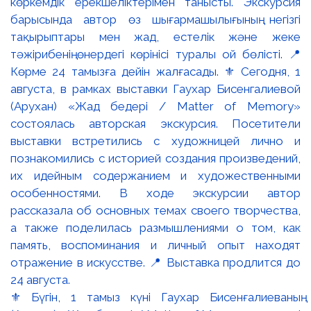
⚜️ Бүгін, 1 тамыз күні Гаухар Бисенғалиеваның