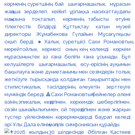
көрменің суретшінің бай шығармашылық мұрасын
жаңаша зерделеп, кейінгі ұрпаққа насихаттаудағы
маңызына тоқталып, көрменің табысты өтуіне
тілектестік білдірді. Құттықтау хатын музей
директоры Жұмабекова Гүлайым Мұсағұлқызы
оқып берді. 🔸Халық суретшісі Сахи Романовтың
мерейтойлық көрмесі оның кең көлемді көркем
мұрасының тек аз ғана бөлігін ғана ұсынады. Бұл
келушілерге шығармашылық өсу-өрісінің ауқымын
бақылауға және дүниетанымы мен сезімдерін толық
жеткізуге тырысқанда қолданған тақырыптары мен
стилистикалық тәсілдерінің әлеуетін зерттеуге
мүмкіндік береді. 🔺Сахи Романовтың бейнелер әлемі
өзінің эпикалық кеңдігімен, көркемдік шеберлігімен,
сезім шынайылығымен, ой тереңдігімен және жарқын
түстер үйлесімімен көрермендерді баурап келеді
әрі Ұлы Дала елінің мәңгілік симфониясын құрайды.