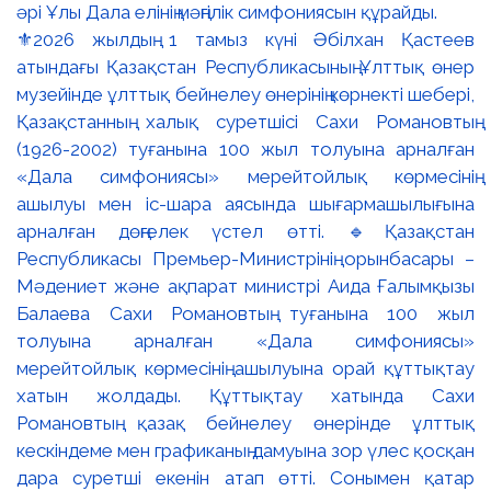
⚜️2026 жылдың 1 тамыз күні Әбілхан Қастеев
атындағы Қазақстан Республикасының Ұлттық өнер
музейінде ұлттық бейнелеу өнерінің көрнекті шебері,
Қазақстанның халық суретшісі Сахи Романовтың
(1926-2002) туғанына 100 жыл толуына арналған
«Дала симфониясы» мерейтойлық көрмесінің
ашылуы мен іс-шара аясында шығармашылығына
арналған дөңгелек үстел өтті. 🔹Қазақстан
Республикасы Премьер-Министрінің орынбасары –
Мәдениет және ақпарат министрі Аида Ғалымқызы
Балаева Сахи Романовтың туғанына 100 жыл
толуына арналған «Дала симфониясы»
мерейтойлық көрмесінің ашылуына орай құттықтау
хатын жолдады. Құттықтау хатында Сахи
Романовтың қазақ бейнелеу өнерінде ұлттық
кескіндеме мен графиканың дамуына зор үлес қосқан
дара суретші екенін атап өтті. Сонымен қатар