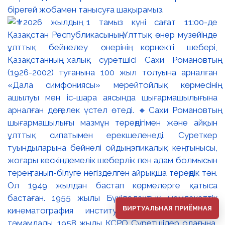
бірегей жобамен танысуға шақырамыз.
ВИРТУАЛЬНАЯ ПРИЁМНАЯ