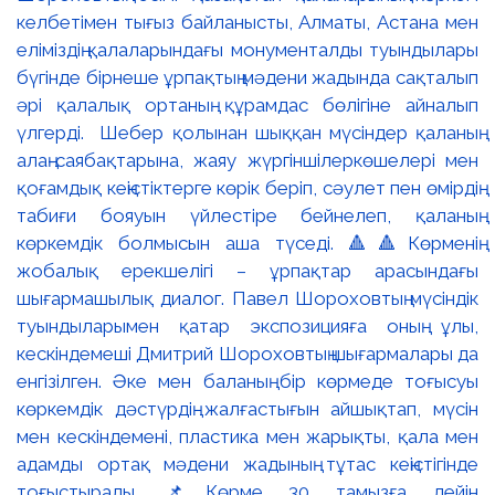
келбетімен тығыз байланысты, Алматы, Астана мен
еліміздің қалаларындағы монументалды туындылары
бүгінде бірнеше ұрпақтың мәдени жадында сақталып
әрі қалалық ортаның құрамдас бөлігіне айналып
үлгерді. Шебер қолынан шыққан мүсіндер қаланың
алаң-саябақтарына, жаяу жүргіншілеркөшелері мен
қоғамдық кеңістіктерге көрік беріп, сәулет пен өмірдің
табиғи бояуын үйлестіре бейнелеп, қаланың
көркемдік болмысын аша түседі. 🔺🔺Көрменің
жобалық ерекшелігі – ұрпақтар арасындағы
шығармашылық диалог. Павел Шороховтың мүсіндік
туындыларымен қатар экспозицияға оның ұлы,
кескіндемеші Дмитрий Шороховтың шығармалары да
енгізілген. Әке мен баланың бір көрмеде тоғысуы
көркемдік дәстүрдің жалғастығын айшықтап, мүсін
мен кескіндемені, пластика мен жарықты, қала мен
адамды ортақ мәдени жадының тұтас кеңістігінде
тоғыстырады. 📌Көрме 30 тамызға дейін