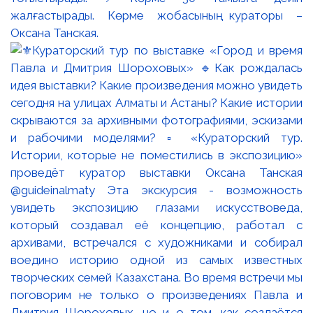
жалғастырады. Көрме жобасының кураторы –
Оксана Танская.