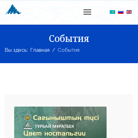
События
Вы здесь:
Главная
События