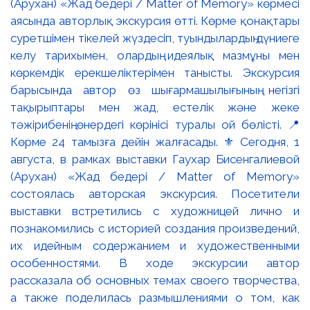
(Арухан) «Жад бедері / Matter of Memory» көрмесі
аясында авторлық экскурсия өтті. Көрме қонақтары
суретшімен тікелей жүздесіп, туындылардың дүниеге
келу тарихымен, олардың идеялық мазмұны мен
көркемдік ерекшеліктерімен танысты. Экскурсия
барысында автор өз шығармашылығының негізгі
тақырыптары мен жад, естелік және жеке
тәжірибенің өнердегі көрінісі туралы ой бөлісті. 📍
Көрме 24 тамызға дейін жалғасады. ⚜️ Сегодня, 1
августа, в рамках выставки Гаухар Бисенгалиевой
(Арухан) «Жад бедері / Matter of Memory»
состоялась авторская экскурсия. Посетители
выставки встретились с художницей лично и
познакомились с историей создания произведений,
их идейным содержанием и художественными
особенностями. В ходе экскурсии автор
рассказала об основных темах своего творчества,
а также поделилась размышлениями о том, как