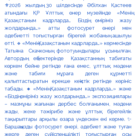
⚜️2026 жылдың 30 шілдесінде Әбілхан Қастеев
атындағы ҚР Ұлттық өнер музейінде «Менің
Қазақстаным кадрларда… Біздің өміріміз жазу
жолдарында…» атты фотосурет өнері мен
әдебиетті тоғыстырған бірегей жобаның ашылуы
өтті. 🔹«Менің Қазақстаным кадрларда…» көрмесінде
Татьяна Скачконың фототуындылары ұсынылған.
Автордың еңбектерінде Қазақстанның табиғаты
көркем бейне ретінде ғана емес, ұлттық мәдени
және табиғи мұраға деген құрметті
қалыптастыратын ерекше кеңістік ретінде көрініс
табады. 🔸«Менің Қазақстаным кадрларда…» және
«Біздің өміріміз жазу жолдарында…» экспозициялары
– мазмұны жағынан дербес болғанымен, мәдени
жады, жеке тәжірибе және ұлттық бірегейлік
тақырыптары арқылы өзара үндескен екі көрме. ✨
Баршаңызды фотосурет өнері, әдебиет және туған
жерге деген сүйіспеншілікті тоғыстырған осы