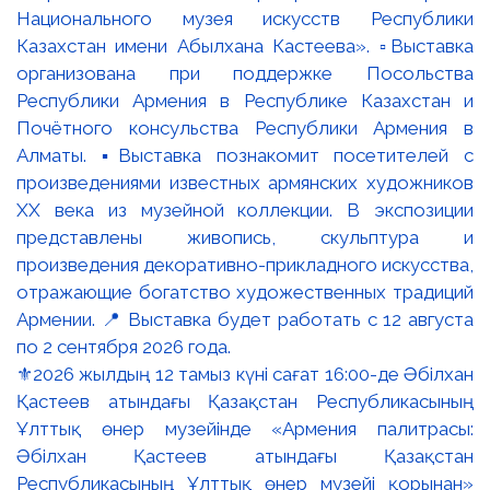
⚜️2026 жылдың 12 тамыз күні сағат 16:00-де Әбілхан
Қастеев атындағы Қазақстан Республикасының
Ұлттық өнер музейінде «Армения палитрасы:
Әбілхан Қастеев атындағы Қазақстан
Республикасының Ұлттық өнер музейі қорынан»