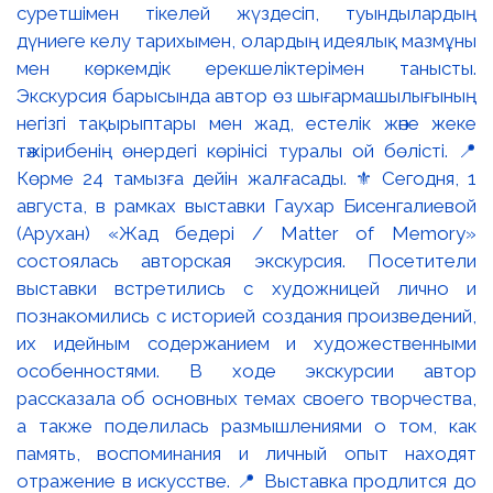
суретшімен тікелей жүздесіп, туындылардың
дүниеге келу тарихымен, олардың идеялық мазмұны
мен көркемдік ерекшеліктерімен танысты.
Экскурсия барысында автор өз шығармашылығының
негізгі тақырыптары мен жад, естелік және жеке
тәжірибенің өнердегі көрінісі туралы ой бөлісті. 📍
Көрме 24 тамызға дейін жалғасады. ⚜️ Сегодня, 1
августа, в рамках выставки Гаухар Бисенгалиевой
(Арухан) «Жад бедері / Matter of Memory»
состоялась авторская экскурсия. Посетители
выставки встретились с художницей лично и
познакомились с историей создания произведений,
их идейным содержанием и художественными
особенностями. В ходе экскурсии автор
рассказала об основных темах своего творчества,
а также поделилась размышлениями о том, как
память, воспоминания и личный опыт находят
отражение в искусстве. 📍 Выставка продлится до