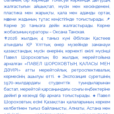
⚜️2026 жылдың 4 тамыз күні Әбілхан Қастеев
атындағы ҚР Ұлттық өнер музейінде заманауи
қазақстандық мүсін өнерінің көрнекті өкілі мүсінші
Павел Шороховтың 80 жылдық мерейтойына
арналған «ПАВЕЛ ШОРОХОВТЫҢ ҚАЛАСЫ МЕН
ДӘУІРІ» атты мерейтойлық ретроспективалық
көрмесінің ашылуы өтті. 🔹Экспозиция суретшінің
1970-жылдардағы студенттік туындыларынан
бастап, мерейтой қарсаңындағы соңғы еңбектеріне
дейінгі әр кезеңді бір арнаға тоғыстырады. 🔸Павел
Шороховтың есімі Қазақстан қалаларының көркем
келбетімен тығыз байланысты, Алматы, Астана мен