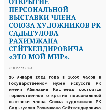
ОТКРЫТИЕ
ПЕРСОНАЛЬНОЙ
ВЫСТАВКИ ЧЛЕНА
СОЮЗА ХУДОЖНИКОВ РК
САДЫГУЛОВА
РАХИМЖАНА
СЕЙТКЕНДИРОВИЧА
«ЭТО МОЙ МИР».
22 января 2024
2
6
января
202
4
года в 16:00 часов в
Государственном музее искусств РК
имени Абылхана Кастеева состоится
торжественное открытие персональной
выставки член
а
Союза художников
Р
К
Садыгулова Рахимжана Сейткендировича