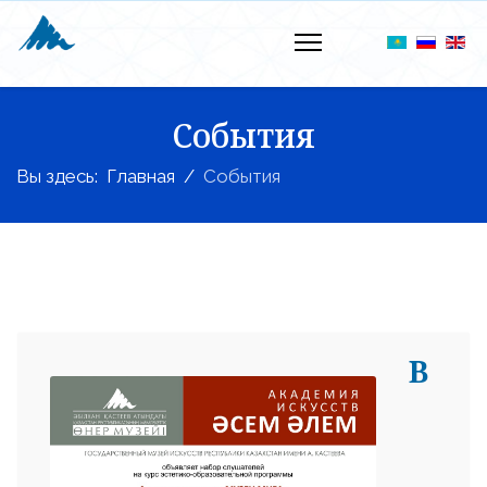
События
Вы здесь:
Главная
События
В