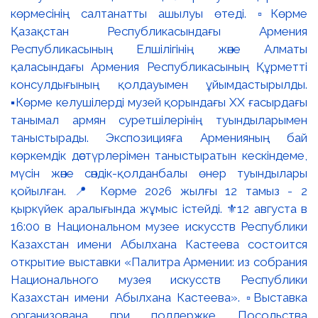
көрмесінің салтанатты ашылуы өтеді. ▫️Көрме
Қазақстан Республикасындағы Армения
Республикасының Елшілігінің және Алматы
қаласындағы Армения Республикасының Құрметті
консулдығының қолдауымен ұйымдастырылды.
▪️Көрме келушілерді музей қорындағы ХХ ғасырдағы
танымал армян суретшілерінің туындыларымен
таныстырады. Экспозицияға Арменияның бай
көркемдік дәстүрлерімен таныстыратын кескіндеме,
мүсін және сәндік-қолданбалы өнер туындылары
қойылған. 📍 Көрме 2026 жылғы 12 тамыз - 2
қыркүйек аралығында жұмыс істейді. ⚜️12 августа в
16:00 в Национальном музее искусств Республики
Казахстан имени Абылхана Кастеева состоится
открытие выставки «Палитра Армении: из собрания
Национального музея искусств Республики
Казахстан имени Абылхана Кастеева». ▫️Выставка
организована при поддержке Посольства