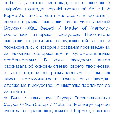
⚜️ Бүгін, 1 тамыз күні Гаухар Бисенғалиеваның
(Арухан) «Жад бедері / Matter of Memory» көрмесі
аясында авторлық экскурсия өтті. Көрме қонақтары