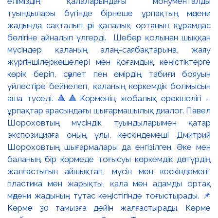
еліміздің қалаларындағы монументалды
туындылары бүгінде бірнеше ұрпақтың мәдени
жадында сақталып әрі қалалық ортаның құрамдас
бөлігіне айналып үлгерді. Шебер қолынан шыққан
мүсіндер қаланың алаң-саябақтарына, жаяу
жүргіншілеркөшелері мен қоғамдық кеңістіктерге
көрік беріп, сәулет пен өмірдің табиғи бояуын
үйлестіре бейнелеп, қаланың көркемдік болмысын
аша түседі. 🔺🔺Көрменің жобалық ерекшелігі –
ұрпақтар арасындағы шығармашылық диалог. Павел
Шороховтың мүсіндік туындыларымен қатар
экспозицияға оның ұлы, кескіндемеші Дмитрий
Шороховтың шығармалары да енгізілген. Әке мен
баланың бір көрмеде тоғысуы көркемдік дәстүрдің
жалғастығын айшықтап, мүсін мен кескіндемені,
пластика мен жарықты, қала мен адамды ортақ
мәдени жадының тұтас кеңістігінде тоғыстырады. 📌
Көрме 30 тамызға дейін жалғастырады. Көрме