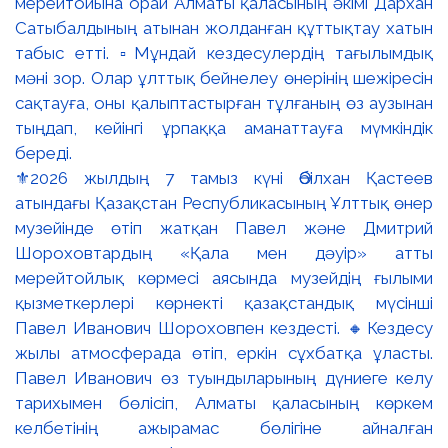
⚜️2026 жылдың 7 тамыз күні Әбілхан Қастеев
атындағы Қазақстан Республикасының Ұлттық өнер
музейінде өтіп жатқан Павел және Дмитрий
Шороховтардың «Қала мен дәуір» атты
мерейтойлық көрмесі аясында музейдің ғылыми
қызметкерлері көрнекті қазақстандық мүсінші
Павел Иванович Шороховпен кездесті. 🔸Кездесу
жылы атмосферада өтіп, еркін сұхбатқа ұласты.
Павел Иванович өз туындыларының дүниеге келу
тарихымен бөлісіп, Алматы қаласының көркем
келбетінің ажырамас бөлігіне айналған