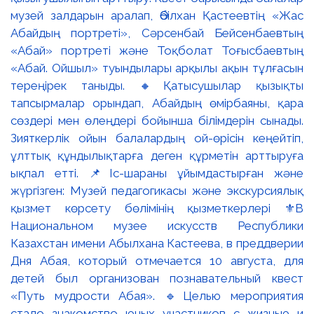
музей залдарын аралап, Әбілхан Қастеевтің «Жас
Абайдың портреті», Сәрсенбай Бейсенбаевтың
«Абай» портреті және Тоқболат Тоғысбаевтың
«Абай. Ойшыл» туындылары арқылы ақын тұлғасын
тереңірек таныды. 🔸Қатысушылар қызықты
тапсырмалар орындап, Абайдың өмірбаяны, қара
сөздері мен өлеңдері бойынша білімдерін сынады.
Зияткерлік ойын балалардың ой-өрісін кеңейтіп,
ұлттық құндылықтарға деген құрметін арттыруға
ықпал етті. 📌Іс-шараны ұйымдастырған және
жүргізген: Музей педагогикасы және экскурсиялық
қызмет көрсету бөлімінің қызметкерлері ⚜️В
Национальном музее искусств Республики
Казахстан имени Абылхана Кастеева, в преддверии
Дня Абая, который отмечается 10 августа, для
детей был организован познавательный квест
«Путь мудрости Абая». 🔹Целью мероприятия
стало знакомство юных участников с жизнью и