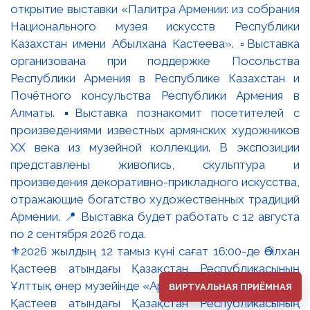
⚜️2026 жылдың 12 тамыз күні сағат 16:00-де Әбілхан
Қастеев атындағы Қазақстан Республикасының
Ұлттық өнер музейінде «Армения палитрасы: Әбілхан
ВИРТУАЛЬНАЯ ПРИЁМНАЯ
Қастеев атындағы Қазақстан Республикасының