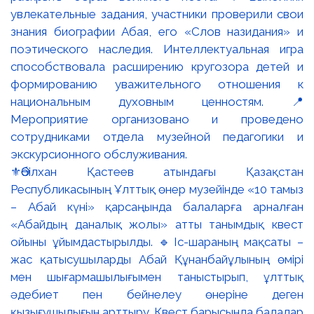
⚜️Әбілхан Қастеев атындағы Қазақстан
Республикасының Ұлттық өнер музейінде «10 тамыз
– Абай күні» қарсаңында балаларға арналған
«Абайдың даналық жолы» атты танымдық квест
ойыны ұйымдастырылды. 🔹Іс-шараның мақсаты –
жас қатысушыларды Абай Құнанбайұлының өмірі
мен шығармашылығымен таныстырып, ұлттық
әдебиет пен бейнелеу өнеріне деген
қызығушылығын арттыру. Квест барысында балалар