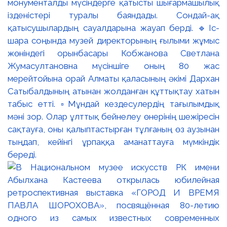
монументалды мүсіндерге қатысты шығармашылық
ізденістері туралы баяндады. Сондай-ақ
қатысушылардың сауалдарына жауап берді. 🔹Іс-
шара соңында музей директорының ғылыми жұмыс
жөніндегі орынбасары Кобжанова Светлана
Жумасултановна мүсіншіге оның 80 жас
мерейтойына орай Алматы қаласының әкімі Дархан
Сатыбалдының атынан жолданған құттықтау хатын
табыс етті. ▫️Мұндай кездесулердің тағылымдық
мәні зор. Олар ұлттық бейнелеу өнерінің шежіресін
сақтауға, оны қалыптастырған тұлғаның өз аузынан
тыңдап, кейінгі ұрпаққа аманаттауға мүмкіндік
береді.