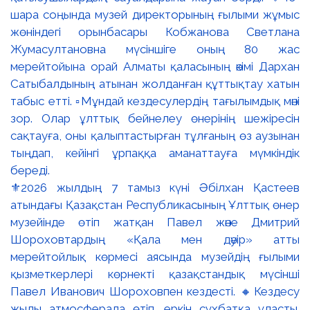
⚜️2026 жылдың 7 тамыз күні Әбілхан Қастеев
атындағы Қазақстан Республикасының Ұлттық өнер
музейінде өтіп жатқан Павел және Дмитрий
Шороховтардың «Қала мен дәуір» атты
мерейтойлық көрмесі аясында музейдің ғылыми
қызметкерлері көрнекті қазақстандық мүсінші
Павел Иванович Шороховпен кездесті. 🔸Кездесу
жылы атмосферада өтіп, еркін сұхбатқа ұласты.