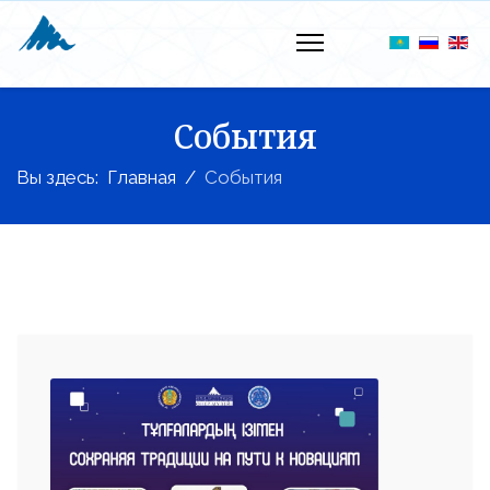
События
Вы здесь:
Главная
События