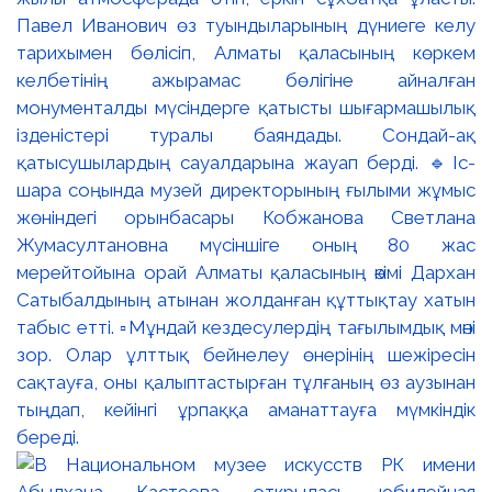
Павел Иванович өз туындыларының дүниеге келу
тарихымен бөлісіп, Алматы қаласының көркем
келбетінің ажырамас бөлігіне айналған
монументалды мүсіндерге қатысты шығармашылық
ізденістері туралы баяндады. Сондай-ақ
қатысушылардың сауалдарына жауап берді. 🔹Іс-
шара соңында музей директорының ғылыми жұмыс
жөніндегі орынбасары Кобжанова Светлана
Жумасултановна мүсіншіге оның 80 жас
мерейтойына орай Алматы қаласының әкімі Дархан
Сатыбалдының атынан жолданған құттықтау хатын
табыс етті. ▫️Мұндай кездесулердің тағылымдық мәні
зор. Олар ұлттық бейнелеу өнерінің шежіресін
сақтауға, оны қалыптастырған тұлғаның өз аузынан
тыңдап, кейінгі ұрпаққа аманаттауға мүмкіндік
береді.