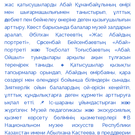
жас қатысушыларды Абай Құнанбайұлының өмірі
мен шығармашылығымен таныстырып, ұлттық
әдебиет пен бейнелеу өнеріне деген қызығушылығын
арттыру. Квест барысында балалар музей залдарын
аралап, Әбілхан Қастеевтің «Жас Абайдың
портреті», Сәрсенбай Бейсенбаевтың «Абай»
портреті және Тоқболат Тоғысбаевтың «Абай.
Ойшыл» туындылары арқылы ақын тұлғасын
тереңірек таныды. 🔸Қатысушылар қызықты
тапсырмалар орындап, Абайдың өмірбаяны, қара
сөздері мен өлеңдері бойынша білімдерін сынады.
Зияткерлік ойын балалардың ой-өрісін кеңейтіп,
ұлттық құндылықтарға деген құрметін арттыруға
ықпал етті. 📌Іс-шараны ұйымдастырған және
жүргізген: Музей педагогикасы және экскурсиялық
қызмет көрсету бөлімінің қызметкерлері ⚜️В
Национальном музее искусств Республики
Казахстан имени Абылхана Кастеева, в преддверии