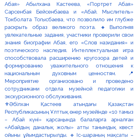
⚜️Әбілхан Қастеев атындағы Қазақстан
Республикасының Ұлттық өнер музейінде «10 тамыз
– Абай күні» қарсаңында балаларға арналған
«Абайдың даналық жолы» атты танымдық квест
ойыны ұйымдастырылды. 🔹Іс-шараның мақсаты –