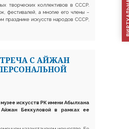
ВИРТУАЛЬНАЯ П
ных творческих коллективов в СССР.
, фестивалей, а многие его члены –
ом празднике искусств народов СССР,
СТРЕЧА С АЙЖАН
 ПЕРСОНАЛЬНОЙ
м музее искусств
РК
имени Абылхана
 Айжан Беккуловой в рамках ее
ременном казахстанском искусстве. Ее