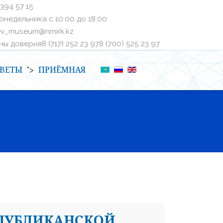
 394 57 15
онедельника с 10:00 до 18:00
ev_museum@nmirk.kz
 доверияㅤ8 (717) 252 23 97ㅤㅤ8 (700) 525 23 97
ВЕТЫ
ПРИЁМНАЯ
">
СПУБЛИКАНСКОЙ