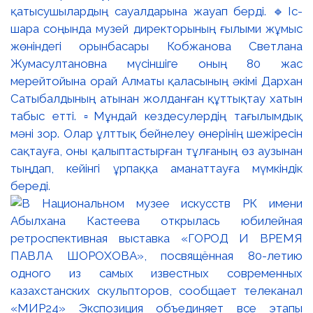
қатысушылардың сауалдарына жауап берді. 🔹Іс-
шара соңында музей директорының ғылыми жұмыс
жөніндегі орынбасары Кобжанова Светлана
Жумасултановна мүсіншіге оның 80 жас
мерейтойына орай Алматы қаласының әкімі Дархан
Сатыбалдының атынан жолданған құттықтау хатын
табыс етті. ▫️Мұндай кездесулердің тағылымдық
мәні зор. Олар ұлттық бейнелеу өнерінің шежіресін
сақтауға, оны қалыптастырған тұлғаның өз аузынан
тыңдап, кейінгі ұрпаққа аманаттауға мүмкіндік
береді.