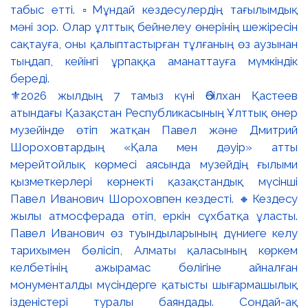
⚜️2026 жылдың 7 тамыз күні Әбілхан Қастеев
атындағы Қазақстан Республикасының Ұлттық өнер
музейінде өтіп жатқан Павел және Дмитрий
Шороховтардың «Қала мен дәуір» атты
мерейтойлық көрмесі аясында музейдің ғылыми
қызметкерлері көрнекті қазақстандық мүсінші
Павел Иванович Шороховпен кездесті. 🔸Кездесу
жылы атмосферада өтіп, еркін сұхбатқа ұласты.
Павел Иванович өз туындыларының дүниеге келу
тарихымен бөлісіп, Алматы қаласының көркем
келбетінің ажырамас бөлігіне айналған
монументалды мүсіндерге қатысты шығармашылық
ізденістері туралы баяндады. Сондай-ақ