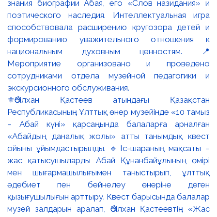
⚜️Әбілхан Қастеев атындағы Қазақстан
Республикасының Ұлттық өнер музейінде «10 тамыз
– Абай күні» қарсаңында балаларға арналған
«Абайдың даналық жолы» атты танымдық квест
ойыны ұйымдастырылды. 🔹Іс-шараның мақсаты –
жас қатысушыларды Абай Құнанбайұлының өмірі
мен шығармашылығымен таныстырып, ұлттық
әдебиет пен бейнелеу өнеріне деген
қызығушылығын арттыру. Квест барысында балалар
музей залдарын аралап, Әбілхан Қастеевтің «Жас