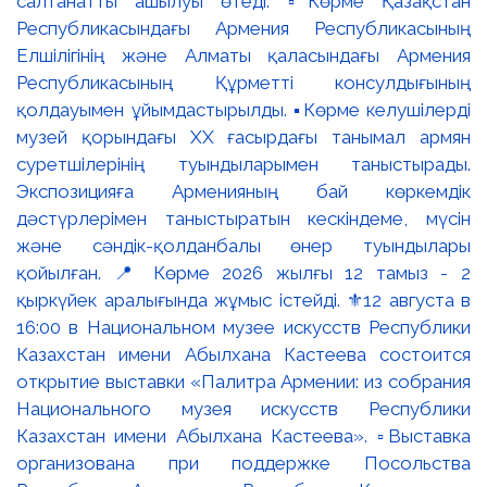
салтанатты ашылуы өтеді. ▫️Көрме Қазақстан
Республикасындағы Армения Республикасының
Елшілігінің және Алматы қаласындағы Армения
Республикасының Құрметті консулдығының
қолдауымен ұйымдастырылды. ▪️Көрме келушілерді
музей қорындағы ХХ ғасырдағы танымал армян
суретшілерінің туындыларымен таныстырады.
Экспозицияға Арменияның бай көркемдік
дәстүрлерімен таныстыратын кескіндеме, мүсін
және сәндік-қолданбалы өнер туындылары
қойылған. 📍 Көрме 2026 жылғы 12 тамыз - 2
қыркүйек аралығында жұмыс істейді. ⚜️12 августа в
16:00 в Национальном музее искусств Республики
Казахстан имени Абылхана Кастеева состоится
открытие выставки «Палитра Армении: из собрания
Национального музея искусств Республики
Казахстан имени Абылхана Кастеева». ▫️Выставка
организована при поддержке Посольства