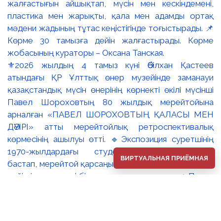
⚜️2026 жылдың 4 тамыз күні Әбілхан Қастеев
атындағы ҚР Ұлттық өнер музейінде заманауи
қазақстандық мүсін өнерінің көрнекті өкілі мүсінші
Павел Шороховтың 80 жылдық мерейтойына
арналған «ПАВЕЛ ШОРОХОВТЫҢ ҚАЛАСЫ МЕН
ДӘУІРІ» атты мерейтойлық ретроспективалық
көрмесінің ашылуы өтті. 🔹Экспозиция суретшінің
1970-жылдардағы студенттік туындыларынан
ВИРТУАЛЬНАЯ ПРИЁМНАЯ
бастап, мерейтой қарсаңындағы соңғы еңбектеріне
дейінгі әр кезеңді бір арнаға тоғыстырады. 🔸Павел
Шороховтың есімі Қазақстан қалаларының көркем
келбетімен тығыз байланысты, Алматы, Астана мен
еліміздің қалаларындағы монументалды