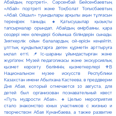
Абайдың портреті», Сәрсенбай Бейсенбаевтың
«Абай» портреті және Тоқболат Тоғысбаевтың
«Абай. Ойшыл» туындылары арқылы ақын тұлғасын
тереңірек таныды. 🔸Қатысушылар қызықты
тапсырмалар орындап, Абайдың өмірбаяны, қара
сөздері мен өлеңдері бойынша білімдерін сынады.
Зияткерлік ойын балалардың ой-өрісін кеңейтіп,
ұлттық құндылықтарға деген құрметін арттыруға
ықпал етті. 📌Іс-шараны ұйымдастырған және
жүргізген: Музей педагогикасы және экскурсиялық
қызмет көрсету бөлімінің қызметкерлері ⚜️В
Национальном музее искусств Республики
Казахстан имени Абылхана Кастеева, в преддверии
Дня Абая, который отмечается 10 августа, для
детей был организован познавательный квест
«Путь мудрости Абая». 🔹Целью мероприятия
стало знакомство юных участников с жизнью и
творчеством Абая Кунанбаева, а также развитие