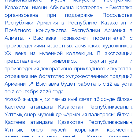
⚜️2026 жылдың 12 тамыз күні сағат 16:00-де Әбілхан
Қастеев атындағы Қазақстан Республикасының
Ұлттық өнер музейінде «Армения палитрасы: Әбілхан
Қастеев атындағы Қазақстан Республикасының
Ұлттық өнер музейі қорынан» көрмесінің