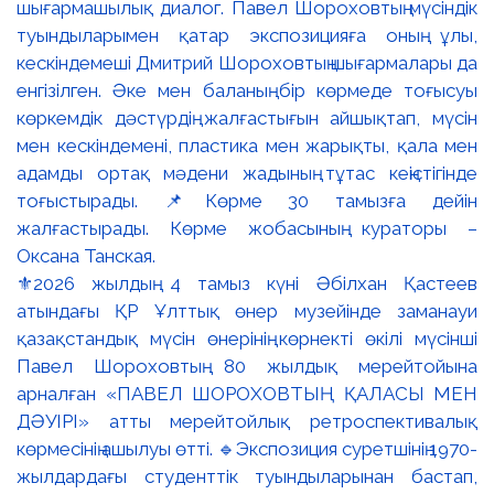
⚜️2026 жылдың 4 тамыз күні Әбілхан Қастеев
атындағы ҚР Ұлттық өнер музейінде заманауи
қазақстандық мүсін өнерінің көрнекті өкілі мүсінші
Павел Шороховтың 80 жылдық мерейтойына
арналған «ПАВЕЛ ШОРОХОВТЫҢ ҚАЛАСЫ МЕН
ДӘУІРІ» атты мерейтойлық ретроспективалық
көрмесінің ашылуы өтті. 🔹Экспозиция суретшінің 1970-
жылдардағы студенттік туындыларынан бастап,