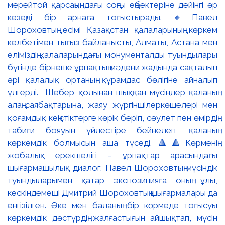
мерейтой қарсаңындағы соңғы еңбектеріне дейінгі әр
кезеңді бір арнаға тоғыстырады. 🔸Павел
Шороховтың есімі Қазақстан қалаларының көркем
келбетімен тығыз байланысты, Алматы, Астана мен
еліміздің қалаларындағы монументалды туындылары
бүгінде бірнеше ұрпақтың мәдени жадында сақталып
әрі қалалық ортаның құрамдас бөлігіне айналып
үлгерді. Шебер қолынан шыққан мүсіндер қаланың
алаң-саябақтарына, жаяу жүргіншілеркөшелері мен
қоғамдық кеңістіктерге көрік беріп, сәулет пен өмірдің
табиғи бояуын үйлестіре бейнелеп, қаланың
көркемдік болмысын аша түседі. 🔺🔺Көрменің
жобалық ерекшелігі – ұрпақтар арасындағы
шығармашылық диалог. Павел Шороховтың мүсіндік
туындыларымен қатар экспозицияға оның ұлы,
кескіндемеші Дмитрий Шороховтың шығармалары да
енгізілген. Әке мен баланың бір көрмеде тоғысуы
көркемдік дәстүрдің жалғастығын айшықтап, мүсін