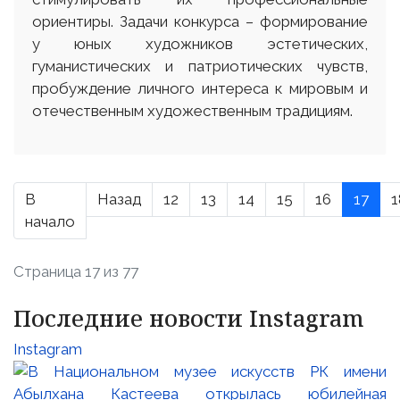
ориентиры. Задачи конкурса – формирование
у юных художников эстетических,
гуманистических и патриотических чувств,
пробуждение личного интереса к мировым и
отечественным художественным традициям.
В
Назад
12
13
14
15
16
17
1
начало
Страница 17 из 77
Последние новости Instagram
Instagram