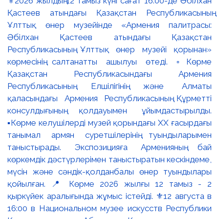
⚜️2026 жылдың 12 тамыз күні сағат 16:00-де Әбілхан
Қастеев атындағы Қазақстан Республикасының
Ұлттық өнер музейінде «Армения палитрасы:
Әбілхан Қастеев атындағы Қазақстан
Республикасының Ұлттық өнер музейі қорынан»
көрмесінің салтанатты ашылуы өтеді. ▫️Көрме
Қазақстан Республикасындағы Армения
Республикасының Елшілігінің және Алматы
қаласындағы Армения Республикасының Құрметті
консулдығының қолдауымен ұйымдастырылды.
▪️Көрме келушілерді музей қорындағы ХХ ғасырдағы
танымал армян суретшілерінің туындыларымен
таныстырады. Экспозицияға Арменияның бай
көркемдік дәстүрлерімен таныстыратын кескіндеме,
мүсін және сәндік-қолданбалы өнер туындылары
қойылған. 📍 Көрме 2026 жылғы 12 тамыз - 2
қыркүйек аралығында жұмыс істейді. ⚜️12 августа в
16:00 в Национальном музее искусств Республики