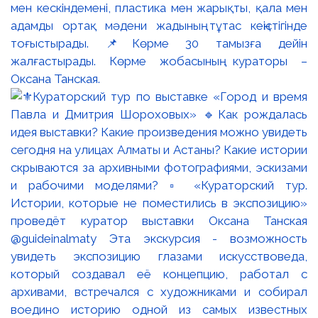
мен кескіндемені, пластика мен жарықты, қала мен
адамды ортақ мәдени жадының тұтас кеңістігінде
тоғыстырады. 📌Көрме 30 тамызға дейін
жалғастырады. Көрме жобасының кураторы –
Оксана Танская.