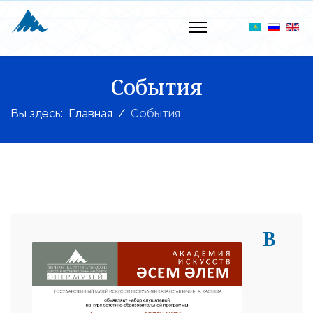
События
Вы здесь:
Главная
События
В