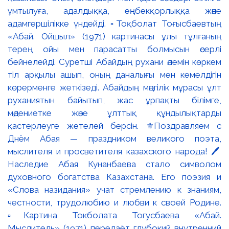
ұмтылуға, адалдыққа, еңбекқорлыққа және
адамгершілікке үндейді. ▫️Тоқболат Тоғысбаевтың
«Абай. Ойшыл» (1971) картинасы ұлы тұлғаның
терең ойы мен парасатты болмысын әсерлі
бейнелейді. Суретші Абайдың рухани әлемін көркем
тіл арқылы ашып, оның даналығы мен кемелдігін
көрерменге жеткізеді. Абайдың мәңгілік мұрасы ұлт
руханиятын байытып, жас ұрпақты білімге,
мәдениетке және ұлттық құндылықтарды
қастерлеуге жетелей берсін. ⚜️Поздравляем с
Днём Абая — праздником великого поэта,
мыслителя и просветителя казахского народа! 🖊️
Наследие Абая Кунанбаева стало символом
духовного богатства Казахстана. Его поэзия и
«Слова назидания» учат стремлению к знаниям,
честности, трудолюбию и любви к своей Родине.
▫️Картина Токболата Тогусбаева «Абай.
Мыслитель» (1971) передаёт глубокий внутренний