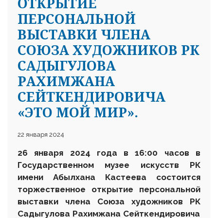
ОТКРЫТИЕ
ПЕРСОНАЛЬНОЙ
ВЫСТАВКИ ЧЛЕНА
СОЮЗА ХУДОЖНИКОВ РК
САДЫГУЛОВА
РАХИМЖАНА
СЕЙТКЕНДИРОВИЧА
«ЭТО МОЙ МИР».
22 января 2024
2
6
января
202
4
года в 16:00 часов в
Государственном музее искусств РК
имени Абылхана Кастеева состоится
торжественное открытие персональной
выставки член
а
Союза художников
Р
К
Садыгулова Рахимжана Сейткендировича