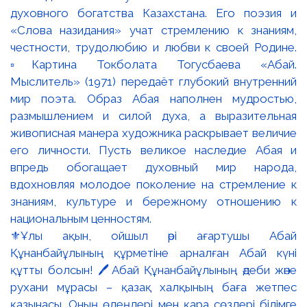
⚜️Ұлы ақын, ойшыл әрі ағартушы Абай
Құнанбайұлының құрметіне арналған Абай күні
құтты болсын! 🖊️Абай Құнанбайұлының әдеби және
рухани мұрасы – қазақ халқының баға жетпес
қазынасы. Оның өлеңдері мен қара сөздері білімге