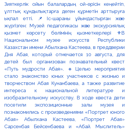
Зияткерлік ойын балалардың ой-өрісін кеңейтіп,
ұлттық құндылықтарға деген құрметін арттыруға
ықпал етті. 📌Іс-шараны ұйымдастырған және
жүргізген: Музей педагогикасы және экскурсиялық
қызмет көрсету бөлімінің қызметкерлері ⚜️В
Национальном музее искусств Республики
Казахстан имени Абылхана Кастеева, в преддверии
Дня Абая, который отмечается 10 августа, для
детей был организован познавательный квест
«Путь мудрости Абая». 🔹Целью мероприятия
стало знакомство юных участников с жизнью и
творчеством Абая Кунанбаева, а также развитие
интереса к национальной литературе и
изобразительному искусству. В ходе квеста дети
посетили экспозиционные залы музея и
познакомились с произведениями «Портрет юного
Абая» Абылхана Кастеева, «Портрет Абая»
Сарсенбая Бейсенбаева и «Абай. Мыслитель»