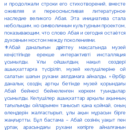
⚜️Абай даналығын дәріптеу мақсатында музей
кеңістігінде ерекше интерактивті инсталляция
ұсынылды. Ұлы ойшылдың нақыл сөздері
ашықхаттарға түсіріліп, музей келушілеріне ой
салатын шағын рухани аялдамаға айналды. ▫️Әрбір
даналық сөздің артқы бетінде музей қорындағы
Абай бейнесі бейнеленген көркем туындылар
ұсынылды. Келушілер ашықхаттар арқылы ақынның
тағылымды ойларымен танысып қана қоймай, оның
өлеңдерін жалғастырып, ұлы ақын мұрасын бірге
жаңғыртты. Бұл бастама – Абай сөзінің уақыт пен
ұрпақ арасындағы рухани көпірге айналғанын