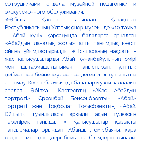
⚜️Әбілхан Қастеев атындағы Қазақстан
Республикасының Ұлттық өнер музейінде «10 тамыз
– Абай күні» қарсаңында балаларға арналған
«Абайдың даналық жолы» атты танымдық квест
ойыны ұйымдастырылды. 🔹Іс-шараның мақсаты –
жас қатысушыларды Абай Құнанбайұлының өмірі
мен шығармашылығымен таныстырып, ұлттық
әдебиет пен бейнелеу өнеріне деген қызығушылығын
арттыру. Квест барысында балалар музей залдарын
аралап, Әбілхан Қастеевтің «Жас Абайдың
портреті», Сәрсенбай Бейсенбаевтың «Абай»
портреті және Тоқболат Тоғысбаевтың «Абай.
Ойшыл» туындылары арқылы ақын тұлғасын
тереңірек таныды. 🔸Қатысушылар қызықты
тапсырмалар орындап, Абайдың өмірбаяны, қара
сөздері мен өлеңдері бойынша білімдерін сынады.