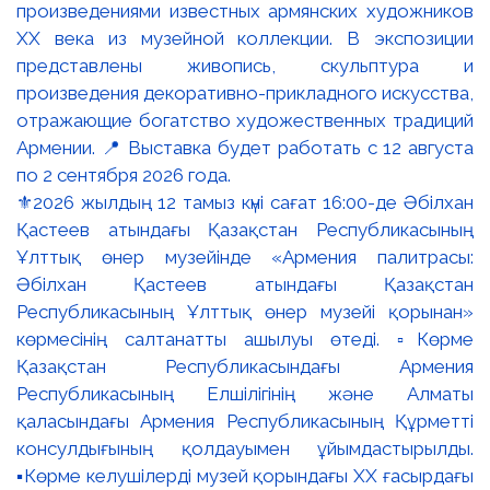
⚜️2026 жылдың 12 тамыз күні сағат 16:00-де Әбілхан
Қастеев атындағы Қазақстан Республикасының
Ұлттық өнер музейінде «Армения палитрасы:
Әбілхан Қастеев атындағы Қазақстан
Республикасының Ұлттық өнер музейі қорынан»
көрмесінің салтанатты ашылуы өтеді. ▫️Көрме
Қазақстан Республикасындағы Армения
Республикасының Елшілігінің және Алматы
қаласындағы Армения Республикасының Құрметті
консулдығының қолдауымен ұйымдастырылды.
▪️Көрме келушілерді музей қорындағы ХХ ғасырдағы