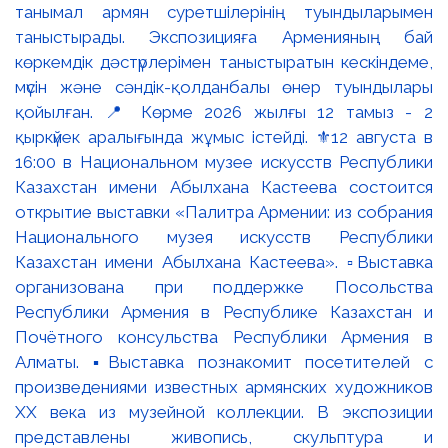
танымал армян суретшілерінің туындыларымен
таныстырады. Экспозицияға Арменияның бай
көркемдік дәстүрлерімен таныстыратын кескіндеме,
мүсін және сәндік-қолданбалы өнер туындылары
қойылған. 📍 Көрме 2026 жылғы 12 тамыз - 2
қыркүйек аралығында жұмыс істейді. ⚜️12 августа в
16:00 в Национальном музее искусств Республики
Казахстан имени Абылхана Кастеева состоится
открытие выставки «Палитра Армении: из собрания
Национального музея искусств Республики
Казахстан имени Абылхана Кастеева». ▫️Выставка
организована при поддержке Посольства
Республики Армения в Республике Казахстан и
Почётного консульства Республики Армения в
Алматы. ▪️Выставка познакомит посетителей с
произведениями известных армянских художников
XX века из музейной коллекции. В экспозиции
представлены живопись, скульптура и