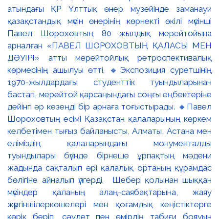
атындағы ҚР Ұлттық өнер музейінде заманауи
қазақстандық мүсін өнерінің көрнекті өкілі мүсінші
Павел Шороховтың 80 жылдық мерейтойына
арналған «ПАВЕЛ ШОРОХОВТЫҢ ҚАЛАСЫ МЕН
ДӘУІРІ» атты мерейтойлық ретроспективалық
көрмесінің ашылуы өтті. 🔹Экспозиция суретшінің
1970-жылдардағы студенттік туындыларынан
бастап, мерейтой қарсаңындағы соңғы еңбектеріне
дейінгі әр кезеңді бір арнаға тоғыстырады. 🔸Павел
Шороховтың есімі Қазақстан қалаларының көркем
келбетімен тығыз байланысты, Алматы, Астана мен
еліміздің қалаларындағы монументалды
туындылары бүгінде бірнеше ұрпақтың мәдени
жадында сақталып әрі қалалық ортаның құрамдас
бөлігіне айналып үлгерді. Шебер қолынан шыққан
мүсіндер қаланың алаң-саябақтарына, жаяу
жүргіншілеркөшелері мен қоғамдық кеңістіктерге
көрік беріп, сәулет пен өмірдің табиғи бояуын