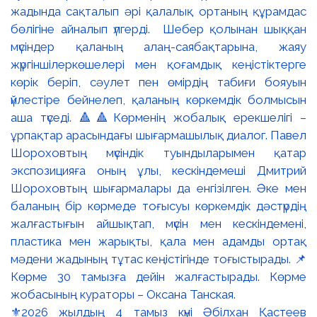
⚜️2026 жылдың 4 тамыз күні Әбілхан Қастеев