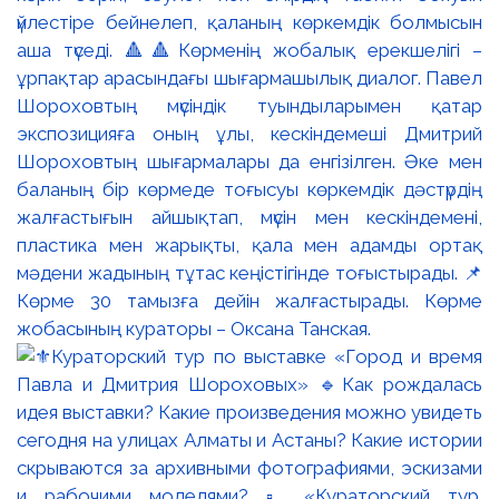
үйлестіре бейнелеп, қаланың көркемдік болмысын
аша түседі. 🔺🔺Көрменің жобалық ерекшелігі –
ұрпақтар арасындағы шығармашылық диалог. Павел
Шороховтың мүсіндік туындыларымен қатар
экспозицияға оның ұлы, кескіндемеші Дмитрий
Шороховтың шығармалары да енгізілген. Әке мен
баланың бір көрмеде тоғысуы көркемдік дәстүрдің
жалғастығын айшықтап, мүсін мен кескіндемені,
пластика мен жарықты, қала мен адамды ортақ
мәдени жадының тұтас кеңістігінде тоғыстырады. 📌
Көрме 30 тамызға дейін жалғастырады. Көрме
жобасының кураторы – Оксана Танская.