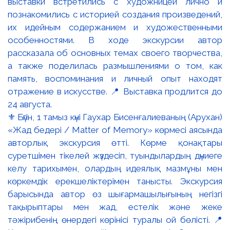
⚜️ Бүгін, 1 тамыз күні Гаухар Бисенғалиеваның (Арухан)
«Жад бедері / Matter of Memory» көрмесі аясында
авторлық экскурсия өтті. Көрме қонақтары
суретшімен тікелей жүздесіп, туындылардың дүниеге
келу тарихымен, олардың идеялық мазмұны мен
көркемдік ерекшеліктерімен танысты. Экскурсия
барысында автор өз шығармашылығының негізгі
тақырыптары мен жад, естелік және жеке
тәжірибенің өнердегі көрінісі туралы ой бөлісті. 📍