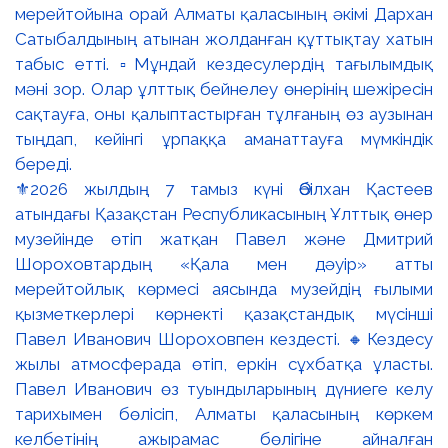
⚜️2026 жылдың 7 тамыз күні Әбілхан Қастеев
атындағы Қазақстан Республикасының Ұлттық өнер
музейінде өтіп жатқан Павел және Дмитрий
Шороховтардың «Қала мен дәуір» атты
мерейтойлық көрмесі аясында музейдің ғылыми
қызметкерлері көрнекті қазақстандық мүсінші
Павел Иванович Шороховпен кездесті. 🔸Кездесу
жылы атмосферада өтіп, еркін сұхбатқа ұласты.
Павел Иванович өз туындыларының дүниеге келу
тарихымен бөлісіп, Алматы қаласының көркем
келбетінің ажырамас бөлігіне айналған