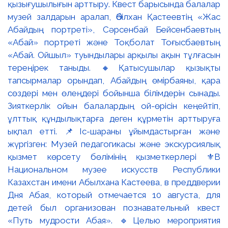
қызығушылығын арттыру. Квест барысында балалар
музей залдарын аралап, Әбілхан Қастеевтің «Жас
Абайдың портреті», Сәрсенбай Бейсенбаевтың
«Абай» портреті және Тоқболат Тоғысбаевтың
«Абай. Ойшыл» туындылары арқылы ақын тұлғасын
тереңірек таныды. 🔸Қатысушылар қызықты
тапсырмалар орындап, Абайдың өмірбаяны, қара
сөздері мен өлеңдері бойынша білімдерін сынады.
Зияткерлік ойын балалардың ой-өрісін кеңейтіп,
ұлттық құндылықтарға деген құрметін арттыруға
ықпал етті. 📌Іс-шараны ұйымдастырған және
жүргізген: Музей педагогикасы және экскурсиялық
қызмет көрсету бөлімінің қызметкерлері ⚜️В
Национальном музее искусств Республики
Казахстан имени Абылхана Кастеева, в преддверии
Дня Абая, который отмечается 10 августа, для
детей был организован познавательный квест
«Путь мудрости Абая». 🔹Целью мероприятия