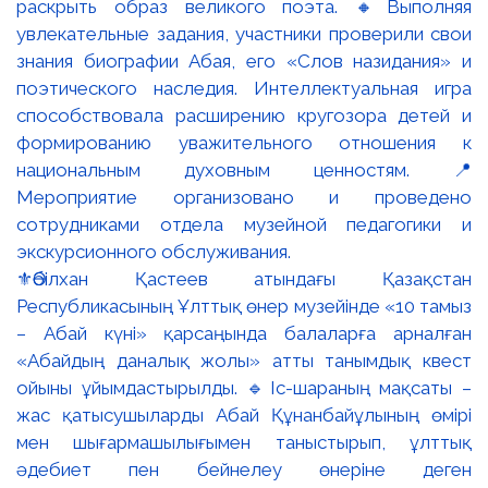
⚜️Әбілхан Қастеев атындағы Қазақстан
Республикасының Ұлттық өнер музейінде «10 тамыз
– Абай күні» қарсаңында балаларға арналған
«Абайдың даналық жолы» атты танымдық квест
ойыны ұйымдастырылды. 🔹Іс-шараның мақсаты –
жас қатысушыларды Абай Құнанбайұлының өмірі
мен шығармашылығымен таныстырып, ұлттық
әдебиет пен бейнелеу өнеріне деген