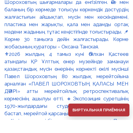
⚜️2026 жылдың 4 тамыз күні Әбілхан Қастеев
атындағы ҚР Ұлттық өнер музейінде заманауи
қазақстандық мүсін өнерінің көрнекті өкілі мүсінші
Павел Шороховтың 80 жылдық мерейтойына
арналған «ПАВЕЛ ШОРОХОВТЫҢ ҚАЛАСЫ МЕН
ДӘУІРІ» атты мерейтойлық ретроспективалық
көрмесінің ашылуы өтті. 🔹Экспозиция суретшінің
1970-жылдардағы студенттік туындыларынан
ВИРТУАЛЬНАЯ ПРИЁМНАЯ
бастап, мерейтой қарсаңындағы соңғы еңбектеріне
дейінгі әр кезеңді бір арнаға тоғыстырады. 🔸Павел
Шороховтың есімі Қазақстан қалаларының көркем