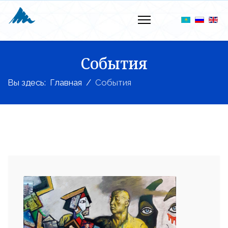
События
Вы здесь:
Главная
События