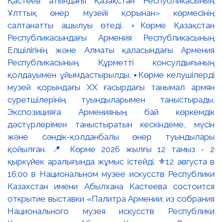
Қастеев атындағы Қазақстан Республикасының
Ұлттық өнер музейі қорынан» көрмесінің
салтанатты ашылуы өтеді. ▫️Көрме Қазақстан
Республикасындағы Армения Республикасының
Елшілігінің және Алматы қаласындағы Армения
Республикасының Құрметті консулдығының
қолдауымен ұйымдастырылды. ▪️Көрме келушілерді
музей қорындағы ХХ ғасырдағы танымал армян
суретшілерінің туындыларымен таныстырады.
Экспозицияға Арменияның бай көркемдік
дәстүрлерімен таныстыратын кескіндеме, мүсін
және сәндік-қолданбалы өнер туындылары
қойылған. 📍 Көрме 2026 жылғы 12 тамыз - 2
қыркүйек аралығында жұмыс істейді. ⚜️12 августа в
16:00 в Национальном музее искусств Республики
Казахстан имени Абылхана Кастеева состоится
открытие выставки «Палитра Армении: из собрания
Национального музея искусств Республики