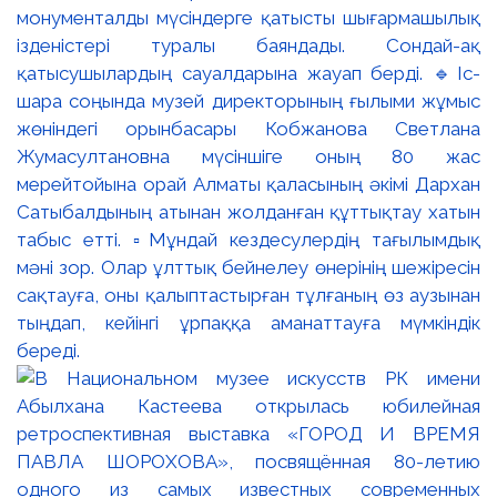
монументалды мүсіндерге қатысты шығармашылық
ізденістері туралы баяндады. Сондай-ақ
қатысушылардың сауалдарына жауап берді. 🔹Іс-
шара соңында музей директорының ғылыми жұмыс
жөніндегі орынбасары Кобжанова Светлана
Жумасултановна мүсіншіге оның 80 жас
мерейтойына орай Алматы қаласының әкімі Дархан
Сатыбалдының атынан жолданған құттықтау хатын
табыс етті. ▫️Мұндай кездесулердің тағылымдық
мәні зор. Олар ұлттық бейнелеу өнерінің шежіресін
сақтауға, оны қалыптастырған тұлғаның өз аузынан
тыңдап, кейінгі ұрпаққа аманаттауға мүмкіндік
береді.