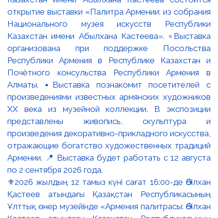
⚜️2026 жылдың 12 тамыз күні сағат 16:00-де Әбілхан
Қастеев атындағы Қазақстан Республикасының
Ұлттық өнер музейінде «Армения палитрасы: Әбілхан