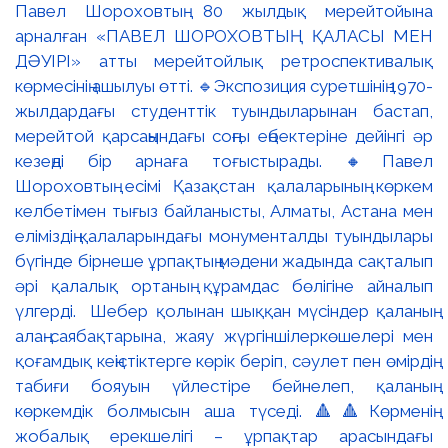
Павел Шороховтың 80 жылдық мерейтойына
арналған «ПАВЕЛ ШОРОХОВТЫҢ ҚАЛАСЫ МЕН
ДӘУІРІ» атты мерейтойлық ретроспективалық
көрмесінің ашылуы өтті. 🔹Экспозиция суретшінің 1970-
жылдардағы студенттік туындыларынан бастап,
мерейтой қарсаңындағы соңғы еңбектеріне дейінгі әр
кезеңді бір арнаға тоғыстырады. 🔸Павел
Шороховтың есімі Қазақстан қалаларының көркем
келбетімен тығыз байланысты, Алматы, Астана мен
еліміздің қалаларындағы монументалды туындылары
бүгінде бірнеше ұрпақтың мәдени жадында сақталып
әрі қалалық ортаның құрамдас бөлігіне айналып
үлгерді. Шебер қолынан шыққан мүсіндер қаланың
алаң-саябақтарына, жаяу жүргіншілеркөшелері мен
қоғамдық кеңістіктерге көрік беріп, сәулет пен өмірдің
табиғи бояуын үйлестіре бейнелеп, қаланың
көркемдік болмысын аша түседі. 🔺🔺Көрменің
жобалық ерекшелігі – ұрпақтар арасындағы