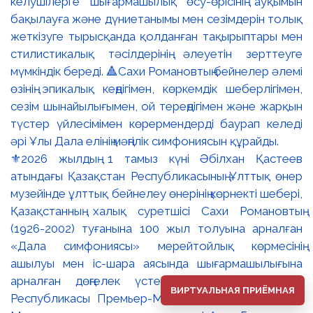
⚜️2026 жылдың 1 тамыз күні Әбілхан Қастеев
атындағы Қазақстан Республикасының Ұлттық өнер
музейінде ұлттық бейнелеу өнерінің көрнекті шебері,
Қазақстанның халық суретшісі Сахи Романовтың
(1926-2002) туғанына 100 жыл толуына арналған
«Дала симфониясы» мерейтойлық көрмесінің
ашылуы мен іс-шара аясында шығармашылығына
арналған дөңгелек үстел өтті. 🔹Қазақстан
ВИРТУАЛЬНАЯ ПРИЁМНАЯ
Республикасы Премьер-Министрінің орынбасары –