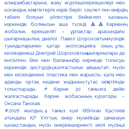
⚜️2026 жылдың 4 тамыз күні Әбілхан Қастеев
атындағы ҚР Ұлттық өнер музейінде заманауи
қазақстандық мүсін өнерінің көрнекті өкілі мүсінші