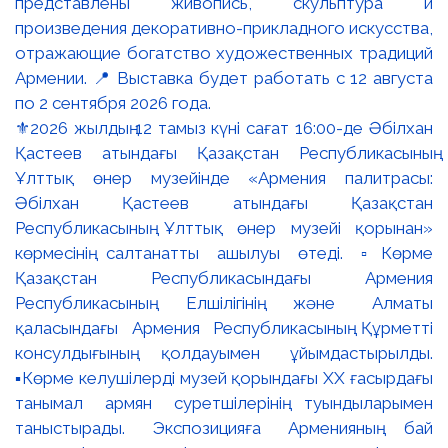
⚜️2026 жылдың 12 тамыз күні сағат 16:00-де Әбілхан
Қастеев атындағы Қазақстан Республикасының
Ұлттық өнер музейінде «Армения палитрасы:
Әбілхан Қастеев атындағы Қазақстан
Республикасының Ұлттық өнер музейі қорынан»
көрмесінің салтанатты ашылуы өтеді. ▫️Көрме
Қазақстан Республикасындағы Армения
Республикасының Елшілігінің және Алматы
қаласындағы Армения Республикасының Құрметті
консулдығының қолдауымен ұйымдастырылды.
▪️Көрме келушілерді музей қорындағы ХХ ғасырдағы
танымал армян суретшілерінің туындыларымен
таныстырады. Экспозицияға Арменияның бай