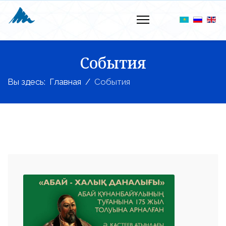
События
Вы здесь:
Главная
События