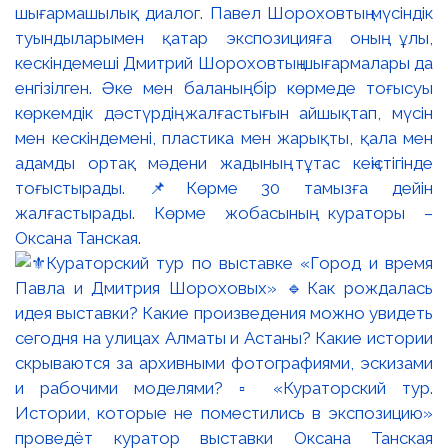
шығармашылық диалог. Павел Шороховтың мүсіндік
туындыларымен қатар экспозицияға оның ұлы,
кескіндемеші Дмитрий Шороховтың шығармалары да
енгізілген. Әке мен баланың бір көрмеде тоғысуы
көркемдік дәстүрдің жалғастығын айшықтап, мүсін
мен кескіндемені, пластика мен жарықты, қала мен
адамды ортақ мәдени жадының тұтас кеңістігінде
тоғыстырады. 📌Көрме 30 тамызға дейін
жалғастырады. Көрме жобасының кураторы –
Оксана Танская.