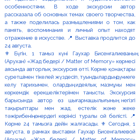
⚜️ Бүгін, 1 тамыз күні Гаухар Бисенғалиеваның
(Арухан) «Жад бедері / Matter of Memory» көрмесі
аясында авторлық экскурсия өтті. Көрме қонақтары
суретшімен тікелей жүздесіп, туындылардың дүниеге
келу тарихымен, олардың идеялық мазмұны мен
көркемдік ерекшеліктерімен танысты. Экскурсия
барысында автор өз шығармашылығының негізгі
тақырыптары мен жад, естелік және жеке
тәжірибенің өнердегі көрінісі туралы ой бөлісті. 📍
Көрме 24 тамызға дейін жалғасады. ⚜️ Сегодня, 1
августа, в рамках выставки Гаухар Бисенгалиевой
(Арухан) «Жад бедері / Matter of Memory»