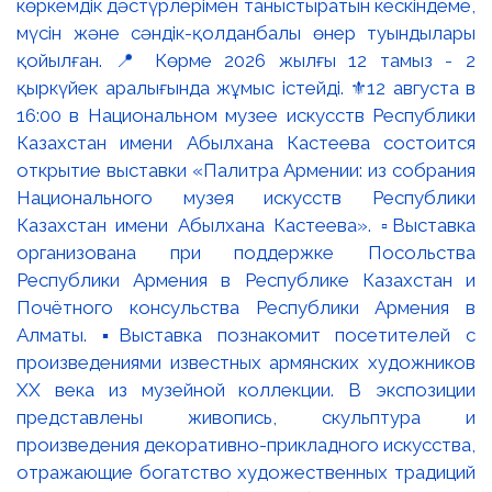
көркемдік дәстүрлерімен таныстыратын кескіндеме,
мүсін және сәндік-қолданбалы өнер туындылары
қойылған. 📍 Көрме 2026 жылғы 12 тамыз - 2
қыркүйек аралығында жұмыс істейді. ⚜️12 августа в
16:00 в Национальном музее искусств Республики
Казахстан имени Абылхана Кастеева состоится
открытие выставки «Палитра Армении: из собрания
Национального музея искусств Республики
Казахстан имени Абылхана Кастеева». ▫️Выставка
организована при поддержке Посольства
Республики Армения в Республике Казахстан и
Почётного консульства Республики Армения в
Алматы. ▪️Выставка познакомит посетителей с
произведениями известных армянских художников
XX века из музейной коллекции. В экспозиции
представлены живопись, скульптура и
произведения декоративно-прикладного искусства,
отражающие богатство художественных традиций