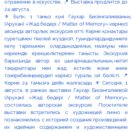
⚜️ Бүгін, 1 тамыз күні Гаухар Бисенғалиеваның
(Арухан) «Жад бедері / Matter of Memory» көрмесі
аясында авторлық экскурсия өтті. Көрме қонақтары
суретшімен тікелей жүздесіп, туындылардың дүниеге
келу тарихымен, олардың идеялық мазмұны мен
көркемдік ерекшеліктерімен танысты. Экскурсия
барысында автор өз шығармашылығының негізгі
тақырыптары мен жад, естелік және жеке
тәжірибенің өнердегі көрінісі туралы ой бөлісті. 📍
Көрме 24 тамызға дейін жалғасады. ⚜️ Сегодня, 1
августа, в рамках выставки Гаухар Бисенгалиевой
(Арухан) «Жад бедері / Matter of Memory»
состоялась авторская экскурсия. Посетители
выставки встретились с художницей лично и
познакомились с историей создания произведений,
их идейным содержанием и художественными