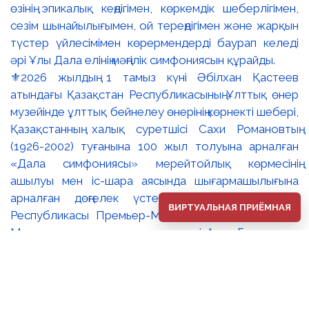
⚜️2026 жылдың 1 тамыз күні Әбілхан Қастеев
атындағы Қазақстан Республикасының Ұлттық өнер
музейінде ұлттық бейнелеу өнерінің көрнекті шебері,
Қазақстанның халық суретшісі Сахи Романовтың
(1926-2002) туғанына 100 жыл толуына арналған
«Дала симфониясы» мерейтойлық көрмесінің
ашылуы мен іс-шара аясында шығармашылығына
арналған дөңгелек үстел өтті. 🔹Қазақстан
ВИРТУАЛЬНАЯ ПРИЁМНАЯ
Республикасы Премьер-Министрінің орынбасары –
Мәдениет және ақпарат министрі Аида Ғалымқызы
Балаева Сахи Романовтың туғанына 100 жыл
толуына арналған «Дала симфониясы»
мерейтойлық көрмесінің ашылуына орай құттықтау
хатын жолдады. Құттықтау хатында Сахи