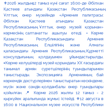
⚜️2026 жылдың 12 тамыз күні сағат 16:00-де Әбілхан
Қастеев атындағы Қазақстан Республикасының
Ұлттық өнер музейінде «Армения палитрасы:
Әбілхан Қастеев атындағы Қазақстан
Республикасының Ұлттық өнер музейі қорынан»
көрмесінің салтанатты ашылуы өтеді. ▫️Көрме
Қазақстан Республикасындағы Армения
Республикасының Елшілігінің және Алматы
қаласындағы Армения Республикасының Құрметті
консулдығының қолдауымен ұйымдастырылды.
▪️Көрме келушілерді музей қорындағы ХХ ғасырдағы
танымал армян суретшілерінің туындыларымен
таныстырады. Экспозицияға Арменияның бай
көркемдік дәстүрлерімен таныстыратын кескіндеме,
мүсін және сәндік-қолданбалы өнер туындылары
қойылған. 📍 Көрме 2026 жылғы 12 тамыз - 2
қыркүйек аралығында жұмыс істейді. ⚜️12 августа в
16:00 в Национальном музее искусств Республики