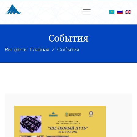
События
Вы здесь:
Главная
События