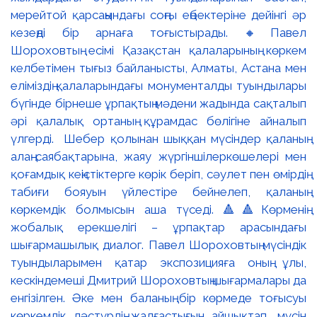
мерейтой қарсаңындағы соңғы еңбектеріне дейінгі әр
кезеңді бір арнаға тоғыстырады. 🔸Павел
Шороховтың есімі Қазақстан қалаларының көркем
келбетімен тығыз байланысты, Алматы, Астана мен
еліміздің қалаларындағы монументалды туындылары
бүгінде бірнеше ұрпақтың мәдени жадында сақталып
әрі қалалық ортаның құрамдас бөлігіне айналып
үлгерді. Шебер қолынан шыққан мүсіндер қаланың
алаң-саябақтарына, жаяу жүргіншілеркөшелері мен
қоғамдық кеңістіктерге көрік беріп, сәулет пен өмірдің
табиғи бояуын үйлестіре бейнелеп, қаланың
көркемдік болмысын аша түседі. 🔺🔺Көрменің
жобалық ерекшелігі – ұрпақтар арасындағы
шығармашылық диалог. Павел Шороховтың мүсіндік
туындыларымен қатар экспозицияға оның ұлы,
кескіндемеші Дмитрий Шороховтың шығармалары да
енгізілген. Әке мен баланың бір көрмеде тоғысуы
көркемдік дәстүрдің жалғастығын айшықтап, мүсін