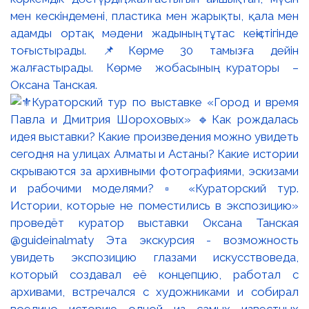
мен кескіндемені, пластика мен жарықты, қала мен
адамды ортақ мәдени жадының тұтас кеңістігінде
тоғыстырады. 📌Көрме 30 тамызға дейін
жалғастырады. Көрме жобасының кураторы –
Оксана Танская.