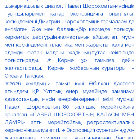
⚜️2026 жылдың 4 тамыз күні Әбілхан Қастеев
атындағы ҚР Ұлттық өнер музейінде заманауи
қазақстандық мүсін өнерінің көрнекті өкілі мүсінші
Павел Шороховтың 80 жылдық мерейтойына
арналған «ПАВЕЛ ШОРОХОВТЫҢ ҚАЛАСЫ МЕН
ДӘУІРІ» атты мерейтойлық ретроспективалық
көрмесінің ашылуы өтті. 🔹Экспозиция суретшінің 1970-
жылдардағы студенттік туындыларынан бастап,