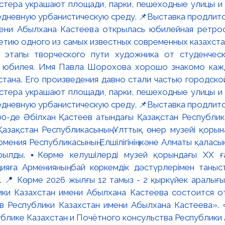
мени Абылхана Кастеева открылась юбилейная ретр
ю одного из самых известных современных казахста
 этапы творческого пути художника от студенческ
и юбилея. Имя Павла Шорохова хорошо знакомо кажд
стана. Его произведения давно стали частью городско
астера украшают площади, парки, пешеходные улицы и
едневную урбанистическую среду. 📌Выставка продлится