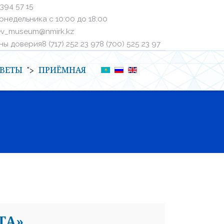
 394 57 15
онедельника с 10:00 до 18:00
ev_museum@nmirk.kz
 доверияㅤ8 (717) 252 23 97ㅤㅤ8 (700) 525 23 97
ВЕТЫ
ПРИЁМНАЯ
">
ТА»