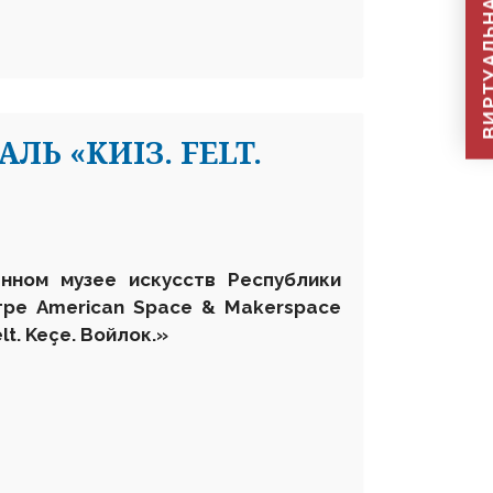
ВИРТУАЛЬНАЯ П
Ь «KИIЗ. FELT.
нном музее искусств Республики
нтре
American
Space
&
Makerspace
lt
.
Ke
ç
e
.
Войлок.»