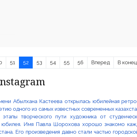
0
51
52
53
54
55
56
Вперед
В конец
Instagram