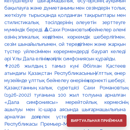
⚜️2026 жылдың 1 тамыз күні Әбілхан Қастеев
атындағы Қазақстан Республикасының Ұлттық өнер
музейінде ұлттық бейнелеу өнерінің көрнекті шебері,
Қазақстанның халық суретшісі Сахи Романовтың
(1926-2002) туғанына 100 жыл толуына арналған
«Дала симфониясы» мерейтойлық көрмесінің
ашылуы мен іс-шара аясында шығармашылығына
арналған дөңгелек үстел өтті. 🔹Қазақстан
ВИРТУАЛЬНАЯ ПРИЁМНАЯ
Республикасы Премьер-Министрінің орынбасары –