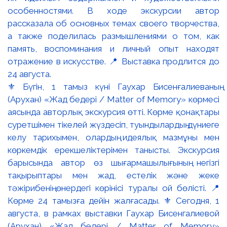
⚜️ Бүгін, 1 тамыз күні Гаухар Бисенғалиеваның
(Арухан) «Жад бедері / Matter of Memory» көрмесі
аясында авторлық экскурсия өтті. Көрме қонақтары
суретшімен тікелей жүздесіп, туындылардың дүниеге
келу тарихымен, олардың идеялық мазмұны мен
көркемдік ерекшеліктерімен танысты. Экскурсия
барысында автор өз шығармашылығының негізгі
тақырыптары мен жад, естелік және жеке
тәжірибенің өнердегі көрінісі туралы ой бөлісті. 📍
Көрме 24 тамызға дейін жалғасады. ⚜️ Сегодня, 1
августа, в рамках выставки Гаухар Бисенгалиевой
(Арухан) «Жад бедері / Matter of Memory»