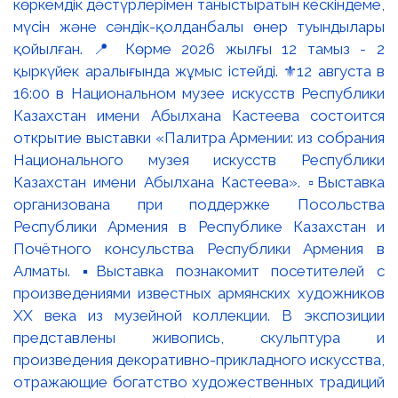
көркемдік дәстүрлерімен таныстыратын кескіндеме,
мүсін және сәндік-қолданбалы өнер туындылары
қойылған. 📍 Көрме 2026 жылғы 12 тамыз - 2
қыркүйек аралығында жұмыс істейді. ⚜️12 августа в
16:00 в Национальном музее искусств Республики
Казахстан имени Абылхана Кастеева состоится
открытие выставки «Палитра Армении: из собрания
Национального музея искусств Республики
Казахстан имени Абылхана Кастеева». ▫️Выставка
организована при поддержке Посольства
Республики Армения в Республике Казахстан и
Почётного консульства Республики Армения в
Алматы. ▪️Выставка познакомит посетителей с
произведениями известных армянских художников
XX века из музейной коллекции. В экспозиции
представлены живопись, скульптура и
произведения декоративно-прикладного искусства,
отражающие богатство художественных традиций