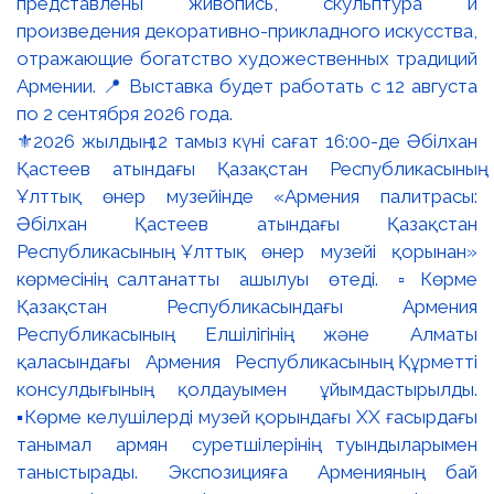
⚜️2026 жылдың 12 тамыз күні сағат 16:00-де Әбілхан
Қастеев атындағы Қазақстан Республикасының
Ұлттық өнер музейінде «Армения палитрасы:
Әбілхан Қастеев атындағы Қазақстан
Республикасының Ұлттық өнер музейі қорынан»
көрмесінің салтанатты ашылуы өтеді. ▫️Көрме
Қазақстан Республикасындағы Армения
Республикасының Елшілігінің және Алматы
қаласындағы Армения Республикасының Құрметті
консулдығының қолдауымен ұйымдастырылды.
▪️Көрме келушілерді музей қорындағы ХХ ғасырдағы
танымал армян суретшілерінің туындыларымен
таныстырады. Экспозицияға Арменияның бай