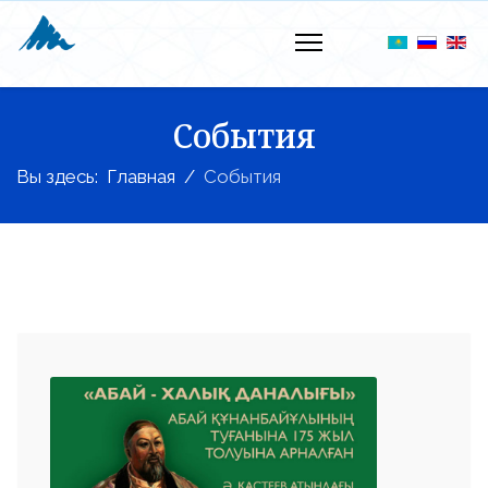
События
Вы здесь:
Главная
События