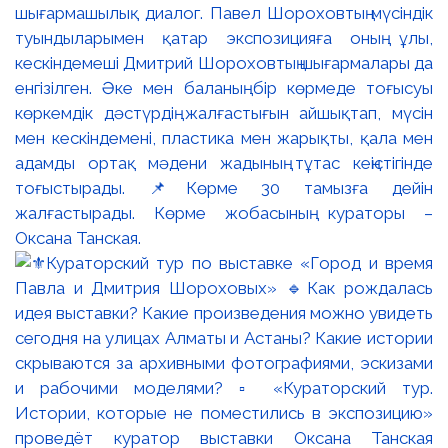
шығармашылық диалог. Павел Шороховтың мүсіндік
туындыларымен қатар экспозицияға оның ұлы,
кескіндемеші Дмитрий Шороховтың шығармалары да
енгізілген. Әке мен баланың бір көрмеде тоғысуы
көркемдік дәстүрдің жалғастығын айшықтап, мүсін
мен кескіндемені, пластика мен жарықты, қала мен
адамды ортақ мәдени жадының тұтас кеңістігінде
тоғыстырады. 📌Көрме 30 тамызға дейін
жалғастырады. Көрме жобасының кураторы –
Оксана Танская.