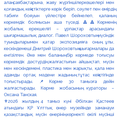
⚜️2026 жылдың 4 тамыз күні Әбілхан Қастеев
атындағы ҚР Ұлттық өнер музейінде заманауи
қазақстандық мүсін өнерінің көрнекті өкілі мүсінші