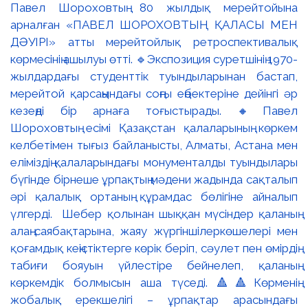
Павел Шороховтың 80 жылдық мерейтойына
арналған «ПАВЕЛ ШОРОХОВТЫҢ ҚАЛАСЫ МЕН
ДӘУІРІ» атты мерейтойлық ретроспективалық
көрмесінің ашылуы өтті. 🔹Экспозиция суретшінің 1970-
жылдардағы студенттік туындыларынан бастап,
мерейтой қарсаңындағы соңғы еңбектеріне дейінгі әр
кезеңді бір арнаға тоғыстырады. 🔸Павел
Шороховтың есімі Қазақстан қалаларының көркем
келбетімен тығыз байланысты, Алматы, Астана мен
еліміздің қалаларындағы монументалды туындылары
бүгінде бірнеше ұрпақтың мәдени жадында сақталып
әрі қалалық ортаның құрамдас бөлігіне айналып
үлгерді. Шебер қолынан шыққан мүсіндер қаланың
алаң-саябақтарына, жаяу жүргіншілеркөшелері мен
қоғамдық кеңістіктерге көрік беріп, сәулет пен өмірдің
табиғи бояуын үйлестіре бейнелеп, қаланың
көркемдік болмысын аша түседі. 🔺🔺Көрменің
жобалық ерекшелігі – ұрпақтар арасындағы