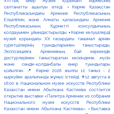
Ұлттық өнер музейі қорынан» көрмесінің
салтанатты ашылуы өтеді. ▫️Көрме Қазақстан
Республикасындағы Армения Республикасының
Елшілігінің және Алматы қаласындағы Армения
Республикасының Құрметті консулдығының
қолдауымен ұйымдастырылды. ▪️Көрме келушілерді
музей қорындағы ХХ ғасырдағы танымал армян
суретшілерінің туындыларымен таныстырады.
Экспозицияға Арменияның бай көркемдік
дәстүрлерімен таныстыратын кескіндеме, мүсін
және сәндік-қолданбалы өнер туындылары
қойылған. 📍 Көрме 2026 жылғы 12 тамыз - 2
қыркүйек аралығында жұмыс істейді. ⚜️12 августа в
16:00 в Национальном музее искусств Республики
Казахстан имени Абылхана Кастеева состоится
открытие выставки «Палитра Армении: из собрания
Национального музея искусств Республики
Казахстан имени Абылхана Кастеева». ▫️Выставка