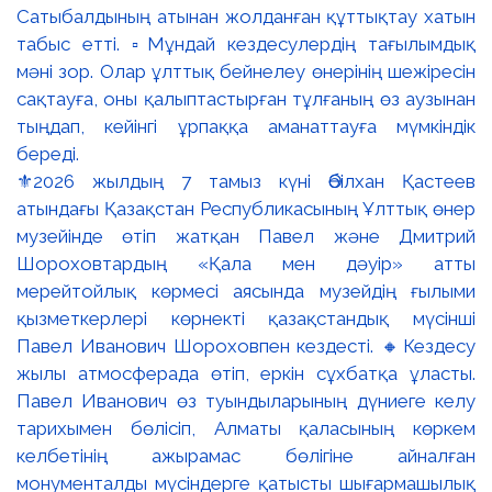
⚜️2026 жылдың 7 тамыз күні Әбілхан Қастеев
атындағы Қазақстан Республикасының Ұлттық өнер
музейінде өтіп жатқан Павел және Дмитрий
Шороховтардың «Қала мен дәуір» атты
мерейтойлық көрмесі аясында музейдің ғылыми
қызметкерлері көрнекті қазақстандық мүсінші
Павел Иванович Шороховпен кездесті. 🔸Кездесу
жылы атмосферада өтіп, еркін сұхбатқа ұласты.
Павел Иванович өз туындыларының дүниеге келу
тарихымен бөлісіп, Алматы қаласының көркем
келбетінің ажырамас бөлігіне айналған
монументалды мүсіндерге қатысты шығармашылық