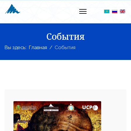
События
Вы здесь:
Главная
События