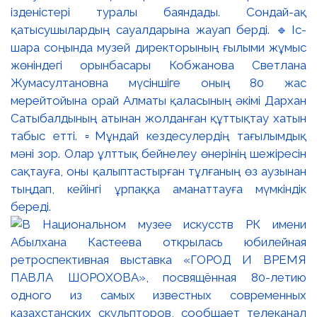
ізденістері туралы баяндады. Сондай-ақ
қатысушылардың сауалдарына жауап берді. 🔹Іс-
шара соңында музей директорының ғылыми жұмыс
жөніндегі орынбасары Кобжанова Светлана
Жумасултановна мүсіншіге оның 80 жас
мерейтойына орай Алматы қаласының әкімі Дархан
Сатыбалдының атынан жолданған құттықтау хатын
табыс етті. ▫️Мұндай кездесулердің тағылымдық
мәні зор. Олар ұлттық бейнелеу өнерінің шежіресін
сақтауға, оны қалыптастырған тұлғаның өз аузынан
тыңдап, кейінгі ұрпаққа аманаттауға мүмкіндік
береді.