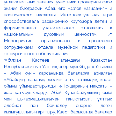
⚜️Әбілхан Қастеев атындағы Қазақстан
Республикасының Ұлттық өнер музейінде «10 тамыз
– Абай күні» қарсаңында балаларға арналған
«Абайдың даналық жолы» атты танымдық квест
ойыны ұйымдастырылды. 🔹Іс-шараның мақсаты –
жас қатысушыларды Абай Құнанбайұлының өмірі
мен шығармашылығымен таныстырып, ұлттық
әдебиет пен бейнелеу өнеріне деген
қызығушылығын арттыру. Квест барысында балалар