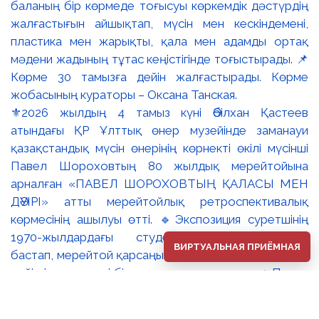
⚜️2026 жылдың 4 тамыз күні Әбілхан Қастеев
атындағы ҚР Ұлттық өнер музейінде заманауи
қазақстандық мүсін өнерінің көрнекті өкілі мүсінші
Павел Шороховтың 80 жылдық мерейтойына
арналған «ПАВЕЛ ШОРОХОВТЫҢ ҚАЛАСЫ МЕН
ДӘУІРІ» атты мерейтойлық ретроспективалық
көрмесінің ашылуы өтті. 🔹Экспозиция суретшінің
1970-жылдардағы студенттік туындыларынан
ВИРТУАЛЬНАЯ ПРИЁМНАЯ
бастап, мерейтой қарсаңындағы соңғы еңбектеріне
дейінгі әр кезеңді бір арнаға тоғыстырады. 🔸Павел
Шороховтың есімі Қазақстан қалаларының көркем
келбетімен тығыз байланысты, Алматы, Астана мен