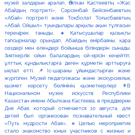
музей залдарын аралап, Әбілхан Қастеевтің «Жас
Абайдың портреті», Сәрсенбай Бейсенбаевтың
«Абай» портреті және Тоқболат Тоғысбаевтың
«Абай. Ойшыл» туындылары арқылы ақын тұлғасын
тереңірек таныды. 🔸Қатысушылар қызықты
тапсырмалар орындап, Абайдың өмірбаяны, қара
сөздері мен өлеңдері бойынша білімдерін сынады.
Зияткерлік ойын балалардың ой-өрісін кеңейтіп,
ұлттық құндылықтарға деген құрметін арттыруға
ықпал етті. 📌Іс-шараны ұйымдастырған және
жүргізген: Музей педагогикасы және экскурсиялық
қызмет көрсету бөлімінің қызметкерлері ⚜️В
Национальном музее искусств Республики
Казахстан имени Абылхана Кастеева, в преддверии
Дня Абая, который отмечается 10 августа, для
детей был организован познавательный квест
«Путь мудрости Абая». 🔹Целью мероприятия
стало знакомство юных участников с жизнью и