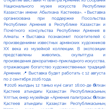
⚜️2026 жылдың 12 тамыз күні сағат 16:00-де Әбілхан
Қастеев атындағы Қазақстан Республикасының
Ұлттық өнер музейінде «Армения палитрасы: Әбілхан
Қастеев атындағы Қазақстан Республикасының