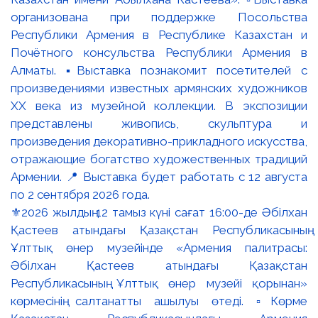
⚜️2026 жылдың 12 тамыз күні сағат 16:00-де Әбілхан
Қастеев атындағы Қазақстан Республикасының
Ұлттық өнер музейінде «Армения палитрасы:
Әбілхан Қастеев атындағы Қазақстан
Республикасының Ұлттық өнер музейі қорынан»
көрмесінің салтанатты ашылуы өтеді. ▫️Көрме