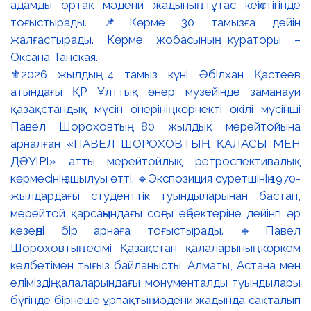
⚜️2026 жылдың 4 тамыз күні Әбілхан Қастеев
атындағы ҚР Ұлттық өнер музейінде заманауи
қазақстандық мүсін өнерінің көрнекті өкілі мүсінші
Павел Шороховтың 80 жылдық мерейтойына
арналған «ПАВЕЛ ШОРОХОВТЫҢ ҚАЛАСЫ МЕН
ДӘУІРІ» атты мерейтойлық ретроспективалық
көрмесінің ашылуы өтті. 🔹Экспозиция суретшінің 1970-
жылдардағы студенттік туындыларынан бастап,
мерейтой қарсаңындағы соңғы еңбектеріне дейінгі әр
кезеңді бір арнаға тоғыстырады. 🔸Павел
Шороховтың есімі Қазақстан қалаларының көркем
келбетімен тығыз байланысты, Алматы, Астана мен
еліміздің қалаларындағы монументалды туындылары
бүгінде бірнеше ұрпақтың мәдени жадында сақталып