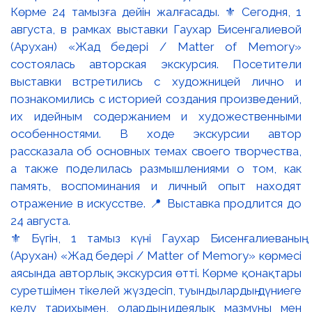
⚜️ Бүгін, 1 тамыз күні Гаухар Бисенғалиеваның
(Арухан) «Жад бедері / Matter of Memory» көрмесі
аясында авторлық экскурсия өтті. Көрме қонақтары
суретшімен тікелей жүздесіп, туындылардың дүниеге
келу тарихымен, олардың идеялық мазмұны мен