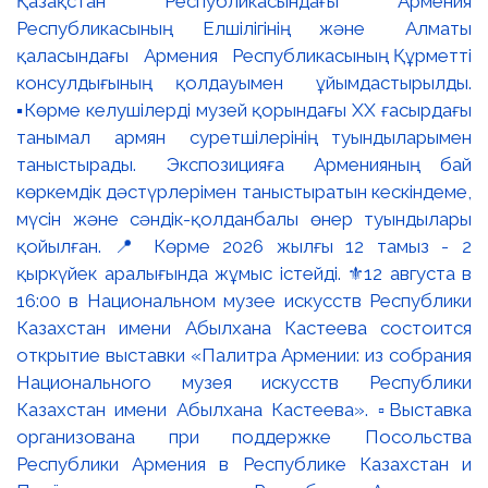
Қазақстан Республикасындағы Армения
Республикасының Елшілігінің және Алматы
қаласындағы Армения Республикасының Құрметті
консулдығының қолдауымен ұйымдастырылды.
▪️Көрме келушілерді музей қорындағы ХХ ғасырдағы
танымал армян суретшілерінің туындыларымен
таныстырады. Экспозицияға Арменияның бай
көркемдік дәстүрлерімен таныстыратын кескіндеме,
мүсін және сәндік-қолданбалы өнер туындылары
қойылған. 📍 Көрме 2026 жылғы 12 тамыз - 2
қыркүйек аралығында жұмыс істейді. ⚜️12 августа в
16:00 в Национальном музее искусств Республики
Казахстан имени Абылхана Кастеева состоится
открытие выставки «Палитра Армении: из собрания
Национального музея искусств Республики
Казахстан имени Абылхана Кастеева». ▫️Выставка
организована при поддержке Посольства
Республики Армения в Республике Казахстан и