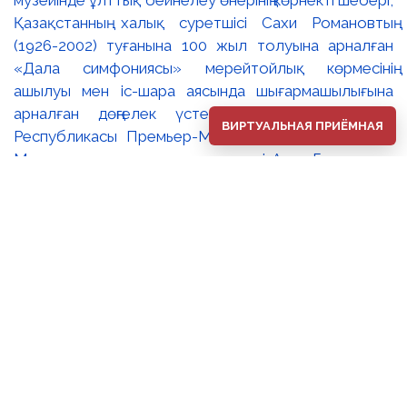
Қазақстанның халық суретшісі Сахи Романовтың
(1926-2002) туғанына 100 жыл толуына арналған
«Дала симфониясы» мерейтойлық көрмесінің
ашылуы мен іс-шара аясында шығармашылығына
арналған дөңгелек үстел өтті. 🔹Қазақстан
ВИРТУАЛЬНАЯ ПРИЁМНАЯ
Республикасы Премьер-Министрінің орынбасары –
Мәдениет және ақпарат министрі Аида Ғалымқызы
Балаева Сахи Романовтың туғанына 100 жыл
толуына арналған «Дала симфониясы»
мерейтойлық көрмесінің ашылуына орай құттықтау
хатын жолдады. Құттықтау хатында Сахи
Романовтың қазақ бейнелеу өнерінде ұлттық
кескіндеме мен графиканың дамуына зор үлес қосқан
дара суретші екенін атап өтті. Сонымен қатар
көрменің суретшінің бай шығармашылық мұрасын
жаңаша зерделеп, кейінгі ұрпаққа насихаттаудағы
маңызына тоқталып, көрменің табысты өтуіне