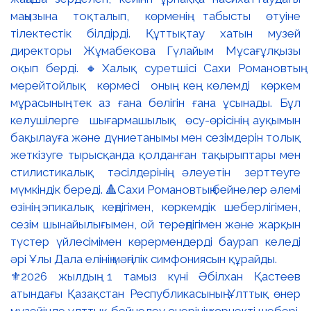
⚜️2026 жылдың 1 тамыз күні Әбілхан Қастеев
атындағы Қазақстан Республикасының Ұлттық өнер
музейінде ұлттық бейнелеу өнерінің көрнекті шебері,