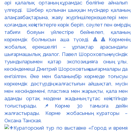
әрі қалалық ортаның құрамдас бөлігіне айналып
үлгерді. Шебер қолынан шыққан мүсіндер қаланың
алаң-саябақтарына, жаяу жүргіншілеркөшелері мен
қоғамдық кеңістіктерге көрік беріп, сәулет пен өмірдің
табиғи бояуын үйлестіре бейнелеп, қаланың
көркемдік болмысын аша түседі. 🔺🔺Көрменің
жобалық ерекшелігі – ұрпақтар арасындағы
шығармашылық диалог. Павел Шороховтың мүсіндік
туындыларымен қатар экспозицияға оның ұлы,
кескіндемеші Дмитрий Шороховтың шығармалары да
енгізілген. Әке мен баланың бір көрмеде тоғысуы
көркемдік дәстүрдің жалғастығын айшықтап, мүсін
мен кескіндемені, пластика мен жарықты, қала мен
адамды ортақ мәдени жадының тұтас кеңістігінде
тоғыстырады. 📌Көрме 30 тамызға дейін
жалғастырады. Көрме жобасының кураторы –
Оксана Танская.