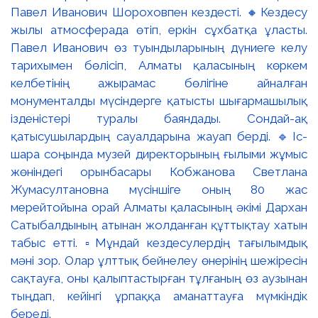
Павел Иванович Шороховпен кездесті. 🔸Кездесу
жылы атмосферада өтіп, еркін сұхбатқа ұласты.
Павел Иванович өз туындыларының дүниеге келу
тарихымен бөлісіп, Алматы қаласының көркем
келбетінің ажырамас бөлігіне айналған
монументалды мүсіндерге қатысты шығармашылық
ізденістері туралы баяндады. Сондай-ақ
қатысушылардың сауалдарына жауап берді. 🔹Іс-
шара соңында музей директорының ғылыми жұмыс
жөніндегі орынбасары Кобжанова Светлана
Жумасултановна мүсіншіге оның 80 жас
мерейтойына орай Алматы қаласының әкімі Дархан
Сатыбалдының атынан жолданған құттықтау хатын
табыс етті. ▫️Мұндай кездесулердің тағылымдық
мәні зор. Олар ұлттық бейнелеу өнерінің шежіресін
сақтауға, оны қалыптастырған тұлғаның өз аузынан
тыңдап, кейінгі ұрпаққа аманаттауға мүмкіндік
береді.