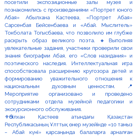
⚜️Әбілхан Қастеев атындағы Қазақстан
Республикасының Ұлттық өнер музейінде «10 тамыз
– Абай күні» қарсаңында балаларға арналған