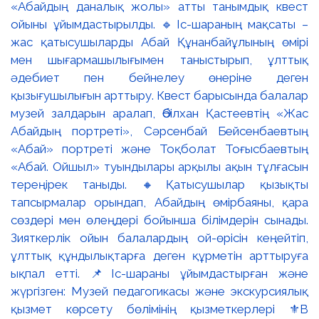
«Абайдың даналық жолы» атты танымдық квест
ойыны ұйымдастырылды. 🔹Іс-шараның мақсаты –
жас қатысушыларды Абай Құнанбайұлының өмірі
мен шығармашылығымен таныстырып, ұлттық
әдебиет пен бейнелеу өнеріне деген
қызығушылығын арттыру. Квест барысында балалар
музей залдарын аралап, Әбілхан Қастеевтің «Жас
Абайдың портреті», Сәрсенбай Бейсенбаевтың
«Абай» портреті және Тоқболат Тоғысбаевтың
«Абай. Ойшыл» туындылары арқылы ақын тұлғасын
тереңірек таныды. 🔸Қатысушылар қызықты
тапсырмалар орындап, Абайдың өмірбаяны, қара
сөздері мен өлеңдері бойынша білімдерін сынады.
Зияткерлік ойын балалардың ой-өрісін кеңейтіп,
ұлттық құндылықтарға деген құрметін арттыруға
ықпал етті. 📌Іс-шараны ұйымдастырған және
жүргізген: Музей педагогикасы және экскурсиялық
қызмет көрсету бөлімінің қызметкерлері ⚜️В