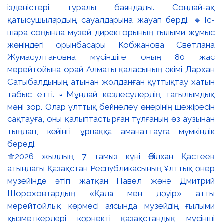
⚜️2026 жылдың 7 тамыз күні Әбілхан Қастеев
атындағы Қазақстан Республикасының Ұлттық өнер
музейінде өтіп жатқан Павел және Дмитрий
Шороховтардың «Қала мен дәуір» атты
мерейтойлық көрмесі аясында музейдің ғылыми
қызметкерлері көрнекті қазақстандық мүсінші