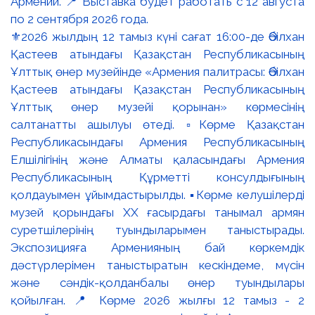
⚜️2026 жылдың 12 тамыз күні сағат 16:00-де Әбілхан
Қастеев атындағы Қазақстан Республикасының
Ұлттық өнер музейінде «Армения палитрасы: Әбілхан
Қастеев атындағы Қазақстан Республикасының
Ұлттық өнер музейі қорынан» көрмесінің
салтанатты ашылуы өтеді. ▫️Көрме Қазақстан
Республикасындағы Армения Республикасының
Елшілігінің және Алматы қаласындағы Армения
Республикасының Құрметті консулдығының
қолдауымен ұйымдастырылды. ▪️Көрме келушілерді
музей қорындағы ХХ ғасырдағы танымал армян
суретшілерінің туындыларымен таныстырады.
Экспозицияға Арменияның бай көркемдік
дәстүрлерімен таныстыратын кескіндеме, мүсін
және сәндік-қолданбалы өнер туындылары
қойылған. 📍 Көрме 2026 жылғы 12 тамыз - 2