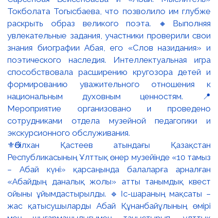
⚜️Әбілхан Қастеев атындағы Қазақстан
Республикасының Ұлттық өнер музейінде «10 тамыз
– Абай күні» қарсаңында балаларға арналған
«Абайдың даналық жолы» атты танымдық квест
ойыны ұйымдастырылды. 🔹Іс-шараның мақсаты –
жас қатысушыларды Абай Құнанбайұлының өмірі