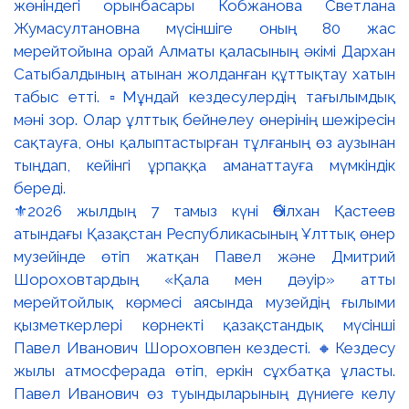
⚜️2026 жылдың 7 тамыз күні Әбілхан Қастеев
атындағы Қазақстан Республикасының Ұлттық өнер
музейінде өтіп жатқан Павел және Дмитрий
Шороховтардың «Қала мен дәуір» атты
мерейтойлық көрмесі аясында музейдің ғылыми
қызметкерлері көрнекті қазақстандық мүсінші
Павел Иванович Шороховпен кездесті. 🔸Кездесу
жылы атмосферада өтіп, еркін сұхбатқа ұласты.
Павел Иванович өз туындыларының дүниеге келу