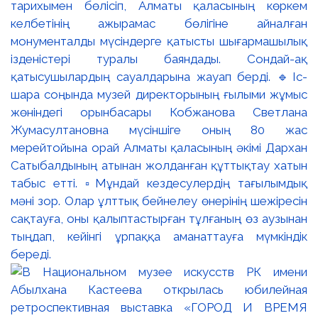
тарихымен бөлісіп, Алматы қаласының көркем
келбетінің ажырамас бөлігіне айналған
монументалды мүсіндерге қатысты шығармашылық
ізденістері туралы баяндады. Сондай-ақ
қатысушылардың сауалдарына жауап берді. 🔹Іс-
шара соңында музей директорының ғылыми жұмыс
жөніндегі орынбасары Кобжанова Светлана
Жумасултановна мүсіншіге оның 80 жас
мерейтойына орай Алматы қаласының әкімі Дархан
Сатыбалдының атынан жолданған құттықтау хатын
табыс етті. ▫️Мұндай кездесулердің тағылымдық
мәні зор. Олар ұлттық бейнелеу өнерінің шежіресін
сақтауға, оны қалыптастырған тұлғаның өз аузынан
тыңдап, кейінгі ұрпаққа аманаттауға мүмкіндік
береді.