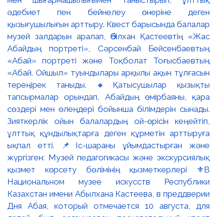
мен шығармашылығымен таныстырып, ұлттық
әдебиет пен бейнелеу өнеріне деген
қызығушылығын арттыру. Квест барысында балалар
музей залдарын аралап, Әбілхан Қастеевтің «Жас
Абайдың портреті», Сәрсенбай Бейсенбаевтың
«Абай» портреті және Тоқболат Тоғысбаевтың
«Абай. Ойшыл» туындылары арқылы ақын тұлғасын
тереңірек таныды. 🔸Қатысушылар қызықты
тапсырмалар орындап, Абайдың өмірбаяны, қара
сөздері мен өлеңдері бойынша білімдерін сынады.
Зияткерлік ойын балалардың ой-өрісін кеңейтіп,
ұлттық құндылықтарға деген құрметін арттыруға
ықпал етті. 📌Іс-шараны ұйымдастырған және
жүргізген: Музей педагогикасы және экскурсиялық
қызмет көрсету бөлімінің қызметкерлері ⚜️В
Национальном музее искусств Республики
Казахстан имени Абылхана Кастеева, в преддверии
Дня Абая, который отмечается 10 августа, для