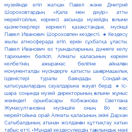
скульптуры Павла Шорохова там, где они
находятся в повседневной жизни алматинцев.
Основой для продолжения маршрута стал наш
проект «10 скульптур Павла Шорохова, которые
обязательно нужно увидеть в Алматы». Так
выставка выходит за пределы музейного
пространства и возвращает нас в город — к
произведениям, которые мы привыкли видеть, но не
всегда знаем их историю. 📌Следующий
кураторский тур состоится уже в следующую
субботу, 15 августа, в 15:00. Если вам интересно
узнать, как создавались скульптуры Шорохова,
почему они появились именно в этих местах и какие
истории скрываются за знакомыми городскими
образами, — присоединяйтесь. 📍 Национальный
музей искусств РК имени Абылхана Кастеева 🗓 15
августа, суббота ⏰ 15:00 Приходите смотреть на
Алматы внимательнее вместе с куратором