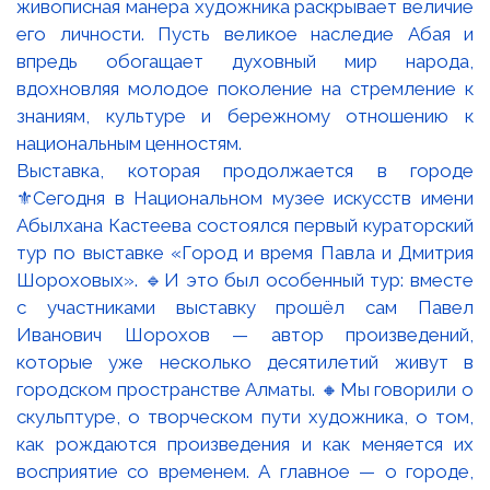
⚜️Ұлы ақын, ойшыл әрі ағартушы Абай
Құнанбайұлының құрметіне арналған Абай күні құтты
болсын! 🖊️Абай Құнанбайұлының әдеби және
рухани мұрасы – қазақ халқының баға жетпес
қазынасы. Оның өлеңдері мен қара сөздері білімге
ұмтылуға, адалдыққа, еңбекқорлыққа және
адамгершілікке үндейді. ▫️Тоқболат Тоғысбаевтың
«Абай. Ойшыл» (1971) картинасы ұлы тұлғаның терең
ойы мен парасатты болмысын әсерлі бейнелейді.
Суретші Абайдың рухани әлемін көркем тіл арқылы
ашып, оның даналығы мен кемелдігін көрерменге
жеткізеді. Абайдың мәңгілік мұрасы ұлт руханиятын