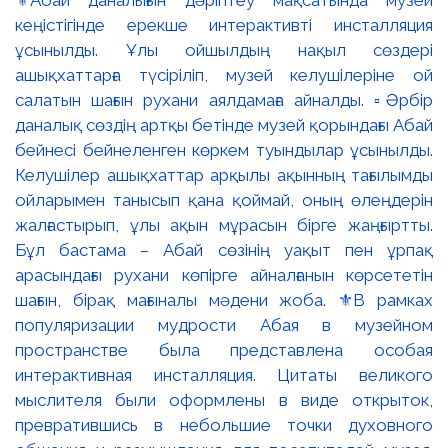
⚜️Абай даналығын дәріптеу мақсатында музей
кеңістігінде ерекше интерактивті инсталляция
ұсынылды. Ұлы ойшылдың нақыл сөздері
ашықхаттарға түсіріліп, музей келушілеріне ой
салатын шағын рухани аялдамаға айналды. ▫️Әрбір
даналық сөздің артқы бетінде музей қорындағы Абай
бейнесі бейнеленген көркем туындылар ұсынылды.
Келушілер ашықхаттар арқылы ақынның тағылымды
ойларымен танысып қана қоймай, оның өлеңдерін
жалғастырып, ұлы ақын мұрасын бірге жаңғыртты.
Бұл бастама – Абай сөзінің уақыт пен ұрпақ
арасындағы рухани көпірге айналғанын көрсететін
шағын, бірақ мағыналы мәдени жоба. ⚜️В рамках
популяризации мудрости Абая в музейном
пространстве была представлена особая
интерактивная инсталляция. Цитаты великого
мыслителя были оформлены в виде открыток,
превратившись в небольшие точки духовного