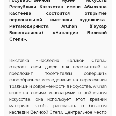
Государственном музее искусств
Р
еспублики
К
азахстан
им
ени
Абылхана
Кастеева состоится открытие
персональной выставки художника-
метамодерниста
Aruhan
(Гаухар
Бисенгалиева) «Наследие Великой
Степи».
Выставка «Наследие Великой Степи»
откроет свои двери для посетителей и
предложит посетителям совершить
своеобразное исследование на пересечении
традиций и современности в искусстве. Aruhan
известна своими инновациями в войлочном
искусстве, она использует этот древний
материал, чтобы рассказать о богатом
наследии Великой Степи. Центральное место