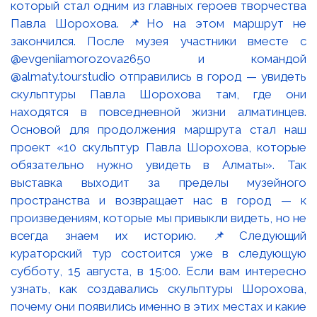
байытып, жас ұрпақты білімге, мәдениетке және
ұлттық құндылықтарды қастерлеуге жетелей
берсін. ⚜️Поздравляем с Днём Абая — праздником
великого поэта, мыслителя и просветителя
казахского народа! 🖊️Наследие Абая Кунанбаева
стало символом духовного богатства Казахстана.
Его поэзия и «Слова назидания» учат стремлению к
знаниям, честности, трудолюбию и любви к своей
Родине. ▫️Картина Токболата Тогусбаева «Абай.
Мыслитель» (1971) передаёт глубокий внутренний
мир поэта. Образ Абая наполнен мудростью,
размышлением и силой духа, а выразительная
живописная манера художника раскрывает величие
его личности. Пусть великое наследие Абая и
впредь обогащает духовный мир народа,
вдохновляя молодое поколение на стремление к
знаниям, культуре и бережному отношению к
национальным ценностям.