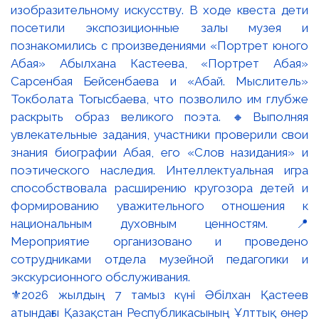
Выставка, которая продолжается в городе
⚜️Сегодня в Национальном музее искусств имени
Абылхана Кастеева состоялся первый кураторский
тур по выставке «Город и время Павла и Дмитрия
Шороховых». 🔹И это был особенный тур: вместе
с участниками выставку прошёл сам Павел
Иванович Шорохов — автор произведений,
которые уже несколько десятилетий живут в
городском пространстве Алматы. 🔸Мы говорили о
скульптуре, о творческом пути художника, о том,
как рождаются произведения и как меняется их
восприятие со временем. А главное — о городе,
который стал одним из главных героев творчества
Павла Шорохова. 📌Но на этом маршрут не
закончился. После музея участники вместе с
@evgeniiamorozova2650 и командой
@almaty.tourstudio отправились в город — увидеть