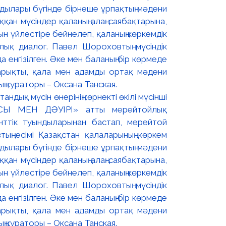
дық мүсін өнерінің көрнекті өкілі мүсінші
СЫ МЕН ДӘУІРІ» атты мерейтойлық
енттік туындыларынан бастап, мерейтой
тың есімі Қазақстан қалаларының көркем
дылары бүгінде бірнеше ұрпақтың мәдени
қан мүсіндер қаланың алаң-саябақтарына,
уын үйлестіре бейнелеп, қаланың көркемдік
лық диалог. Павел Шороховтың мүсіндік
енгізілген. Әке мен баланың бір көрмеде
жарықты, қала мен адамды ортақ мәдени
ң кураторы – Оксана Танская.