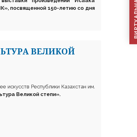
ВИРТУАЛЬНАЯ П
 выставки произведений Исаака
», посвященной 150-летию со дня
ЛЬТУРА ВЕЛИКОЙ
е искусств Республики Казахстан им.
ьтура Великой степи»
.