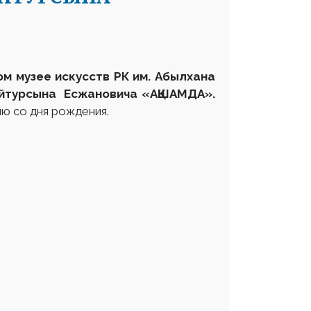
ом музее искусств РК им. Абылхана
йтурсына Есжановича
«АҚШАМДА
»
.
ию со дня рождения.