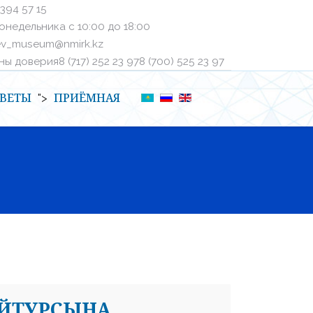
 394 57 15
онедельника с 10:00 до 18:00
ev_museum@nmirk.kz
 доверияㅤ8 (717) 252 23 97ㅤㅤ8 (700) 525 23 97
ВЕТЫ
ПРИЁМНАЯ
">
АЙТУРСЫНА