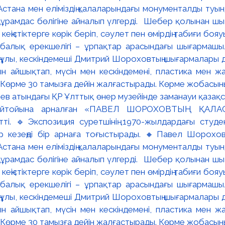
ев атындағы ҚР Ұлттық өнер музейінде заманауи қазақстан
ейтойына арналған «ПАВЕЛ ШОРОХОВТЫҢ ҚАЛА
тті. 🔹Экспозиция суретшінің 1970-жылдардағы студ
і әр кезеңді бір арнаға тоғыстырады. 🔸Павел Шорохов
Астана мен еліміздің қалаларындағы монументалды туын
ұрамдас бөлігіне айналып үлгерді. Шебер қолынан шық
ңістіктерге көрік беріп, сәулет пен өмірдің табиғи боя
балық ерекшелігі – ұрпақтар арасындағы шығармашы
ұлы, кескіндемеші Дмитрий Шороховтың шығармалары да 
ғын айшықтап, мүсін мен кескіндемені, пластика мен 
 📌Көрме 30 тамызға дейін жалғастырады. Көрме жобасыны