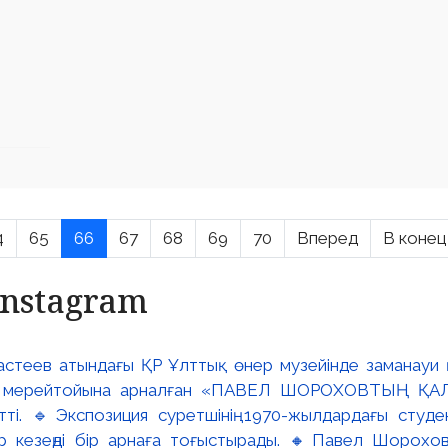
4
65
66
67
68
69
70
Вперед
В конец
Instagram