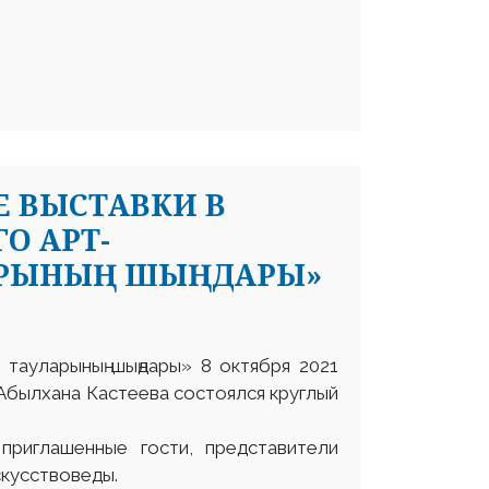
Е ВЫСТАВКИ В
О АРТ-
АРЫНЫҢ ШЫҢДАРЫ»
 тауларының шыңдары» 8 октября 2021
Абылхана Кастеева состоялся круглый
 приглашенные гости, представители
скусствоведы.