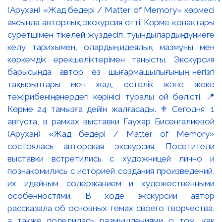
(Арухан) «Жад бедері / Matter of Memory» көрмесі
аясында авторлық экскурсия өтті. Көрме қонақтары
суретшімен тікелей жүздесіп, туындылардың дүниеге
келу тарихымен, олардың идеялық мазмұны мен
көркемдік ерекшеліктерімен танысты. Экскурсия
барысында автор өз шығармашылығының негізгі
тақырыптары мен жад, естелік және жеке
тәжірибенің өнердегі көрінісі туралы ой бөлісті. 📍
Көрме 24 тамызға дейін жалғасады. ⚜️ Сегодня, 1
августа, в рамках выставки Гаухар Бисенгалиевой
(Арухан) «Жад бедері / Matter of Memory»
состоялась авторская экскурсия. Посетители
выставки встретились с художницей лично и
познакомились с историей создания произведений,
их идейным содержанием и художественными
особенностями. В ходе экскурсии автор
рассказала об основных темах своего творчества,
а также поделилась размышлениями о том, как