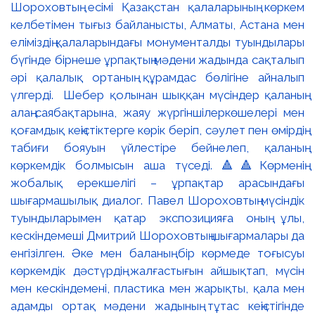
Шороховтың есімі Қазақстан қалаларының көркем
келбетімен тығыз байланысты, Алматы, Астана мен
еліміздің қалаларындағы монументалды туындылары
бүгінде бірнеше ұрпақтың мәдени жадында сақталып
әрі қалалық ортаның құрамдас бөлігіне айналып
үлгерді. Шебер қолынан шыққан мүсіндер қаланың
алаң-саябақтарына, жаяу жүргіншілеркөшелері мен
қоғамдық кеңістіктерге көрік беріп, сәулет пен өмірдің
табиғи бояуын үйлестіре бейнелеп, қаланың
көркемдік болмысын аша түседі. 🔺🔺Көрменің
жобалық ерекшелігі – ұрпақтар арасындағы
шығармашылық диалог. Павел Шороховтың мүсіндік
туындыларымен қатар экспозицияға оның ұлы,
кескіндемеші Дмитрий Шороховтың шығармалары да
енгізілген. Әке мен баланың бір көрмеде тоғысуы
көркемдік дәстүрдің жалғастығын айшықтап, мүсін
мен кескіндемені, пластика мен жарықты, қала мен
адамды ортақ мәдени жадының тұтас кеңістігінде