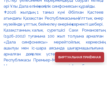
⚜️2026 жылдың 1 тамыз күні Әбілхан Қастеев
атындағы Қазақстан Республикасының Ұлттық өнер
музейінде ұлттық бейнелеу өнерінің көрнекті шебері,
Қазақстанның халық суретшісі Сахи Романовтың
(1926-2002) туғанына 100 жыл толуына арналған
«Дала симфониясы» мерейтойлық көрмесінің
ашылуы мен іс-шара аясында шығармашылығына
арналған дөңгелек үстел өтті. 🔹Қазақстан
ВИРТУАЛЬНАЯ ПРИЁМНАЯ
Республикасы Премьер-Министрінің орынбасары –
Мәдениет және ақпарат министрі Аида Ғалымқызы
Балаева Сахи Романовтың туғанына 100 жыл
толуына арналған «Дала симфониясы»
мерейтойлық көрмесінің ашылуына орай құттықтау
хатын жолдады. Құттықтау хатында Сахи
Романовтың қазақ бейнелеу өнерінде ұлттық
кескіндеме мен графиканың дамуына зор үлес қосқан