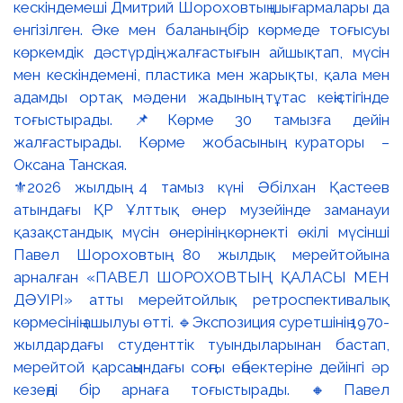
⚜️2026 жылдың 4 тамыз күні Әбілхан Қастеев
атындағы ҚР Ұлттық өнер музейінде заманауи
қазақстандық мүсін өнерінің көрнекті өкілі мүсінші
Павел Шороховтың 80 жылдық мерейтойына
арналған «ПАВЕЛ ШОРОХОВТЫҢ ҚАЛАСЫ МЕН
ДӘУІРІ» атты мерейтойлық ретроспективалық
көрмесінің ашылуы өтті. 🔹Экспозиция суретшінің 1970-
жылдардағы студенттік туындыларынан бастап,
мерейтой қарсаңындағы соңғы еңбектеріне дейінгі әр
кезеңді бір арнаға тоғыстырады. 🔸Павел