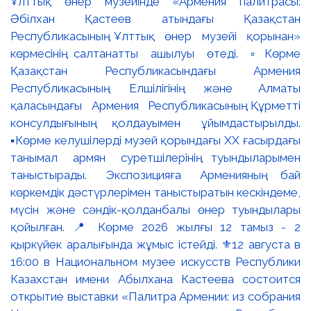
Ұлттық өнер музейінде «Армения палитрасы:
Әбілхан Қастеев атындағы Қазақстан
Республикасының Ұлттық өнер музейі қорынан»
көрмесінің салтанатты ашылуы өтеді. ▫️Көрме
Қазақстан Республикасындағы Армения
Республикасының Елшілігінің және Алматы
қаласындағы Армения Республикасының Құрметті
консулдығының қолдауымен ұйымдастырылды.
▪️Көрме келушілерді музей қорындағы ХХ ғасырдағы
танымал армян суретшілерінің туындыларымен
таныстырады. Экспозицияға Арменияның бай
көркемдік дәстүрлерімен таныстыратын кескіндеме,
мүсін және сәндік-қолданбалы өнер туындылары
қойылған. 📍 Көрме 2026 жылғы 12 тамыз - 2
қыркүйек аралығында жұмыс істейді. ⚜️12 августа в
16:00 в Национальном музее искусств Республики
Казахстан имени Абылхана Кастеева состоится
открытие выставки «Палитра Армении: из собрания