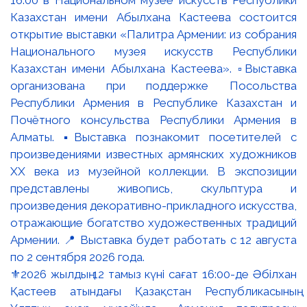
⚜️2026 жылдың 12 тамыз күні сағат 16:00-де Әбілхан
Қастеев атындағы Қазақстан Республикасының