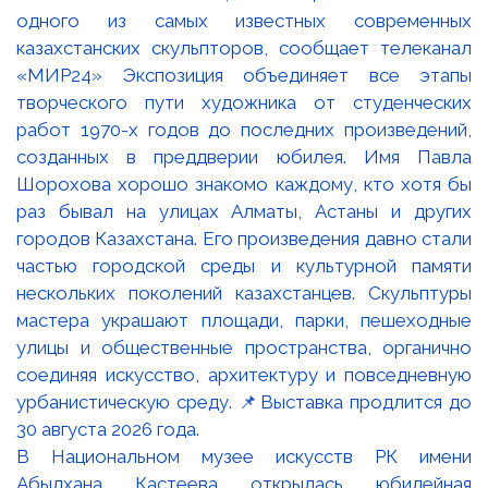
В Национальном музее искусств РК имени
Абылхана Кастеева открылась юбилейная