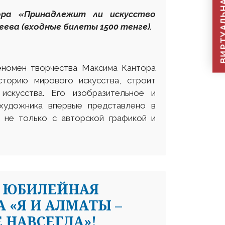
ВИРТУАЛЬНАЯ П
ора «Принадлежит ли искусство
еева (входные билеты 1500 тенге).
еномен творчества Максима Кантора
сторию мирового искусства, строит
искусства. Его изобразительное и
художника впервые представлено в
я не только с авторской графикой и
Я ЮБИЛЕЙНАЯ
 «Я И АЛМАТЫ –
 НАВСЕГДА»!