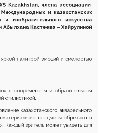
S Kazakhstan, член
а
ассоциации
М
еждународных и казахстанских
 и изобразительного искусства
и Абылхана Кастеева – Хайрулиной
 яркой палитрой эмоций и смелостью
ня в современном изобразительном
ой стилистикой.
новление казахстанского акварельного
 и материальные предметы обретают в
ю. Каждый зритель может увидеть для