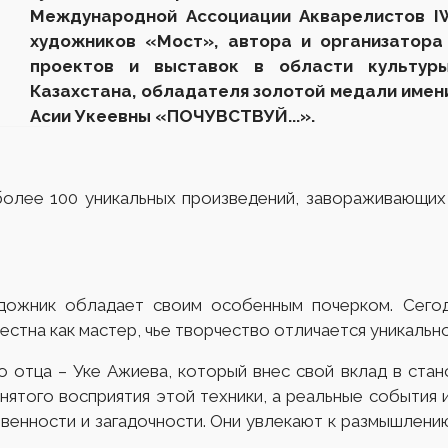
Международной Ассоциации Акварелистов IW
художников «Мост»
, а
втор
а
и организатор
а
проектов и выставок в области культуры
Казахстана
, обладателя золотой медали имен
Асии Укеевны
«ПОЧУВСТВУЙ...»
.
более 100 уникальных произведений, завораживающих
дожник обладает своим особенным почерком. Сегод
естна как мастер, чье творчество отличается уникальн
о отца – Уке Ажиева, который внес свой вклад в ста
инятого восприятия этой техники, а реальные события
твенности и загадочности. Они увлекают к размышлени