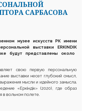
РСОНАЛЬНОЙ
ЬПТОРА САРБАСОВА
венном музее искусств РК имени
персональной выставки
ERKINDIK
вке
будут представлены
около
авляет свою первую персональную
ание выставки несет глубокий смысл,
выражения мысли и идейного замысла.
дение «Еркіндік» (2020), где образ
аря в вольном полете.