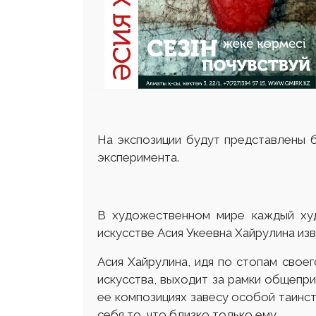
На экспозиции будут представлены 
эксперимента.
В художественном мире каждый ху
искусстве Асия Укеевна Хайрулина изв
Асия Хайрулина, идя по стопам своег
искусства, выходит за рамки общепр
ее композициях завесу особой таинс
себя то, что близко только ему.