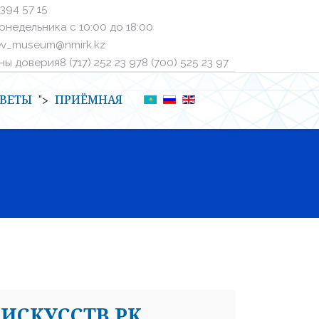
 394 57 15
онедельника с 10:00 до 18:00
ev_museum@nmirk.kz
 доверияㅤ8 (717) 252 23 97ㅤㅤ8 (700) 525 23 97
ВЕТЫ
ПРИЁМНАЯ
">
ИСКУССТВ РК