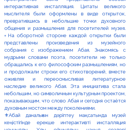
⚜️Абай даналығын дәріптеу мақсатында музей
кеңістігінде ерекше интерактивті инсталляция
ұсынылды. Ұлы ойшылдың нақыл сөздері