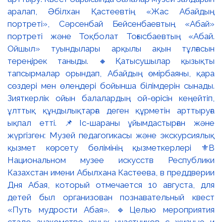
аралап, Әбілхан Қастеевтің «Жас Абайдың
портреті», Сәрсенбай Бейсенбаевтың «Абай»
портреті және Тоқболат Тоғысбаевтың «Абай.
Ойшыл» туындылары арқылы ақын тұлғасын
тереңірек таныды. 🔸Қатысушылар қызықты
тапсырмалар орындап, Абайдың өмірбаяны, қара
сөздері мен өлеңдері бойынша білімдерін сынады.
Зияткерлік ойын балалардың ой-өрісін кеңейтіп,
ұлттық құндылықтарға деген құрметін арттыруға
ықпал етті. 📌Іс-шараны ұйымдастырған және
жүргізген: Музей педагогикасы және экскурсиялық
қызмет көрсету бөлімінің қызметкерлері ⚜️В
Национальном музее искусств Республики
Казахстан имени Абылхана Кастеева, в преддверии
Дня Абая, который отмечается 10 августа, для
детей был организован познавательный квест
«Путь мудрости Абая». 🔹Целью мероприятия
стало знакомство юных участников с жизнью и