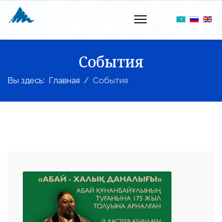
События
Вы здесь:
Главная
События