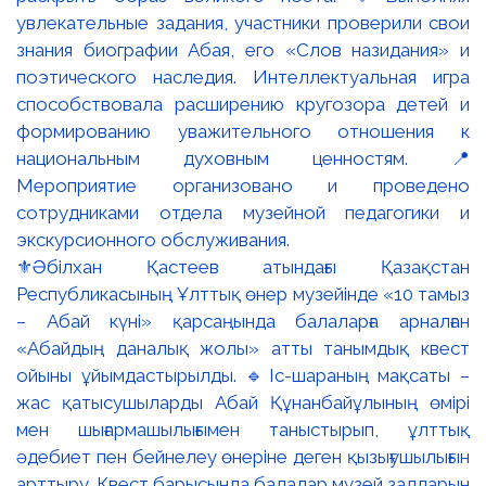
⚜️Әбілхан Қастеев атындағы Қазақстан
Республикасының Ұлттық өнер музейінде «10 тамыз
– Абай күні» қарсаңында балаларға арналған
«Абайдың даналық жолы» атты танымдық квест
ойыны ұйымдастырылды. 🔹Іс-шараның мақсаты –
жас қатысушыларды Абай Құнанбайұлының өмірі
мен шығармашылығымен таныстырып, ұлттық
әдебиет пен бейнелеу өнеріне деген қызығушылығын
арттыру. Квест барысында балалар музей залдарын