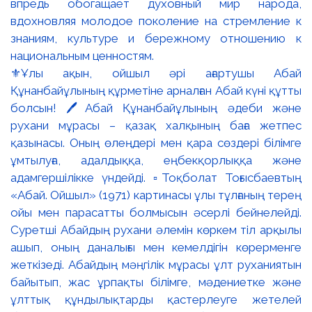
⚜️Ұлы ақын, ойшыл әрі ағартушы Абай
Құнанбайұлының құрметіне арналған Абай күні құтты
болсын! 🖊️Абай Құнанбайұлының әдеби және
рухани мұрасы – қазақ халқының баға жетпес
қазынасы. Оның өлеңдері мен қара сөздері білімге
ұмтылуға, адалдыққа, еңбекқорлыққа және
адамгершілікке үндейді. ▫️Тоқболат Тоғысбаевтың
«Абай. Ойшыл» (1971) картинасы ұлы тұлғаның терең
ойы мен парасатты болмысын әсерлі бейнелейді.
Суретші Абайдың рухани әлемін көркем тіл арқылы
ашып, оның даналығы мен кемелдігін көрерменге
жеткізеді. Абайдың мәңгілік мұрасы ұлт руханиятын
байытып, жас ұрпақты білімге, мәдениетке және
ұлттық құндылықтарды қастерлеуге жетелей