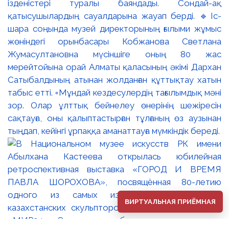
ізденістері туралы баяндады. Сондай-ақ
қатысушылардың сауалдарына жауап берді. 🔹Іс-
шара соңында музей директорының ғылыми жұмыс
жөніндегі орынбасары Кобжанова Светлана
Жумасултановна мүсіншіге оның 80 жас
мерейтойына орай Алматы қаласының әкімі Дархан
Сатыбалдының атынан жолданған құттықтау хатын
табыс етті. ▫️Мұндай кездесулердің тағылымдық мәні
зор. Олар ұлттық бейнелеу өнерінің шежіресін
сақтауға, оны қалыптастырған тұлғаның өз аузынан
тыңдап, кейінгі ұрпаққа аманаттауға мүмкіндік береді.
ВИРТУАЛЬНАЯ ПРИЁМНАЯ