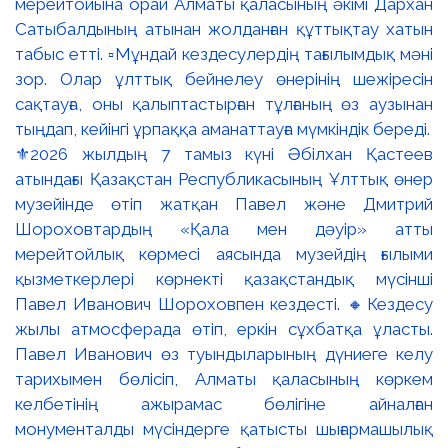
⚜️2026 жылдың 7 тамыз күні Әбілхан Қастеев
атындағы Қазақстан Республикасының Ұлттық өнер
музейінде өтіп жатқан Павел және Дмитрий
Шороховтардың «Қала мен дәуір» атты
мерейтойлық көрмесі аясында музейдің ғылыми
қызметкерлері көрнекті қазақстандық мүсінші
Павел Иванович Шороховпен кездесті. 🔸Кездесу
жылы атмосферада өтіп, еркін сұхбатқа ұласты.
Павел Иванович өз туындыларының дүниеге келу
тарихымен бөлісіп, Алматы қаласының көркем
келбетінің ажырамас бөлігіне айналған
монументалды мүсіндерге қатысты шығармашылық