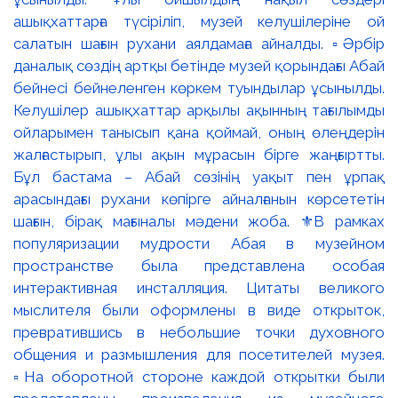
ашықхаттарға түсіріліп, музей келушілеріне ой
салатын шағын рухани аялдамаға айналды. ▫️Әрбір
даналық сөздің артқы бетінде музей қорындағы Абай
бейнесі бейнеленген көркем туындылар ұсынылды.
Келушілер ашықхаттар арқылы ақынның тағылымды
ойларымен танысып қана қоймай, оның өлеңдерін
жалғастырып, ұлы ақын мұрасын бірге жаңғыртты.
Бұл бастама – Абай сөзінің уақыт пен ұрпақ
арасындағы рухани көпірге айналғанын көрсететін
шағын, бірақ мағыналы мәдени жоба. ⚜️В рамках
популяризации мудрости Абая в музейном
пространстве была представлена особая
интерактивная инсталляция. Цитаты великого
мыслителя были оформлены в виде открыток,
превратившись в небольшие точки духовного
общения и размышления для посетителей музея.
▫️На оборотной стороне каждой открытки были