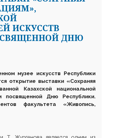
АЦИЯМ»,
КОЙ
Й ИСКУССТВ
ПОСВЯЩЕННОЙ ДНЮ
енном музее искусств Р
еспублики
ся открытие выставки «Сохраняя
ванной Казахской национальной
и посвященной Дню Республики.
дентов факультета «Живопись,
ни Т. Жургенова является одним из