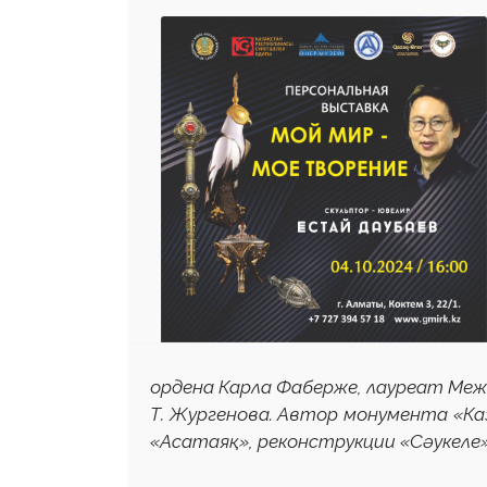
ордена Карла Фаберже, лауреат Меж
Т. Жургенова. Автор монумента «Каз
«Асатаяқ», реконструкции «Сәукеле»