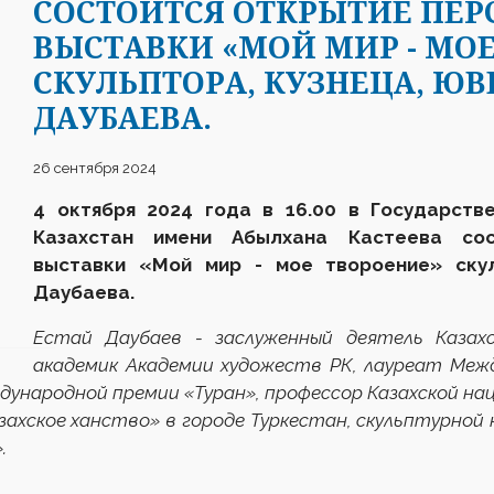
CОСТОИТСЯ ОТКРЫТИЕ ПЕ
ВЫСТАВКИ «МОЙ МИР - МО
СКУЛЬПТОРА, КУЗНЕЦА, ЮВ
ДАУБАЕВА.
26 сентября 2024
4 октября 2024 года в 16.00 в Государств
Казахстан имени Абылхана Кастеева сос
выставки «
Мой мир - мое твороение
» ску
Даубаева.
Естай Даубаев - заслуженный деятель Казах
академик Академии художеств РК, лауреат Межд
дународной премии «Туран», профессор Казахской на
ахское ханство» в городе Туркестан, скульптурной ко
.