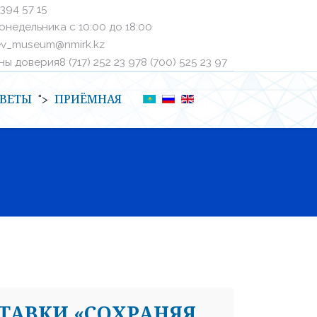
 394 57 15
онедельника с 10:00 до 18:00
ev_museum@nmirk.kz
 доверияㅤ8 (717) 252 23 97ㅤㅤ8 (700) 525 23 97
ВЕТЫ
ПРИЁМНАЯ
">
ТАВКИ «СОХРАНЯЯ