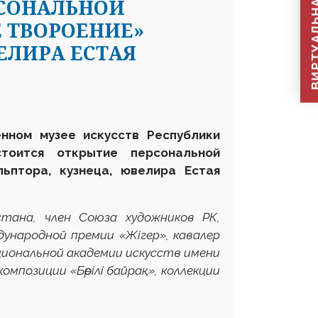
ВИРТУАЛЬНАЯ П
РСОНАЛЬНОЙ
Е ТВОРОЕНИЕ»
ЕЛИРА ЕСТАЯ
енном музее искусств Республики
тоится открытие персональной
льптора, кузнеца, ювелира Естая
стана, член Союза художников РК,
ународной премии «Жігер», кавалер
циональной академии искусств имени
мпозиции «Бөрілі байрақ», коллекции