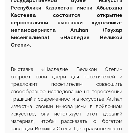
Государственном музее искусств
Р
еспублики
К
азахстан
им
ени
Абылхана
Кастеева состоится открытие
персональной выставки художника-
метамодерниста
Aruhan
(Гаухар
Бисенгалиева) «Наследие Великой
Степи».
Выставка «Наследие Великой Степи»
откроет свои двери для посетителей и
предложит посетителям совершить
своеобразное исследование на пересечении
традиций и современности в искусстве. Aruhan
известна своими инновациями в войлочном
искусстве, она использует этот древний
материал, чтобы рассказать о богатом
наследии Великой Степи. Центральное место