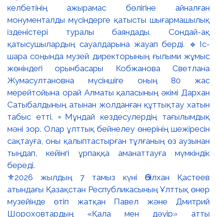
⚜️2026 жылдың 7 тамыз күні Әбілхан Қастеев
атындағы Қазақстан Республикасының Ұлттық өнер
музейінде өтіп жатқан Павел және Дмитрий
Шороховтардың «Қала мен дәуір» атты