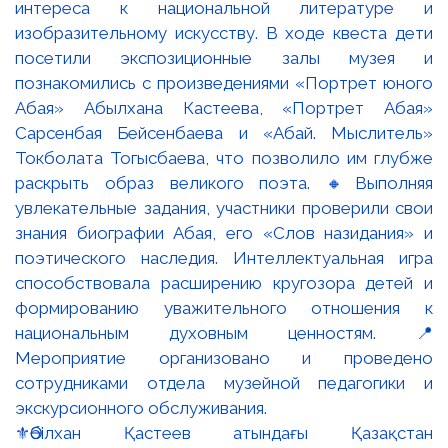
⚜️Әбілхан Қастеев атындағы Қазақстан