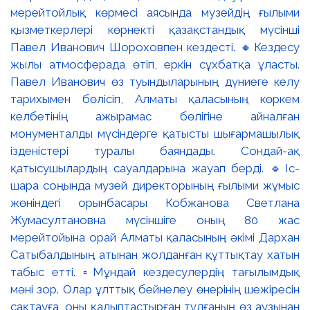
мерейтойлық көрмесі аясында музейдің ғылыми
қызметкерлері көрнекті қазақстандық мүсінші
Павел Иванович Шороховпен кездесті. 🔸Кездесу
жылы атмосферада өтіп, еркін сұхбатқа ұласты.
Павел Иванович өз туындыларының дүниеге келу
тарихымен бөлісіп, Алматы қаласының көркем
келбетінің ажырамас бөлігіне айналған
монументалды мүсіндерге қатысты шығармашылық
ізденістері туралы баяндады. Сондай-ақ
қатысушылардың сауалдарына жауап берді. 🔹Іс-
шара соңында музей директорының ғылыми жұмыс
жөніндегі орынбасары Кобжанова Светлана
Жумасултановна мүсіншіге оның 80 жас
мерейтойына орай Алматы қаласының әкімі Дархан
Сатыбалдының атынан жолданған құттықтау хатын
табыс етті. ▫️Мұндай кездесулердің тағылымдық
мәні зор. Олар ұлттық бейнелеу өнерінің шежіресін
сақтауға, оны қалыптастырған тұлғаның өз аузынан