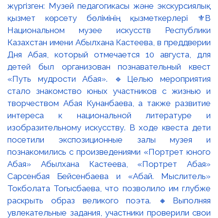
жүргізген: Музей педагогикасы және экскурсиялық
қызмет көрсету бөлімінің қызметкерлері ⚜️В
Национальном музее искусств Республики
Казахстан имени Абылхана Кастеева, в преддверии
Дня Абая, который отмечается 10 августа, для
детей был организован познавательный квест
«Путь мудрости Абая». 🔹Целью мероприятия
стало знакомство юных участников с жизнью и
творчеством Абая Кунанбаева, а также развитие
интереса к национальной литературе и
изобразительному искусству. В ходе квеста дети
посетили экспозиционные залы музея и
познакомились с произведениями «Портрет юного
Абая» Абылхана Кастеева, «Портрет Абая»
Сарсенбая Бейсенбаева и «Абай. Мыслитель»
Токболата Тогысбаева, что позволило им глубже
раскрыть образ великого поэта. 🔸Выполняя
увлекательные задания, участники проверили свои