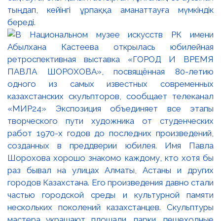
тыңдап, кейінгі ұрпаққа аманаттауға мүмкіндік
береді.