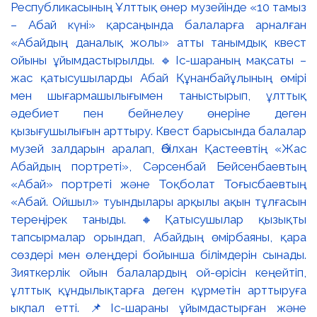
Республикасының Ұлттық өнер музейінде «10 тамыз
– Абай күні» қарсаңында балаларға арналған
«Абайдың даналық жолы» атты танымдық квест
ойыны ұйымдастырылды. 🔹Іс-шараның мақсаты –
жас қатысушыларды Абай Құнанбайұлының өмірі
мен шығармашылығымен таныстырып, ұлттық
әдебиет пен бейнелеу өнеріне деген
қызығушылығын арттыру. Квест барысында балалар
музей залдарын аралап, Әбілхан Қастеевтің «Жас
Абайдың портреті», Сәрсенбай Бейсенбаевтың
«Абай» портреті және Тоқболат Тоғысбаевтың
«Абай. Ойшыл» туындылары арқылы ақын тұлғасын
тереңірек таныды. 🔸Қатысушылар қызықты
тапсырмалар орындап, Абайдың өмірбаяны, қара
сөздері мен өлеңдері бойынша білімдерін сынады.
Зияткерлік ойын балалардың ой-өрісін кеңейтіп,
ұлттық құндылықтарға деген құрметін арттыруға
ықпал етті. 📌Іс-шараны ұйымдастырған және