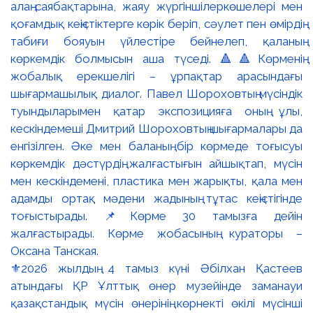
⚜️2026 жылдың 4 тамыз күні Әбілхан Қастеев
атындағы ҚР Ұлттық өнер музейінде заманауи
қазақстандық мүсін өнерінің көрнекті өкілі мүсінші