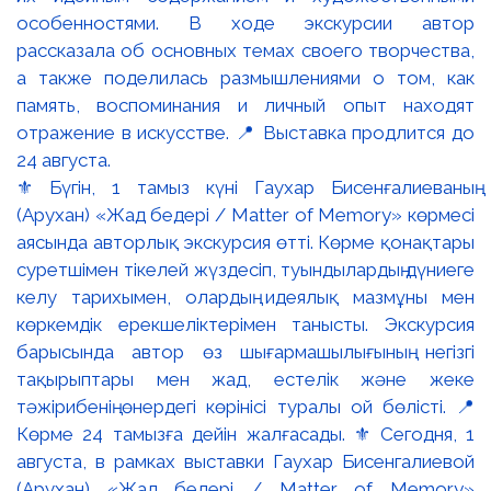
⚜️ Бүгін, 1 тамыз күні Гаухар Бисенғалиеваның
(Арухан) «Жад бедері / Matter of Memory» көрмесі
аясында авторлық экскурсия өтті. Көрме қонақтары
суретшімен тікелей жүздесіп, туындылардың дүниеге
келу тарихымен, олардың идеялық мазмұны мен
көркемдік ерекшеліктерімен танысты. Экскурсия
барысында автор өз шығармашылығының негізгі
тақырыптары мен жад, естелік және жеке
тәжірибенің өнердегі көрінісі туралы ой бөлісті. 📍
Көрме 24 тамызға дейін жалғасады. ⚜️ Сегодня, 1
августа, в рамках выставки Гаухар Бисенгалиевой
(Арухан) «Жад бедері / Matter of Memory»