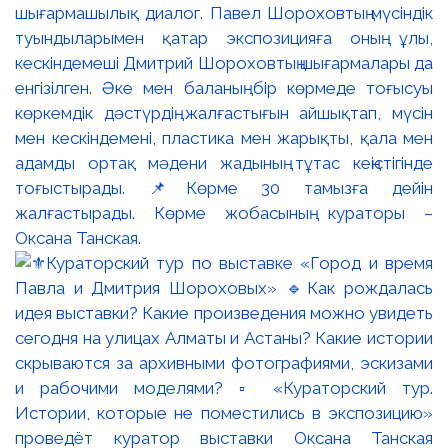
шығармашылық диалог. Павел Шороховтың мүсіндік
туындыларымен қатар экспозицияға оның ұлы,
кескіндемеші Дмитрий Шороховтың шығармалары да
енгізілген. Әке мен баланың бір көрмеде тоғысуы
көркемдік дәстүрдің жалғастығын айшықтап, мүсін
мен кескіндемені, пластика мен жарықты, қала мен
адамды ортақ мәдени жадының тұтас кеңістігінде
тоғыстырады. 📌Көрме 30 тамызға дейін
жалғастырады. Көрме жобасының кураторы –
Оксана Танская.