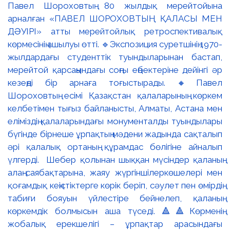
Павел Шороховтың 80 жылдық мерейтойына
арналған «ПАВЕЛ ШОРОХОВТЫҢ ҚАЛАСЫ МЕН
ДӘУІРІ» атты мерейтойлық ретроспективалық
көрмесінің ашылуы өтті. 🔹Экспозиция суретшінің 1970-
жылдардағы студенттік туындыларынан бастап,
мерейтой қарсаңындағы соңғы еңбектеріне дейінгі әр
кезеңді бір арнаға тоғыстырады. 🔸Павел
Шороховтың есімі Қазақстан қалаларының көркем
келбетімен тығыз байланысты, Алматы, Астана мен
еліміздің қалаларындағы монументалды туындылары
бүгінде бірнеше ұрпақтың мәдени жадында сақталып
әрі қалалық ортаның құрамдас бөлігіне айналып
үлгерді. Шебер қолынан шыққан мүсіндер қаланың
алаң-саябақтарына, жаяу жүргіншілеркөшелері мен
қоғамдық кеңістіктерге көрік беріп, сәулет пен өмірдің
табиғи бояуын үйлестіре бейнелеп, қаланың
көркемдік болмысын аша түседі. 🔺🔺Көрменің
жобалық ерекшелігі – ұрпақтар арасындағы