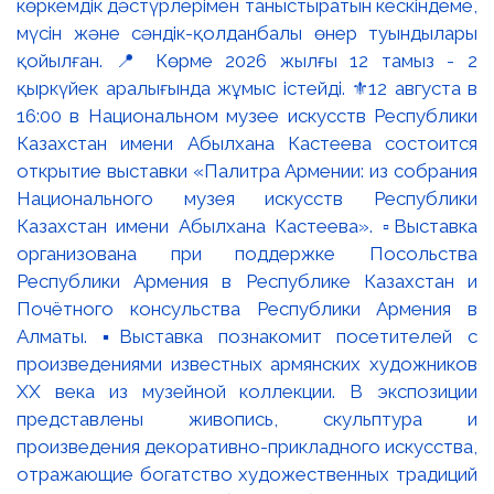
көркемдік дәстүрлерімен таныстыратын кескіндеме,
мүсін және сәндік-қолданбалы өнер туындылары
қойылған. 📍 Көрме 2026 жылғы 12 тамыз - 2
қыркүйек аралығында жұмыс істейді. ⚜️12 августа в
16:00 в Национальном музее искусств Республики
Казахстан имени Абылхана Кастеева состоится
открытие выставки «Палитра Армении: из собрания
Национального музея искусств Республики
Казахстан имени Абылхана Кастеева». ▫️Выставка
организована при поддержке Посольства
Республики Армения в Республике Казахстан и
Почётного консульства Республики Армения в
Алматы. ▪️Выставка познакомит посетителей с
произведениями известных армянских художников
XX века из музейной коллекции. В экспозиции
представлены живопись, скульптура и
произведения декоративно-прикладного искусства,
отражающие богатство художественных традиций