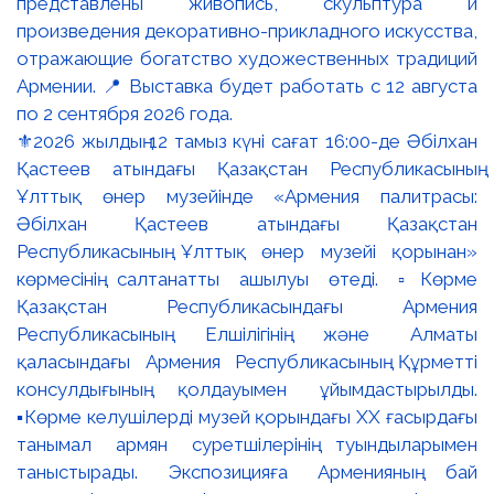
⚜️2026 жылдың 12 тамыз күні сағат 16:00-де Әбілхан
Қастеев атындағы Қазақстан Республикасының
Ұлттық өнер музейінде «Армения палитрасы:
Әбілхан Қастеев атындағы Қазақстан
Республикасының Ұлттық өнер музейі қорынан»
көрмесінің салтанатты ашылуы өтеді. ▫️Көрме
Қазақстан Республикасындағы Армения
Республикасының Елшілігінің және Алматы
қаласындағы Армения Республикасының Құрметті
консулдығының қолдауымен ұйымдастырылды.
▪️Көрме келушілерді музей қорындағы ХХ ғасырдағы
танымал армян суретшілерінің туындыларымен
таныстырады. Экспозицияға Арменияның бай