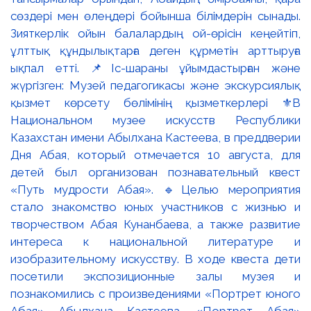
сөздері мен өлеңдері бойынша білімдерін сынады.
Зияткерлік ойын балалардың ой-өрісін кеңейтіп,
ұлттық құндылықтарға деген құрметін арттыруға
ықпал етті. 📌Іс-шараны ұйымдастырған және
жүргізген: Музей педагогикасы және экскурсиялық
қызмет көрсету бөлімінің қызметкерлері ⚜️В
Национальном музее искусств Республики
Казахстан имени Абылхана Кастеева, в преддверии
Дня Абая, который отмечается 10 августа, для
детей был организован познавательный квест
«Путь мудрости Абая». 🔹Целью мероприятия
стало знакомство юных участников с жизнью и
творчеством Абая Кунанбаева, а также развитие
интереса к национальной литературе и
изобразительному искусству. В ходе квеста дети
посетили экспозиционные залы музея и
познакомились с произведениями «Портрет юного