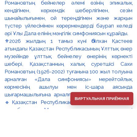
⚜️2026 жылдың 1 тамыз күні Әбілхан Қастеев
атындағы Қазақстан Республикасының Ұлттық өнер
музейінде ұлттық бейнелеу өнерінің көрнекті
шебері, Қазақстанның халық суретшісі Сахи
Романовтың (1926-2002) туғанына 100 жыл толуына
арналған «Дала симфониясы» мерейтойлық
көрмесінің ашылуы мен іс-шара аясында
шығармашылығына арналған дөңгелек үстел өтті.
ВИРТУАЛЬНАЯ ПРИЁМНАЯ
🔹Қазақстан Республикасы Премьер-Министрінің
орынбасары – Мәдениет және ақпарат министрі
Аида Ғалымқызы Балаева Сахи Романовтың
туғанына 100 жыл толуына арналған «Дала
симфониясы» мерейтойлық көрмесінің ашылуына