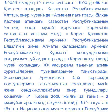
⚜️2026 жылдың 12 тамыз күні сағат 16:00-де Әбілхан
Қастеев атындағы Қазақстан Республикасының
Ұлттық өнер музейінде «Армения палитрасы: Әбілхан
Қастеев атындағы Қазақстан Республикасының
Ұлттық өнер музейі қорынан» көрмесінің
салтанатты ашылуы өтеді. ▫️Көрме Қазақстан
Республикасындағы Армения Республикасының
Елшілігінің және Алматы қаласындағы Армения
Республикасының Құрметті консулдығының
қолдауымен ұйымдастырылды. ▪️Көрме келушілерді
музей қорындағы ХХ ғасырдағы танымал армян
суретшілерінің туындыларымен таныстырады.
Экспозицияға Арменияның бай көркемдік
дәстүрлерімен таныстыратын кескіндеме, мүсін
және сәндік-қолданбалы өнер туындылары
қойылған. 📍 Көрме 2026 жылғы 12 тамыз - 2
қыркүйек аралығында жұмыс істейді. ⚜️12 августа в
16:00 в Национальном музее искусств Республики