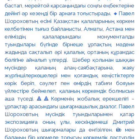
бастап, мерейтой қарсаңындағы соңғы еңбектеріне
дейінгі әр кезеңді бір арнаға тоғыстырады. 🔸Павел
Шороховтың есімі Қазақстан қалаларының көркем
келбетімен тығыз байланысты, Алматы, Астана мен
еліміздің қалаларындағы монументалды
туындылары бүгінде бірнеше ұрпақтың мәдени
жадында сақталып әрі қалалық ортаның құрамдас
бөлігіне айналып үлгерді. Шебер қолынан шыққан
мүсіндер қаланың алаң-саябақтарына, жаяу
жүргіншілеркөшелері мен қоғамдық кеңістіктерге
көрік беріп, сәулет пен өмірдің табиғи бояуын
үйлестіре бейнелеп, қаланың көркемдік болмысын
аша түседі. 🔺🔺Көрменің жобалық ерекшелігі –
ұрпақтар арасындағы шығармашылық диалог. Павел
Шороховтың мүсіндік туындыларымен қатар
экспозицияға оның ұлы, кескіндемеші Дмитрий
Шороховтың шығармалары да енгізілген. Әке мен
баланың бір көрмеде тоғысуы көркемдік дәстүрдің