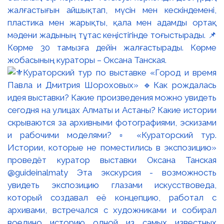
жалғастығын айшықтап, мүсін мен кескіндемені,
пластика мен жарықты, қала мен адамды ортақ
мәдени жадының тұтас кеңістігінде тоғыстырады. 📌
Көрме 30 тамызға дейін жалғастырады. Көрме
жобасының кураторы – Оксана Танская.