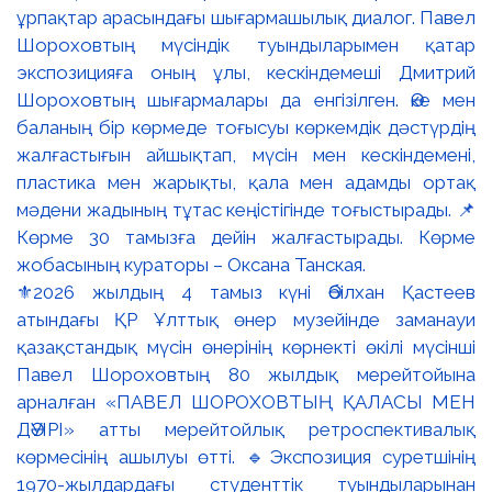
⚜️2026 жылдың 4 тамыз күні Әбілхан Қастеев
атындағы ҚР Ұлттық өнер музейінде заманауи
қазақстандық мүсін өнерінің көрнекті өкілі мүсінші
Павел Шороховтың 80 жылдық мерейтойына
арналған «ПАВЕЛ ШОРОХОВТЫҢ ҚАЛАСЫ МЕН
ДӘУІРІ» атты мерейтойлық ретроспективалық
көрмесінің ашылуы өтті. 🔹Экспозиция суретшінің
1970-жылдардағы студенттік туындыларынан