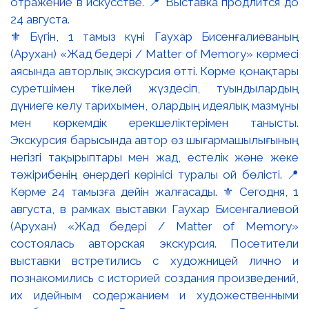
⚜️ Бүгін, 1 тамыз күні Гаухар Бисенғалиеваның
(Арухан) «Жад бедері / Matter of Memory» көрмесі
аясында авторлық экскурсия өтті. Көрме қонақтары
суретшімен тікелей жүздесіп, туындылардың
дүниеге келу тарихымен, олардың идеялық мазмұны
мен көркемдік ерекшеліктерімен танысты.
Экскурсия барысында автор өз шығармашылығының
негізгі тақырыптары мен жад, естелік және жеке
тәжірибенің өнердегі көрінісі туралы ой бөлісті. 📍
Көрме 24 тамызға дейін жалғасады. ⚜️ Сегодня, 1
августа, в рамках выставки Гаухар Бисенгалиевой
(Арухан) «Жад бедері / Matter of Memory»
состоялась авторская экскурсия. Посетители
выставки встретились с художницей лично и
познакомились с историей создания произведений,
их идейным содержанием и художественными