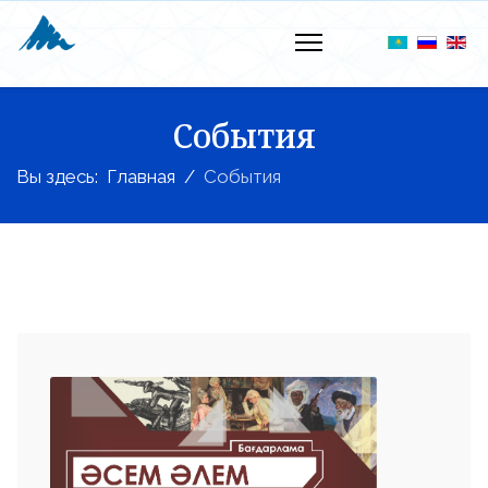
События
Вы здесь:
Главная
События