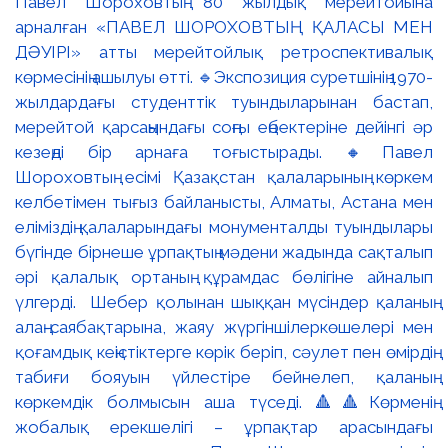
Павел Шороховтың 80 жылдық мерейтойына
арналған «ПАВЕЛ ШОРОХОВТЫҢ ҚАЛАСЫ МЕН
ДӘУІРІ» атты мерейтойлық ретроспективалық
көрмесінің ашылуы өтті. 🔹Экспозиция суретшінің 1970-
жылдардағы студенттік туындыларынан бастап,
мерейтой қарсаңындағы соңғы еңбектеріне дейінгі әр
кезеңді бір арнаға тоғыстырады. 🔸Павел
Шороховтың есімі Қазақстан қалаларының көркем
келбетімен тығыз байланысты, Алматы, Астана мен
еліміздің қалаларындағы монументалды туындылары
бүгінде бірнеше ұрпақтың мәдени жадында сақталып
әрі қалалық ортаның құрамдас бөлігіне айналып
үлгерді. Шебер қолынан шыққан мүсіндер қаланың
алаң-саябақтарына, жаяу жүргіншілеркөшелері мен
қоғамдық кеңістіктерге көрік беріп, сәулет пен өмірдің
табиғи бояуын үйлестіре бейнелеп, қаланың
көркемдік болмысын аша түседі. 🔺🔺Көрменің
жобалық ерекшелігі – ұрпақтар арасындағы