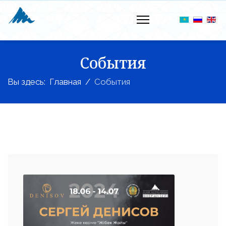
События
Вы здесь:
Главная
События