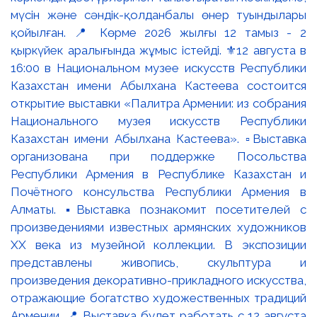
мүсін және сәндік-қолданбалы өнер туындылары
қойылған. 📍 Көрме 2026 жылғы 12 тамыз - 2
қыркүйек аралығында жұмыс істейді. ⚜️12 августа в
16:00 в Национальном музее искусств Республики
Казахстан имени Абылхана Кастеева состоится
открытие выставки «Палитра Армении: из собрания
Национального музея искусств Республики
Казахстан имени Абылхана Кастеева». ▫️Выставка
организована при поддержке Посольства
Республики Армения в Республике Казахстан и
Почётного консульства Республики Армения в
Алматы. ▪️Выставка познакомит посетителей с
произведениями известных армянских художников
XX века из музейной коллекции. В экспозиции
представлены живопись, скульптура и
произведения декоративно-прикладного искусства,
отражающие богатство художественных традиций
Армении. 📍 Выставка будет работать с 12 августа