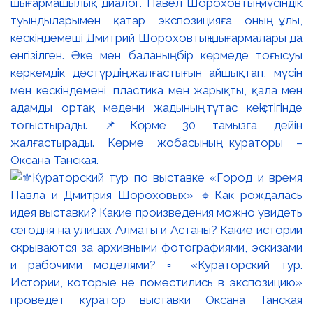
шығармашылық диалог. Павел Шороховтың мүсіндік
туындыларымен қатар экспозицияға оның ұлы,
кескіндемеші Дмитрий Шороховтың шығармалары да
енгізілген. Әке мен баланың бір көрмеде тоғысуы
көркемдік дәстүрдің жалғастығын айшықтап, мүсін
мен кескіндемені, пластика мен жарықты, қала мен
адамды ортақ мәдени жадының тұтас кеңістігінде
тоғыстырады. 📌Көрме 30 тамызға дейін
жалғастырады. Көрме жобасының кураторы –
Оксана Танская.