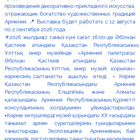
⚜️2026 жылдың 12 тамыз күні сағат 16:00-де Әбілхан
Қастеев атындағы Қазақстан Республикасының
Ұлттық өнер музейінде «Армения палитрасы:
Әбілхан Қастеев атындағы Қазақстан
Республикасының Ұлттық өнер музейі қорынан»
көрмесінің салтанатты ашылуы өтеді. ▫️Көрме
Қазақстан Республикасындағы Армения
Республикасының Елшілігінің және Алматы
қаласындағы Армения Республикасының Құрметті
консулдығының қолдауымен ұйымдастырылды.
▪️Көрме келушілерді музей қорындағы ХХ ғасырдағы
танымал армян суретшілерінің туындыларымен
таныстырады. Экспозицияға Арменияның бай
көркемдік дәстүрлерімен таныстыратын кескіндеме,