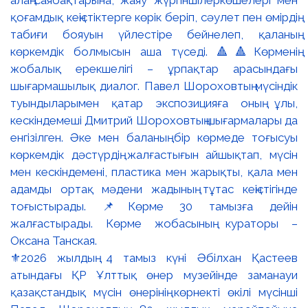
⚜️2026 жылдың 4 тамыз күні Әбілхан Қастеев
атындағы ҚР Ұлттық өнер музейінде заманауи
қазақстандық мүсін өнерінің көрнекті өкілі мүсінші