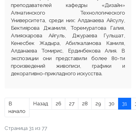
преподавателей кафедры «Дизайн»
Алматинского Технологического
Университета, среди них: Алданаева Айсулу,
Бектиярова Джамиля, Торемуратова Галия,
Алияскарова Айгуль, Джураева Гульшат,
Кенесбек Жадыра, Абилкаламова Камиля,
Алданаева Томирис, Ердинбекова Алия. В
экспозиции они представили более 80-ти
произведений живописи, графики и
декоративно-прикладного искусства.
В
Назад
26
27
28
29
30
31
начало
Страница 31 из 77