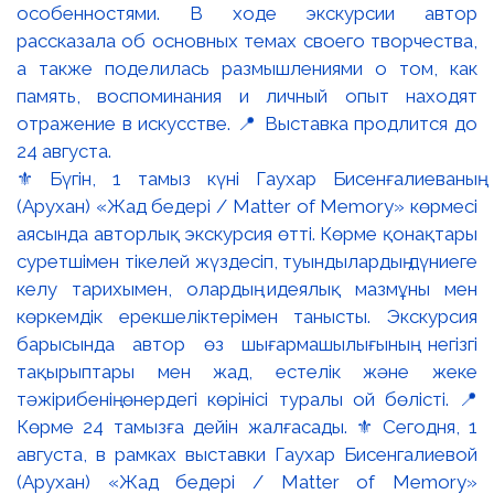
⚜️ Бүгін, 1 тамыз күні Гаухар Бисенғалиеваның
(Арухан) «Жад бедері / Matter of Memory» көрмесі
аясында авторлық экскурсия өтті. Көрме қонақтары
суретшімен тікелей жүздесіп, туындылардың дүниеге
келу тарихымен, олардың идеялық мазмұны мен
көркемдік ерекшеліктерімен танысты. Экскурсия
барысында автор өз шығармашылығының негізгі
тақырыптары мен жад, естелік және жеке
тәжірибенің өнердегі көрінісі туралы ой бөлісті. 📍
Көрме 24 тамызға дейін жалғасады. ⚜️ Сегодня, 1
августа, в рамках выставки Гаухар Бисенгалиевой
(Арухан) «Жад бедері / Matter of Memory»