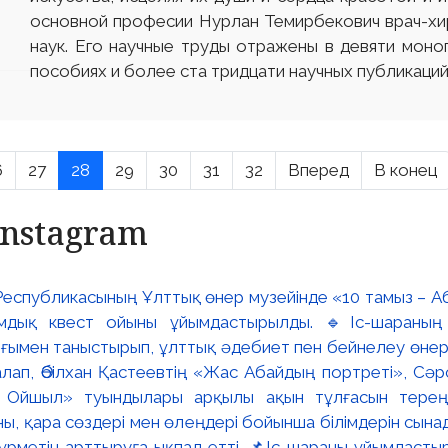
основной професии Нурлан Темирбекович врач-хи
наук. Его научные труды отражены в девяти моно
пособиях и более ста тридцати научных публикаций
6
27
28
29
30
31
32
Вперед
В конец
Instagram