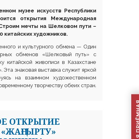
енном музее искусств Республики
тоится открытия
Международн
ая
Строим
мечты на
Шелковом пути –
20
китайских художников.
енного и культурного обмена — Один
турных обменов «Шелковый путь» с
у китайской живописи в Казахстане
 Эта знаковая выставка служит яркой
руясь на взаимном художественном
современному творчеству обеих стран.
ОЕ ОТКРЫТИЕ
«ЖАҢҒЫРТУ»