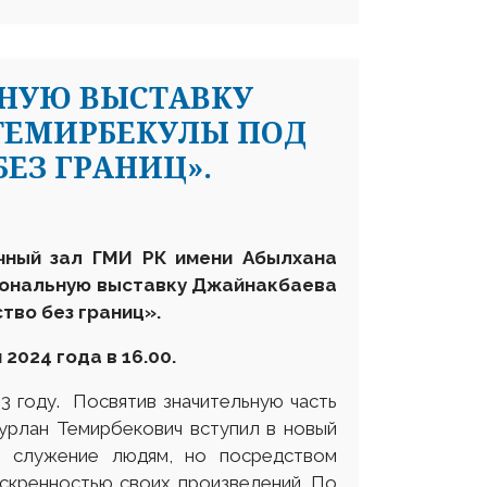
ЬНУЮ ВЫСТАВКУ
ТЕМИРБЕКУЛЫ ПОД
ЕЗ ГРАНИЦ».
чный зал ГМИ РК имени Абылхана
ональную выставку Джайнакбаева
тво без границ»
.
2024 года в 16.00.
3 году. Посвятив значительную часть
Нурлан Темирбекович вступил в новый
е служение людям, но посредством
искренностью своих произведений. По