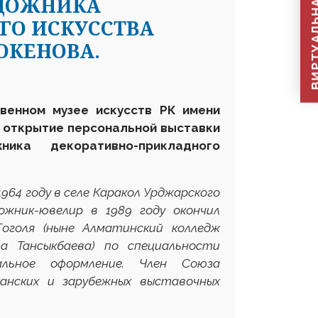
ВИРТУАЛЬНАЯ П
УДОЖНИКА
ГО ИСКУССТВА
ОКЕНОВА.
твенном музее искусств РК имени
 открытие персональной выставки
ика декоративно-прикладного
4 году в селе Каракол Урджарского
ожник-ювелир в 1989 году окончил
Гоголя (ныне Алматинский колледж
ла Тансыкбаева) по специальности
альное оформление. Член Союза
канских и зарубежных выставочных