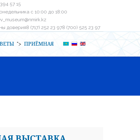
 394 57 15
онедельника с 10:00 до 18:00
ev_museum@nmirk.kz
 доверияㅤ8 (717) 252 23 97ㅤㅤ8 (700) 525 23 97
ВЕТЫ
ПРИЁМНАЯ
">
НАЯ ВЫСТАВКА