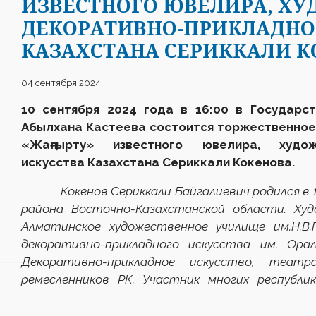
ИЗВЕСТНОГО ЮВЕЛИРА, Х
ДЕКОРАТИВНО-ПРИКЛАДНО
КАЗАХСТАНА СЕРИККАЛИ К
04 сентября 2024
10 сентября 2024 года в 16:00 в Государс
Абылхана Кастеева состоится торжественное
«Жаңғыр
т
у» известного ювелира, художн
искусства Казахстана Сериккали Кокенова.
Кокенов Сериккали Байгалиевич родился в 196
района Восточно-Казахстанской области. Худ
Алматинское художественное училище им.Н.В.
декоративно-прикладного искусства им. Ора
Декоративно-прикладное искусство, театр
ремесленников РК. Участник многих республи