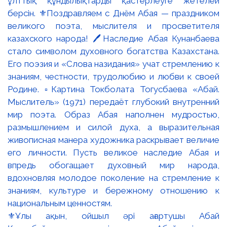
⚜️Ұлы ақын, ойшыл әрі ағартушы Абай