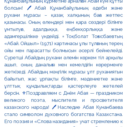
Құнанбайұлының құрметіне арналған Абай күні құтты
болсын! 🖊️Абай Құнанбайұлының әдеби және
рухани мұрасы – қазақ халқының баға жетпес
қазынасы. Оның өлеңдері мен қара сөздері білімге
ұмтылуға, адалдыққа, еңбекқорлыққа және
адамгершілікке үндейді. ▫️Тоқболат Тоғысбаевтың
«Абай. Ойшыл» (1971) картинасы ұлы тұлғаның терең
ойы мен парасатты болмысын әсерлі бейнелейді.
Суретші Абайдың рухани әлемін көркем тіл арқылы
ашып, оның даналығы мен кемелдігін көрерменге
жеткізеді. Абайдың мәңгілік мұрасы ұлт руханиятын
байытып, жас ұрпақты білімге, мәдениетке және
ұлттық құндылықтарды қастерлеуге жетелей
берсін. ⚜️Поздравляем с Днём Абая — праздником
великого поэта, мыслителя и просветителя
казахского народа! 🖊️Наследие Абая Кунанбаева
стало символом духовного богатства Казахстана.
Его поэзия и «Слова назидания» учат стремлению к