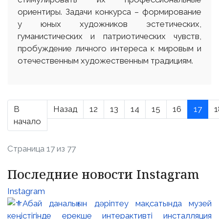
ориентиры. Задачи конкурса – формирование
у юных художников эстетических,
гуманистических и патриотических чувств,
пробуждение личного интереса к мировым и
отечественным художественным традициям.
В
Назад
12
13
14
15
16
17
1
начало
Страница 17 из 77
Последние новости Instagram
Instagram