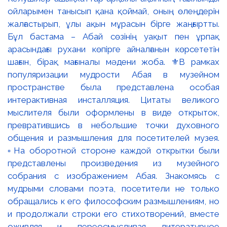
ойларымен танысып қана қоймай, оның өлеңдерін
жалғастырып, ұлы ақын мұрасын бірге жаңғыртты.
Бұл бастама – Абай сөзінің уақыт пен ұрпақ
арасындағы рухани көпірге айналғанын көрсететін
шағын, бірақ мағыналы мәдени жоба. ⚜️В рамках
популяризации мудрости Абая в музейном
пространстве была представлена особая
интерактивная инсталляция. Цитаты великого
мыслителя были оформлены в виде открыток,
превратившись в небольшие точки духовного
общения и размышления для посетителей музея.
▫️На оборотной стороне каждой открытки были
представлены произведения из музейного
собрания с изображением Абая. Знакомясь с
мудрыми словами поэта, посетители не только
обращались к его философским размышлениям, но
и продолжали строки его стихотворений, вместе
оживляя и переосмысливая литературное