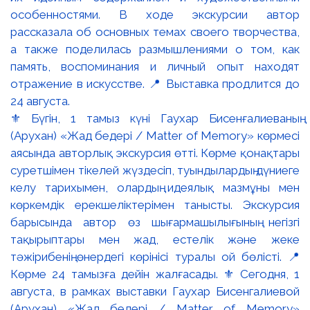
⚜️ Бүгін, 1 тамыз күні Гаухар Бисенғалиеваның
(Арухан) «Жад бедері / Matter of Memory» көрмесі
аясында авторлық экскурсия өтті. Көрме қонақтары
суретшімен тікелей жүздесіп, туындылардың дүниеге
келу тарихымен, олардың идеялық мазмұны мен
көркемдік ерекшеліктерімен танысты. Экскурсия
барысында автор өз шығармашылығының негізгі
тақырыптары мен жад, естелік және жеке
тәжірибенің өнердегі көрінісі туралы ой бөлісті. 📍
Көрме 24 тамызға дейін жалғасады. ⚜️ Сегодня, 1
августа, в рамках выставки Гаухар Бисенгалиевой
(Арухан) «Жад бедері / Matter of Memory»