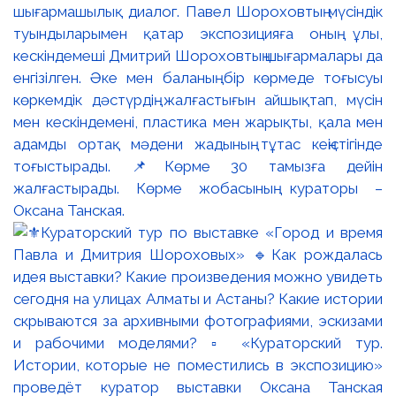
шығармашылық диалог. Павел Шороховтың мүсіндік
туындыларымен қатар экспозицияға оның ұлы,
кескіндемеші Дмитрий Шороховтың шығармалары да
енгізілген. Әке мен баланың бір көрмеде тоғысуы
көркемдік дәстүрдің жалғастығын айшықтап, мүсін
мен кескіндемені, пластика мен жарықты, қала мен
адамды ортақ мәдени жадының тұтас кеңістігінде
тоғыстырады. 📌Көрме 30 тамызға дейін
жалғастырады. Көрме жобасының кураторы –
Оксана Танская.