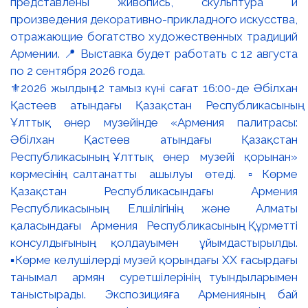
⚜️2026 жылдың 12 тамыз күні сағат 16:00-де Әбілхан
Қастеев атындағы Қазақстан Республикасының
Ұлттық өнер музейінде «Армения палитрасы:
Әбілхан Қастеев атындағы Қазақстан
Республикасының Ұлттық өнер музейі қорынан»
көрмесінің салтанатты ашылуы өтеді. ▫️Көрме
Қазақстан Республикасындағы Армения
Республикасының Елшілігінің және Алматы
қаласындағы Армения Республикасының Құрметті
консулдығының қолдауымен ұйымдастырылды.
▪️Көрме келушілерді музей қорындағы ХХ ғасырдағы
танымал армян суретшілерінің туындыларымен
таныстырады. Экспозицияға Арменияның бай