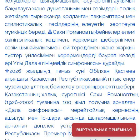
⚜️2026 жылдың 1 тамыз күні Әбілхан Қастеев
атындағы Қазақстан Республикасының Ұлттық өнер
музейінде ұлттық бейнелеу өнерінің көрнекті шебері,
Қазақстанның халық суретшісі Сахи Романовтың
(1926-2002) туғанына 100 жыл толуына арналған
«Дала симфониясы» мерейтойлық көрмесінің
ашылуы мен іс-шара аясында шығармашылығына
арналған дөңгелек үстел өтті. 🔹Қазақстан
ВИРТУАЛЬНАЯ ПРИЁМНАЯ
Республикасы Премьер-Министрінің орынбасары –