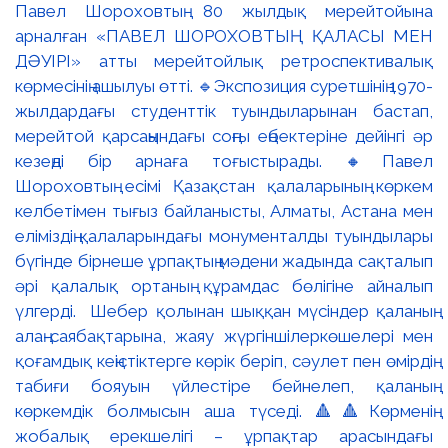
Павел Шороховтың 80 жылдық мерейтойына
арналған «ПАВЕЛ ШОРОХОВТЫҢ ҚАЛАСЫ МЕН
ДӘУІРІ» атты мерейтойлық ретроспективалық
көрмесінің ашылуы өтті. 🔹Экспозиция суретшінің 1970-
жылдардағы студенттік туындыларынан бастап,
мерейтой қарсаңындағы соңғы еңбектеріне дейінгі әр
кезеңді бір арнаға тоғыстырады. 🔸Павел
Шороховтың есімі Қазақстан қалаларының көркем
келбетімен тығыз байланысты, Алматы, Астана мен
еліміздің қалаларындағы монументалды туындылары
бүгінде бірнеше ұрпақтың мәдени жадында сақталып
әрі қалалық ортаның құрамдас бөлігіне айналып
үлгерді. Шебер қолынан шыққан мүсіндер қаланың
алаң-саябақтарына, жаяу жүргіншілеркөшелері мен
қоғамдық кеңістіктерге көрік беріп, сәулет пен өмірдің
табиғи бояуын үйлестіре бейнелеп, қаланың
көркемдік болмысын аша түседі. 🔺🔺Көрменің
жобалық ерекшелігі – ұрпақтар арасындағы