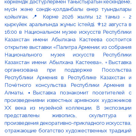
көркемдік дәстүрлерімен таныстыратын кескіндеме,
мүсін және сәндік-қолданбалы өнер туындылары
қойылған. 📍 Көрме 2026 жылғы 12 тамыз - 2
қыркүйек аралығында жұмыс істейді. ⚜️12 августа в
16:00 в Национальном музее искусств Республики
Казахстан имени Абылхана Кастеева состоится
открытие выставки «Палитра Армении: из собрания
Национального музея искусств Республики
Казахстан имени Абылхана Кастеева». ▫️Выставка
организована при поддержке Посольства
Республики Армения в Республике Казахстан и
Почётного консульства Республики Армения в
Алматы. ▪️Выставка познакомит посетителей с
произведениями известных армянских художников
XX века из музейной коллекции. В экспозиции
представлены живопись, скульптура и
произведения декоративно-прикладного искусства,
отражающие богатство художественных традиций