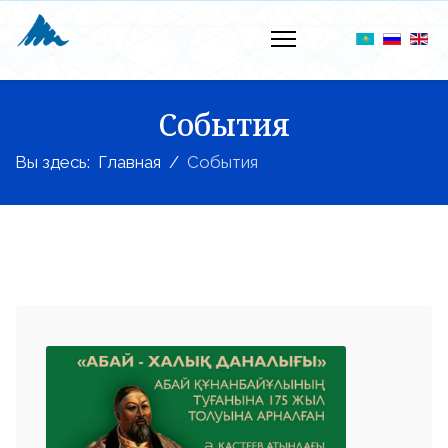
События
Вы здесь:
Главная
События