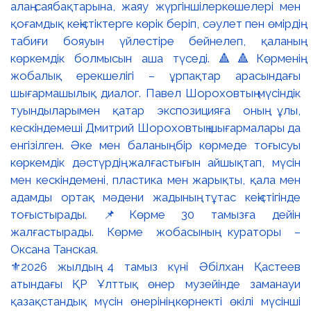
⚜️2026 жылдың 4 тамыз күні Әбілхан Қастеев
атындағы ҚР Ұлттық өнер музейінде заманауи
қазақстандық мүсін өнерінің көрнекті өкілі мүсінші