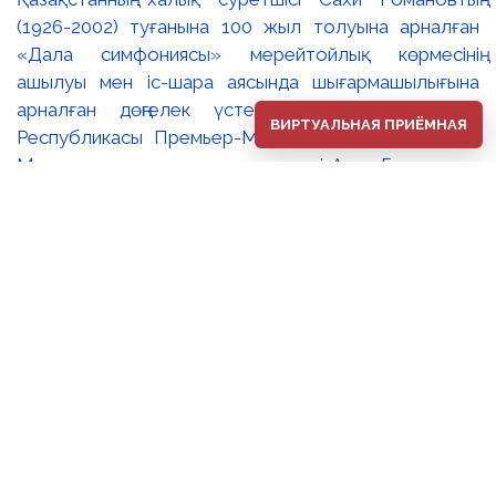
(1926-2002) туғанына 100 жыл толуына арналған
«Дала симфониясы» мерейтойлық көрмесінің
ашылуы мен іс-шара аясында шығармашылығына
арналған дөңгелек үстел өтті. 🔹Қазақстан
ВИРТУАЛЬНАЯ ПРИЁМНАЯ
Республикасы Премьер-Министрінің орынбасары –
Мәдениет және ақпарат министрі Аида Ғалымқызы
Балаева Сахи Романовтың туғанына 100 жыл
толуына арналған «Дала симфониясы»
мерейтойлық көрмесінің ашылуына орай құттықтау
хатын жолдады. Құттықтау хатында Сахи
Романовтың қазақ бейнелеу өнерінде ұлттық
кескіндеме мен графиканың дамуына зор үлес қосқан
дара суретші екенін атап өтті. Сонымен қатар
көрменің суретшінің бай шығармашылық мұрасын
жаңаша зерделеп, кейінгі ұрпаққа насихаттаудағы
маңызына тоқталып, көрменің табысты өтуіне
тілектестік білдірді. Құттықтау хатын музей