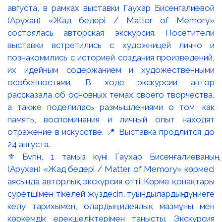
⚜️ Бүгін, 1 тамыз күні Гаухар Бисенғалиеваның
(Арухан) «Жад бедері / Matter of Memory» көрмесі
аясында авторлық экскурсия өтті. Көрме қонақтары
суретшімен тікелей жүздесіп, туындылардың дүниеге
келу тарихымен, олардың идеялық мазмұны мен
көркемдік ерекшеліктерімен танысты. Экскурсия