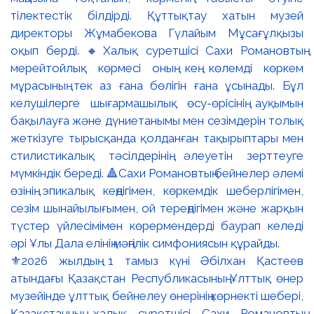
⚜️2026 жылдың 1 тамыз күні Әбілхан Қастеев
атындағы Қазақстан Республикасының Ұлттық өнер
музейінде ұлттық бейнелеу өнерінің көрнекті шебері,
Қазақстанның халық суретшісі Сахи Романовтың