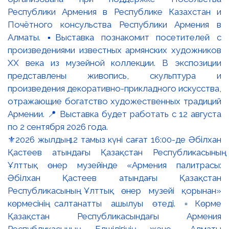
⚜️2026 жылдың 12 тамыз күні сағат 16:00-де Әбілхан
Қастеев атындағы Қазақстан Республикасының
Ұлттық өнер музейінде «Армения палитрасы:
Әбілхан Қастеев атындағы Қазақстан
Республикасының Ұлттық өнер музейі қорынан»
көрмесінің салтанатты ашылуы өтеді. ▫️Көрме
Қазақстан Республикасындағы Армения
Республикасының Елшілігінің және Алматы