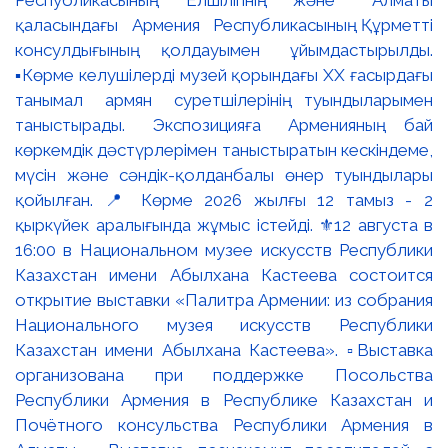
қаласындағы Армения Республикасының Құрметті
консулдығының қолдауымен ұйымдастырылды.
▪️Көрме келушілерді музей қорындағы ХХ ғасырдағы
танымал армян суретшілерінің туындыларымен
таныстырады. Экспозицияға Арменияның бай
көркемдік дәстүрлерімен таныстыратын кескіндеме,
мүсін және сәндік-қолданбалы өнер туындылары
қойылған. 📍 Көрме 2026 жылғы 12 тамыз - 2
қыркүйек аралығында жұмыс істейді. ⚜️12 августа в
16:00 в Национальном музее искусств Республики
Казахстан имени Абылхана Кастеева состоится
открытие выставки «Палитра Армении: из собрания
Национального музея искусств Республики
Казахстан имени Абылхана Кастеева». ▫️Выставка
организована при поддержке Посольства
Республики Армения в Республике Казахстан и
Почётного консульства Республики Армения в