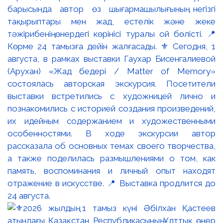
барысында автор өз шығармашылығының негізгі
тақырыптары мен жад, естелік және жеке
тәжірибенің өнердегі көрінісі туралы ой бөлісті. 📍
Көрме 24 тамызға дейін жалғасады. ⚜️ Сегодня, 1
августа, в рамках выставки Гаухар Бисенгалиевой
(Арухан) «Жад бедері / Matter of Memory»
состоялась авторская экскурсия. Посетители
выставки встретились с художницей лично и
познакомились с историей создания произведений,
их идейным содержанием и художественными
особенностями. В ходе экскурсии автор
рассказала об основных темах своего творчества,
а также поделилась размышлениями о том, как
память, воспоминания и личный опыт находят
отражение в искусстве. 📍 Выставка продлится до
24 августа.