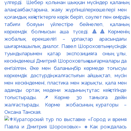
үлгерді. Шебер қолынан шыққан мүсіндер қаланың
алаң-саябақтарына, жаяу жүргіншілеркөшелері мен
қоғамдық кеңістіктерге көрік беріп, сәулет пен өмірдің
табиғи бояуын үйлестіре бейнелеп, қаланың
көркемдік болмысын аша түседі. 🔺🔺Көрменің
жобалық ерекшелігі – ұрпақтар арасындағы
шығармашылық диалог. Павел Шороховтың мүсіндік
туындыларымен қатар экспозицияға оның ұлы,
кескіндемеші Дмитрий Шороховтың шығармалары да
енгізілген. Әке мен баланың бір көрмеде тоғысуы
көркемдік дәстүрдің жалғастығын айшықтап, мүсін
мен кескіндемені, пластика мен жарықты, қала мен
адамды ортақ мәдени жадының тұтас кеңістігінде
тоғыстырады. 📌Көрме 30 тамызға дейін
жалғастырады. Көрме жобасының кураторы –
Оксана Танская.