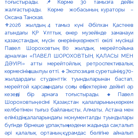
⚜️2026 жылдың 4 тамыз күні Әбілхан Қастеев
атындағы ҚР Ұлттық өнер музейінде заманауи
қазақстандық мүсін өнерінің көрнекті өкілі мүсінші
Павел Шороховтың 80 жылдық мерейтойына
арналған «ПАВЕЛ ШОРОХОВТЫҢ ҚАЛАСЫ МЕН
ДӘУІРІ» атты мерейтойлық ретроспективалық
көрмесінің ашылуы өтті. 🔹Экспозиция суретшінің 1970-
жылдардағы студенттік туындыларынан бастап,
мерейтой қарсаңындағы соңғы еңбектеріне дейінгі әр
кезеңді бір арнаға тоғыстырады. 🔸Павел
Шороховтың есімі Қазақстан қалаларының көркем
келбетімен тығыз байланысты, Алматы, Астана мен
еліміздің қалаларындағы монументалды туындылары
бүгінде бірнеше ұрпақтың мәдени жадында сақталып
әрі қалалық ортаның құрамдас бөлігіне айналып