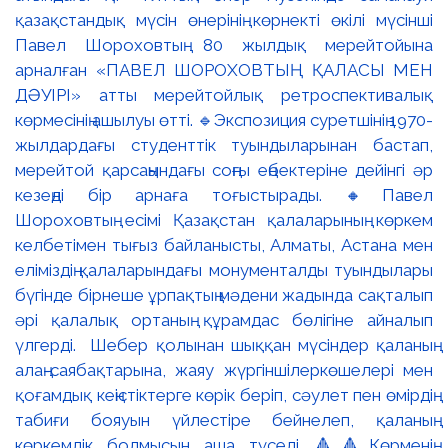
қазақстандық мүсін өнерінің көрнекті өкілі мүсінші
Павел Шороховтың 80 жылдық мерейтойына
арналған «ПАВЕЛ ШОРОХОВТЫҢ ҚАЛАСЫ МЕН
ДӘУІРІ» атты мерейтойлық ретроспективалық
көрмесінің ашылуы өтті. 🔹Экспозиция суретшінің 1970-
жылдардағы студенттік туындыларынан бастап,
мерейтой қарсаңындағы соңғы еңбектеріне дейінгі әр
кезеңді бір арнаға тоғыстырады. 🔸Павел
Шороховтың есімі Қазақстан қалаларының көркем
келбетімен тығыз байланысты, Алматы, Астана мен
еліміздің қалаларындағы монументалды туындылары
бүгінде бірнеше ұрпақтың мәдени жадында сақталып
әрі қалалық ортаның құрамдас бөлігіне айналып
үлгерді. Шебер қолынан шыққан мүсіндер қаланың
алаң-саябақтарына, жаяу жүргіншілеркөшелері мен
қоғамдық кеңістіктерге көрік беріп, сәулет пен өмірдің
табиғи бояуын үйлестіре бейнелеп, қаланың
көркемдік болмысын аша түседі. 🔺🔺Көрменің