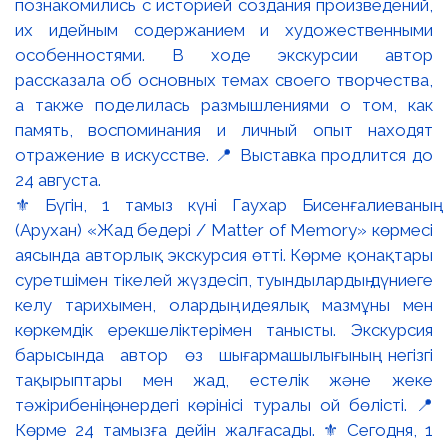
⚜️ Бүгін, 1 тамыз күні Гаухар Бисенғалиеваның
(Арухан) «Жад бедері / Matter of Memory» көрмесі
аясында авторлық экскурсия өтті. Көрме қонақтары
суретшімен тікелей жүздесіп, туындылардың дүниеге
келу тарихымен, олардың идеялық мазмұны мен
көркемдік ерекшеліктерімен танысты. Экскурсия
барысында автор өз шығармашылығының негізгі
тақырыптары мен жад, естелік және жеке
тәжірибенің өнердегі көрінісі туралы ой бөлісті. 📍
Көрме 24 тамызға дейін жалғасады. ⚜️ Сегодня, 1