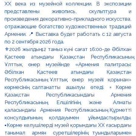
⚜️2026 жылдың 12 тамыз күні сағат 16:00-де Әбілхан
Қастеев атындағы Қазақстан Республикасының
Ұлттық өнер музейінде «Армения палитрасы:
Әбілхан Қастеев атындағы Қазақстан
Республикасының Ұлттық өнер музейі қорынан»
көрмесінің салтанатты ашылуы өтеді. ▫️Көрме
Қазақстан Республикасындағы Армения
Республикасының Елшілігінің және Алматы
қаласындағы Армения Республикасының Құрметті
консулдығының қолдауымен ұйымдастырылды.
▪️Көрме келушілерді музей қорындағы ХХ ғасырдағы
танымал армян суретшілерінің туындыларымен