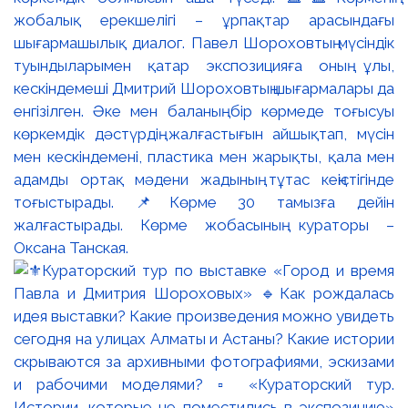
жобалық ерекшелігі – ұрпақтар арасындағы
шығармашылық диалог. Павел Шороховтың мүсіндік
туындыларымен қатар экспозицияға оның ұлы,
кескіндемеші Дмитрий Шороховтың шығармалары да
енгізілген. Әке мен баланың бір көрмеде тоғысуы
көркемдік дәстүрдің жалғастығын айшықтап, мүсін
мен кескіндемені, пластика мен жарықты, қала мен
адамды ортақ мәдени жадының тұтас кеңістігінде
тоғыстырады. 📌Көрме 30 тамызға дейін
жалғастырады. Көрме жобасының кураторы –
Оксана Танская.