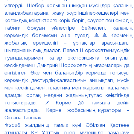
⚜️2026 жылдың 4 тамыз күні Әбілхан Қастеев
атындағы ҚР Ұлттық өнер музейінде заманауи