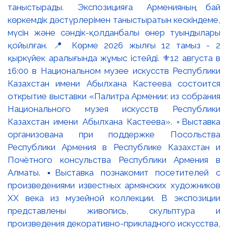
таныстырады. Экспозицияға Арменияның бай
көркемдік дәстүрлерімен таныстыратын кескіндеме,
мүсін және сәндік-қолданбалы өнер туындылары
қойылған. 📍 Көрме 2026 жылғы 12 тамыз - 2
қыркүйек аралығында жұмыс істейді. ⚜️12 августа в
16:00 в Национальном музее искусств Республики
Казахстан имени Абылхана Кастеева состоится
открытие выставки «Палитра Армении: из собрания
Национального музея искусств Республики
Казахстан имени Абылхана Кастеева». ▫️Выставка
организована при поддержке Посольства
Республики Армения в Республике Казахстан и
Почётного консульства Республики Армения в
Алматы. ▪️Выставка познакомит посетителей с
произведениями известных армянских художников
XX века из музейной коллекции. В экспозиции
представлены живопись, скульптура и
произведения декоративно-прикладного искусства,