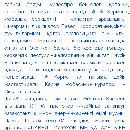
⚜️2026 жылдың 4 тамыз күні Әбілхан Қастеев
атындағы ҚР Ұлттық өнер музейінде заманауи
қазақстандық мүсін өнерінің көрнекті өкілі мүсінші
Павел Шороховтың 80 жылдық мерейтойына
арналған «ПАВЕЛ ШОРОХОВТЫҢ ҚАЛАСЫ МЕН