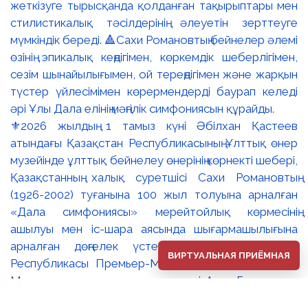
⚜️2026 жылдың 1 тамыз күні Әбілхан Қастеев
атындағы Қазақстан Республикасының Ұлттық өнер
музейінде ұлттық бейнелеу өнерінің көрнекті шебері,
Қазақстанның халық суретшісі Сахи Романовтың
(1926-2002) туғанына 100 жыл толуына арналған
«Дала симфониясы» мерейтойлық көрмесінің
ашылуы мен іс-шара аясында шығармашылығына
арналған дөңгелек үстел өтті. 🔹Қазақстан
ВИРТУАЛЬНАЯ ПРИЁМНАЯ
Республикасы Премьер-Министрінің орынбасары –
Мәдениет және ақпарат министрі Аида Ғалымқызы
Балаева Сахи Романовтың туғанына 100 жыл