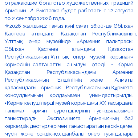
⚜️2026 жылдың 12 тамыз күні сағат 16:00-де Әбілхан
Қастеев атындағы Қазақстан Республикасының
Ұлттық өнер музейінде «Армения палитрасы:
Әбілхан Қастеев атындағы Қазақстан
Республикасының Ұлттық өнер музейі қорынан»
көрмесінің салтанатты ашылуы өтеді. ▫️Көрме
Қазақстан Республикасындағы Армения
Республикасының Елшілігінің және Алматы
қаласындағы Армения Республикасының Құрметті
консулдығының қолдауымен ұйымдастырылды.
▪️Көрме келушілерді музей қорындағы ХХ ғасырдағы
танымал армян суретшілерінің туындыларымен
таныстырады. Экспозицияға Арменияның бай
көркемдік дәстүрлерімен таныстыратын кескіндеме,
мүсін және сәндік-қолданбалы өнер туындылары