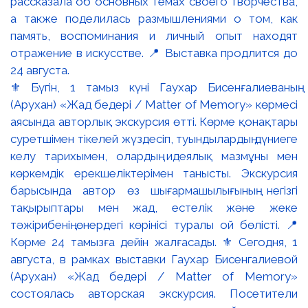
⚜️ Бүгін, 1 тамыз күні Гаухар Бисенғалиеваның
(Арухан) «Жад бедері / Matter of Memory» көрмесі
аясында авторлық экскурсия өтті. Көрме қонақтары
суретшімен тікелей жүздесіп, туындылардың дүниеге
келу тарихымен, олардың идеялық мазмұны мен
көркемдік ерекшеліктерімен танысты. Экскурсия
барысында автор өз шығармашылығының негізгі
тақырыптары мен жад, естелік және жеке
тәжірибенің өнердегі көрінісі туралы ой бөлісті. 📍
Көрме 24 тамызға дейін жалғасады. ⚜️ Сегодня, 1
августа, в рамках выставки Гаухар Бисенгалиевой
(Арухан) «Жад бедері / Matter of Memory»
состоялась авторская экскурсия. Посетители