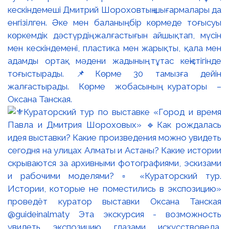
кескіндемеші Дмитрий Шороховтың шығармалары да
енгізілген. Әке мен баланың бір көрмеде тоғысуы
көркемдік дәстүрдің жалғастығын айшықтап, мүсін
мен кескіндемені, пластика мен жарықты, қала мен
адамды ортақ мәдени жадының тұтас кеңістігінде
тоғыстырады. 📌Көрме 30 тамызға дейін
жалғастырады. Көрме жобасының кураторы –
Оксана Танская.