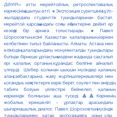
ДӘУІРІ» атты мерейтойлық ретроспективалық
көрмесінің ашылуы өтті. 🔹Экспозиция суретшінің 1970-
жылдардағы студенттік туындыларынан бастап,
мерейтой қарсаңындағы соңғы еңбектеріне дейінгі әр
кезеңді бір арнаға тоғыстырады. 🔸Павел
Шороховтың есімі Қазақстан қалаларының көркем
келбетімен тығыз байланысты, Алматы, Астана мен
еліміздің қалаларындағы монументалды туындылары
бүгінде бірнеше ұрпақтың мәдени жадында сақталып
әрі қалалық ортаның құрамдас бөлігіне айналып
үлгерді. Шебер қолынан шыққан мүсіндер қаланың
алаң-саябақтарына, жаяу жүргіншілеркөшелері мен
қоғамдық кеңістіктерге көрік беріп, сәулет пен өмірдің
табиғи бояуын үйлестіре бейнелеп, қаланың
көркемдік болмысын аша түседі. 🔺🔺Көрменің
жобалық ерекшелігі – ұрпақтар арасындағы
шығармашылық диалог. Павел Шороховтың мүсіндік
туындыларымен қатар экспозицияға оның ұлы,