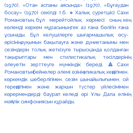
(1970), «Отан аспаны аясында» (1970), «Бұғаудан
босау» (1970) секілді т.б. 🔹Халық суретшісі Сахи
Романовтың бұл мерейтойлық көрмесі оның кең
көлемді көркем мұрасының тек аз ғана бөлігін ғана
ұсынады. Бұл келушілерге шығармашылық өсу-
өрісінің ауқымын бақылауға және дүниетанымы мен
сезімдерін толық жеткізуге тырысқанда қолданған
тақырыптары мен стилистикалық тәсілдерінің
әлеуетін зерттеуге мүмкіндік береді. 🔺Сахи
Романовтың бейнелер әлемі өзінің эпикалық кеңдігімен,
көркемдік шеберлігімен, сезім шынайылығымен, ой
тереңдігімен және жарқын түстер үйлесімімен
көрермендерді баурап келеді әрі Ұлы Дала елінің
мәңгілік симфониясын құрайды.