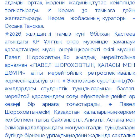
⚜️2026 жылдың 4 тамыз күні Әбілхан Қастеев
атындағы ҚР Ұлттық өнер музейінде заманауи
қазақстандық мүсін өнерінің көрнекті өкілі мүсінші
Павел Шороховтың 80 жылдық мерейтойына
арналған «ПАВЕЛ ШОРОХОВТЫҢ ҚАЛАСЫ МЕН
ДӘУІРІ» атты мерейтойлық ретроспективалық
көрмесінің ашылуы өтті. 🔹Экспозиция суретшінің 1970-
жылдардағы студенттік туындыларынан бастап,
мерейтой қарсаңындағы соңғы еңбектеріне дейінгі әр
кезеңді бір арнаға тоғыстырады. 🔸Павел
Шороховтың есімі Қазақстан қалаларының көркем
келбетімен тығыз байланысты, Алматы, Астана мен
еліміздің қалаларындағы монументалды туындылары
бүгінде бірнеше ұрпақтың мәдени жадында сақталып