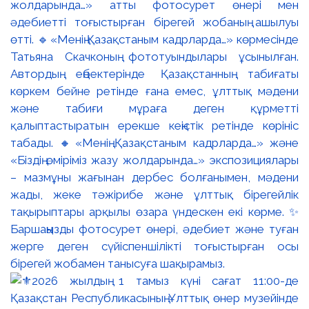
жолдарында…» атты фотосурет өнері мен
әдебиетті тоғыстырған бірегей жобаның ашылуы
өтті. 🔹«Менің Қазақстаным кадрларда…» көрмесінде
Татьяна Скачконың фототуындылары ұсынылған.
Автордың еңбектерінде Қазақстанның табиғаты
көркем бейне ретінде ғана емес, ұлттық мәдени
және табиғи мұраға деген құрметті
қалыптастыратын ерекше кеңістік ретінде көрініс
табады. 🔸«Менің Қазақстаным кадрларда…» және
«Біздің өміріміз жазу жолдарында…» экспозициялары
– мазмұны жағынан дербес болғанымен, мәдени
жады, жеке тәжірибе және ұлттық бірегейлік
тақырыптары арқылы өзара үндескен екі көрме. ✨
Баршаңызды фотосурет өнері, әдебиет және туған
жерге деген сүйіспеншілікті тоғыстырған осы
бірегей жобамен танысуға шақырамыз.