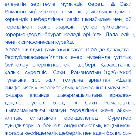
⚜️2026 жылдың 1 тамыз күні сағат 11:00-де Қазақстан
Республикасының Ұлттық өнер музейінде ұлттық
бейнелеу өнерінің көрнекті шебері, Қазақстанның
халық суретшісі Сахи Романовтың (1926-2002)
туғанына 100 жыл толуына арналған «Дала
симфониясы» мерейтойлық көрмесінің ашылуы мен
іс-шара аясында шығармашылығына арналған
дөңгелек үстел өтеді. 🔸Сахи Романовтың
шығармашылығы мазмұн тереңдігімен және айқын
ұлттық сипатымен ерекшеленеді. Суреткер
туындыларына бейнелі ойдың эпикалық кең тынысы,
жоғары кескіндемелік шеберлік пен адам болмысын