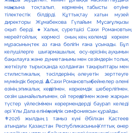
⚜️2026 жылдың 1 тамыз күні Әбілхан Қастеев
атындағы Қазақстан Республикасының Ұлттық өнер