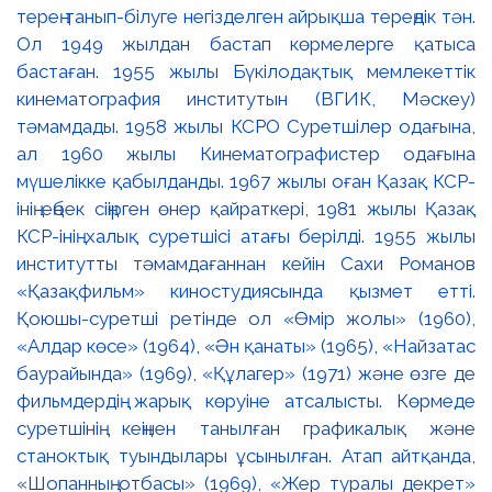
терең танып-білуге негізделген айрықша тереңдік тән.
Ол 1949 жылдан бастап көрмелерге қатыса
бастаған. 1955 жылы Бүкілодақтық мемлекеттік
кинематография институтын (ВГИК, Мәскеу)
тәмамдады. 1958 жылы КСРО Суретшілер одағына,
ал 1960 жылы Кинематографистер одағына
мүшелікке қабылданды. 1967 жылы оған Қазақ КСР-
інің еңбек сіңірген өнер қайраткері, 1981 жылы Қазақ
КСР-інің халық суретшісі атағы берілді. 1955 жылы
институтты тәмамдағаннан кейін Сахи Романов
«Қазақфильм» киностудиясында қызмет етті.
Қоюшы-суретші ретінде ол «Өмір жолы» (1960),
«Алдар көсе» (1964), «Ән қанаты» (1965), «Найзатас
баурайында» (1969), «Құлагер» (1971) және өзге де
фильмдердің жарық көруіне атсалысты. Көрмеде
суретшінің кеңінен танылған графикалық және
станоктық туындылары ұсынылған. Атап айтқанда,
«Шопанның отбасы» (1969), «Жер туралы декрет»