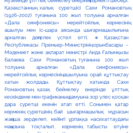
музейінде ұлттық бейнелеу өнерінің көрнекті шебері,
Қазақстанның халық суретшісі Сахи Романовтың
(1926-2002) туғанына 100 жыл толуына арналған
«Дала симфониясы» мерейтойлық көрмесінің
ашылуы мен іс-шара аясында шығармашылығына
арналған дөңгелек үстел өтті. 🔹Қазақстан
Республикасы Премьер-Министрінің орынбасары –
Мәдениет және ақпарат министрі Аида Ғалымқызы
Балаева Сахи Романовтың туғанына 100 жыл
толуына арналған «Дала симфониясы»
мерейтойлық көрмесінің ашылуына орай құттықтау
хатын жолдады. Құттықтау хатында Сахи
Романовтың қазақ бейнелеу өнерінде ұлттық
кескіндеме мен графиканың дамуына зор үлес қосқан
дара суретші екенін атап өтті. Сонымен қатар
көрменің суретшінің бай шығармашылық мұрасын
жаңаша зерделеп, кейінгі ұрпаққа насихаттаудағы
маңызына тоқталып, көрменің табысты өтуіне