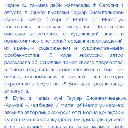
⚜️ Бүгін, 1 тамыз күні Гаухар Бисенғалиеваның
(Арухан) «Жад бедері / Matter of Memory» көрмесі
аясында авторлық экскурсия өтті. Көрме қонақтары
суретшімен тікелей жүздесіп, туындылардың дүниеге
келу тарихымен, олардың идеялық мазмұны мен