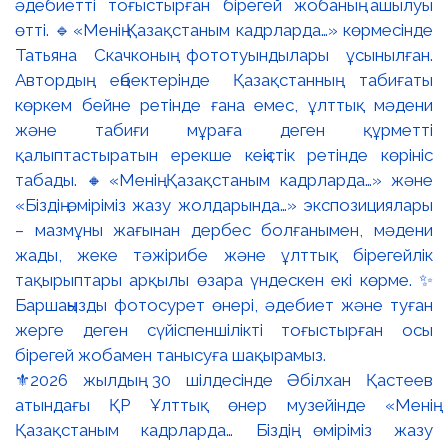
⚜️2026 жылдың 30 шілдесінде Әбілхан Қастеев
атындағы ҚР Ұлттық өнер музейінде «Менің
Қазақстаным кадрларда… Біздің өміріміз жазу