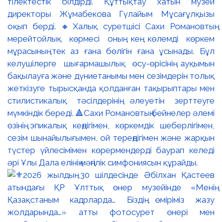
тілектестік білдірді. Құттықтау хатын музей
директоры Жұмабекова Гүлайым Мұсағұлқызы
оқып берді. 🔸Халық суретшісі Сахи Романовтың
мерейтойлық көрмесі оның кең көлемді көркем
мұрасының тек аз ғана бөлігін ғана ұсынады. Бұл
келушілерге шығармашылық өсу-өрісінің ауқымын
бақылауға және дүниетанымы мен сезімдерін толық
жеткізуге тырысқанда қолданған тақырыптары мен
стилистикалық тәсілдерінің әлеуетін зерттеуге
мүмкіндік береді. 🔺Сахи Романовтың бейнелер әлемі
өзінің эпикалық кеңдігімен, көркемдік шеберлігімен,
сезім шынайылығымен, ой тереңдігімен және жарқын
түстер үйлесімімен көрермендерді баурап келеді
әрі Ұлы Дала елінің мәңгілік симфониясын құрайды.