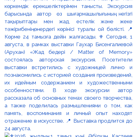
көркемдік ерекшеліктерімен танысты. Экскурсия
барысында автор өз шығармашылығының негізгі
тақырыптары мен жад, естелік және жеке
тәжірибенің өнердегі көрінісі туралы ой бөлісті. 📍
Көрме 24 тамызға дейін жалғасады. ⚜️ Сегодня, 1
августа, в рамках выставки Гаухар Бисенгалиевой
(Арухан) «Жад бедері / Matter of Memory»
состоялась авторская экскурсия. Посетители
выставки встретились с художницей лично и
познакомились с историей создания произведений,
их идейным содержанием и художественными
особенностями. В ходе экскурсии автор
рассказала об основных темах своего творчества,
а также поделилась размышлениями о том, как
память, воспоминания и личный опыт находят
отражение в искусстве. 📍 Выставка продлится до
24 августа.