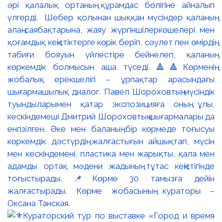
әрі қалалық ортаның құрамдас бөлігіне айналып
үлгерді. Шебер қолынан шыққан мүсіндер қаланың
алаң-саябақтарына, жаяу жүргіншілеркөшелері мен
қоғамдық кеңістіктерге көрік беріп, сәулет пен өмірдің
табиғи бояуын үйлестіре бейнелеп, қаланың
көркемдік болмысын аша түседі. 🔺🔺Көрменің
жобалық ерекшелігі – ұрпақтар арасындағы
шығармашылық диалог. Павел Шороховтың мүсіндік
туындыларымен қатар экспозицияға оның ұлы,
кескіндемеші Дмитрий Шороховтың шығармалары да
енгізілген. Әке мен баланың бір көрмеде тоғысуы
көркемдік дәстүрдің жалғастығын айшықтап, мүсін
мен кескіндемені, пластика мен жарықты, қала мен
адамды ортақ мәдени жадының тұтас кеңістігінде
тоғыстырады. 📌Көрме 30 тамызға дейін
жалғастырады. Көрме жобасының кураторы –
Оксана Танская.