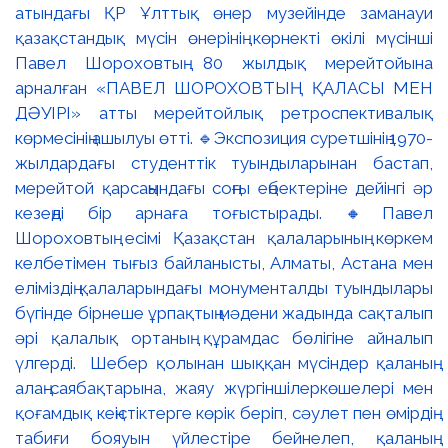
атындағы ҚР Ұлттық өнер музейінде заманауи
қазақстандық мүсін өнерінің көрнекті өкілі мүсінші
Павел Шороховтың 80 жылдық мерейтойына
арналған «ПАВЕЛ ШОРОХОВТЫҢ ҚАЛАСЫ МЕН
ДӘУІРІ» атты мерейтойлық ретроспективалық
көрмесінің ашылуы өтті. 🔹Экспозиция суретшінің 1970-
жылдардағы студенттік туындыларынан бастап,
мерейтой қарсаңындағы соңғы еңбектеріне дейінгі әр
кезеңді бір арнаға тоғыстырады. 🔸Павел
Шороховтың есімі Қазақстан қалаларының көркем
келбетімен тығыз байланысты, Алматы, Астана мен
еліміздің қалаларындағы монументалды туындылары
бүгінде бірнеше ұрпақтың мәдени жадында сақталып
әрі қалалық ортаның құрамдас бөлігіне айналып
үлгерді. Шебер қолынан шыққан мүсіндер қаланың
алаң-саябақтарына, жаяу жүргіншілеркөшелері мен
қоғамдық кеңістіктерге көрік беріп, сәулет пен өмірдің
табиғи бояуын үйлестіре бейнелеп, қаланың