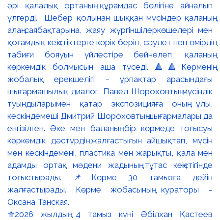
⚜️2026 жылдың 4 тамыз күні Әбілхан Қастеев