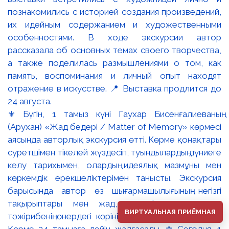
⚜️ Бүгін, 1 тамыз күні Гаухар Бисенғалиеваның
(Арухан) «Жад бедері / Matter of Memory» көрмесі
аясында авторлық экскурсия өтті. Көрме қонақтары
суретшімен тікелей жүздесіп, туындылардың дүниеге
келу тарихымен, олардың идеялық мазмұны мен
көркемдік ерекшеліктерімен танысты. Экскурсия
барысында автор өз шығармашылығының негізгі
тақырыптары мен жад, естелік және жеке
ВИРТУАЛЬНАЯ ПРИЁМНАЯ
тәжірибенің өнердегі көрінісі туралы ой бөлісті. 📍