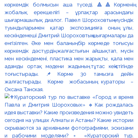
көркемдік болмысын аша түседі. 🔺🔺Көрменің
жобалық ерекшелігі – ұрпақтар арасындағы
шығармашылық диалог. Павел Шороховтың мүсіндік
туындыларымен қатар экспозицияға оның ұлы,
кескіндемеші Дмитрий Шороховтың шығармалары да
енгізілген. Әке мен баланың бір көрмеде тоғысуы
көркемдік дәстүрдің жалғастығын айшықтап, мүсін
мен кескіндемені, пластика мен жарықты, қала мен
адамды ортақ мәдени жадының тұтас кеңістігінде
тоғыстырады. 📌Көрме 30 тамызға дейін
жалғастырады. Көрме жобасының кураторы –
Оксана Танская.