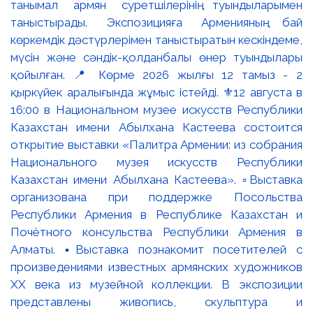
танымал армян суретшілерінің туындыларымен
таныстырады. Экспозицияға Арменияның бай
көркемдік дәстүрлерімен таныстыратын кескіндеме,
мүсін және сәндік-қолданбалы өнер туындылары
қойылған. 📍 Көрме 2026 жылғы 12 тамыз - 2
қыркүйек аралығында жұмыс істейді. ⚜️12 августа в
16:00 в Национальном музее искусств Республики
Казахстан имени Абылхана Кастеева состоится
открытие выставки «Палитра Армении: из собрания
Национального музея искусств Республики
Казахстан имени Абылхана Кастеева». ▫️Выставка
организована при поддержке Посольства
Республики Армения в Республике Казахстан и
Почётного консульства Республики Армения в
Алматы. ▪️Выставка познакомит посетителей с
произведениями известных армянских художников
XX века из музейной коллекции. В экспозиции
представлены живопись, скульптура и