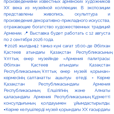
⚜️2026 жылдың 12 тамыз күні сағат 16:00-де Әбілхан
Қастеев атындағы Қазақстан Республикасының
Ұлттық өнер музейінде «Армения палитрасы:
Әбілхан Қастеев атындағы Қазақстан
Республикасының Ұлттық өнер музейі қорынан»
көрмесінің салтанатты ашылуы өтеді. ▫️Көрме
Қазақстан Республикасындағы Армения
Республикасының Елшілігінің және Алматы
қаласындағы Армения Республикасының Құрметті
консулдығының қолдауымен ұйымдастырылды.
▪️Көрме келушілерді музей қорындағы ХХ ғасырдағы