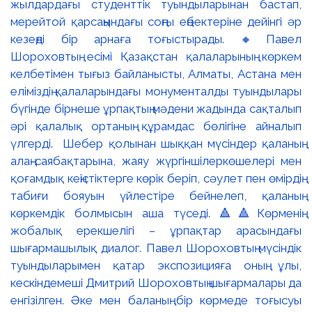
жылдардағы студенттік туындыларынан бастап,
мерейтой қарсаңындағы соңғы еңбектеріне дейінгі әр
кезеңді бір арнаға тоғыстырады. 🔸Павел
Шороховтың есімі Қазақстан қалаларының көркем
келбетімен тығыз байланысты, Алматы, Астана мен
еліміздің қалаларындағы монументалды туындылары
бүгінде бірнеше ұрпақтың мәдени жадында сақталып
әрі қалалық ортаның құрамдас бөлігіне айналып
үлгерді. Шебер қолынан шыққан мүсіндер қаланың
алаң-саябақтарына, жаяу жүргіншілеркөшелері мен
қоғамдық кеңістіктерге көрік беріп, сәулет пен өмірдің
табиғи бояуын үйлестіре бейнелеп, қаланың
көркемдік болмысын аша түседі. 🔺🔺Көрменің
жобалық ерекшелігі – ұрпақтар арасындағы
шығармашылық диалог. Павел Шороховтың мүсіндік
туындыларымен қатар экспозицияға оның ұлы,
кескіндемеші Дмитрий Шороховтың шығармалары да
енгізілген. Әке мен баланың бір көрмеде тоғысуы