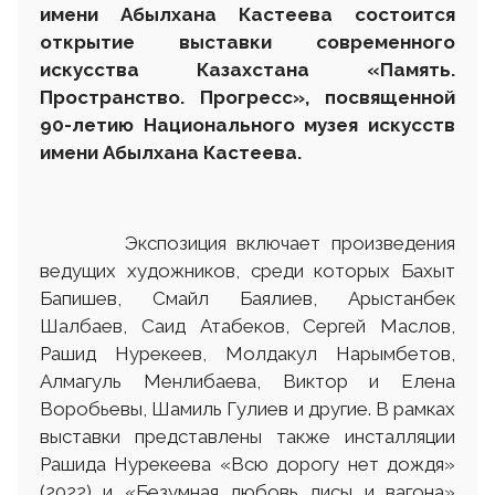
имени Абылхана Кастеева состоится
открытие выставки современного
искусства Казахстана «Память.
Пространство. Прогресс»
,
посвященной
90-летию Национального музея искусств
имени Абылхана Кастеева.
Экспозиция включает произведения
ведущих художников, среди которых Бахыт
Бапишев, Смайл Баялиев, Арыстанбек
Шалбаев, Саид Атабеков, Сергей Маслов,
Рашид Нурекеев, Молдакул Нарымбетов,
Алмагуль Менлибаева, Виктор и Елена
Воробьевы, Шамиль Гулиев и другие. В рамках
выставки представлены также инсталляции
Рашида Нурекеева «Всю дорогу нет дождя»
(2022) и «Безумная любовь лисы и вагона»