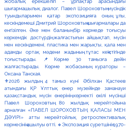
⚜️2026 жылдың 4 тамыз күні Әбілхан Қастеев
атындағы ҚР Ұлттық өнер музейінде заманауи
қазақстандық мүсін өнерінің көрнекті өкілі мүсінші
Павел Шороховтың 80 жылдық мерейтойына
арналған «ПАВЕЛ ШОРОХОВТЫҢ ҚАЛАСЫ МЕН
ДӘУІРІ» атты мерейтойлық ретроспективалық
көрмесінің ашылуы өтті. 🔹Экспозиция суретшінің 1970-