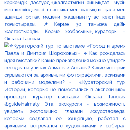
көркемдік дәстүрдің жалғастығын айшықтап, мүсін
мен кескіндемені, пластика мен жарықты, қала мен
адамды ортақ мәдени жадының тұтас кеңістігінде
тоғыстырады. 📌Көрме 30 тамызға дейін
жалғастырады. Көрме жобасының кураторы –
Оксана Танская.