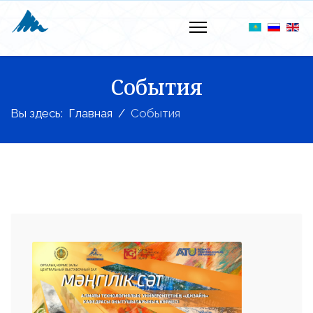
События
Вы здесь:
Главная
События