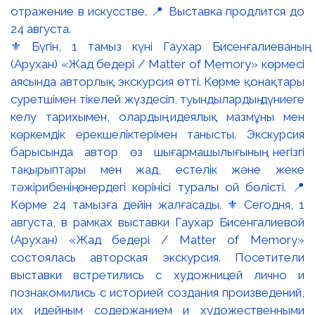
⚜️ Бүгін, 1 тамыз күні Гаухар Бисенғалиеваның
(Арухан) «Жад бедері / Matter of Memory» көрмесі
аясында авторлық экскурсия өтті. Көрме қонақтары
суретшімен тікелей жүздесіп, туындылардың дүниеге
келу тарихымен, олардың идеялық мазмұны мен
көркемдік ерекшеліктерімен танысты. Экскурсия
барысында автор өз шығармашылығының негізгі
тақырыптары мен жад, естелік және жеке
тәжірибенің өнердегі көрінісі туралы ой бөлісті. 📍
Көрме 24 тамызға дейін жалғасады. ⚜️ Сегодня, 1
августа, в рамках выставки Гаухар Бисенгалиевой
(Арухан) «Жад бедері / Matter of Memory»
состоялась авторская экскурсия. Посетители
выставки встретились с художницей лично и
познакомились с историей создания произведений,
их идейным содержанием и художественными