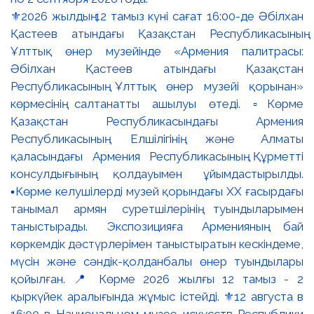
⚜️2026 жылдың 12 тамыз күні сағат 16:00-де Әбілхан
Қастеев атындағы Қазақстан Республикасының
Ұлттық өнер музейінде «Армения палитрасы:
Әбілхан Қастеев атындағы Қазақстан
Республикасының Ұлттық өнер музейі қорынан»
көрмесінің салтанатты ашылуы өтеді. ▫️Көрме
Қазақстан Республикасындағы Армения
Республикасының Елшілігінің және Алматы
қаласындағы Армения Республикасының Құрметті
консулдығының қолдауымен ұйымдастырылды.
▪️Көрме келушілерді музей қорындағы ХХ ғасырдағы
танымал армян суретшілерінің туындыларымен
таныстырады. Экспозицияға Арменияның бай
көркемдік дәстүрлерімен таныстыратын кескіндеме,
мүсін және сәндік-қолданбалы өнер туындылары
қойылған. 📍 Көрме 2026 жылғы 12 тамыз - 2
қыркүйек аралығында жұмыс істейді. ⚜️12 августа в
16:00 в Национальном музее искусств Республики