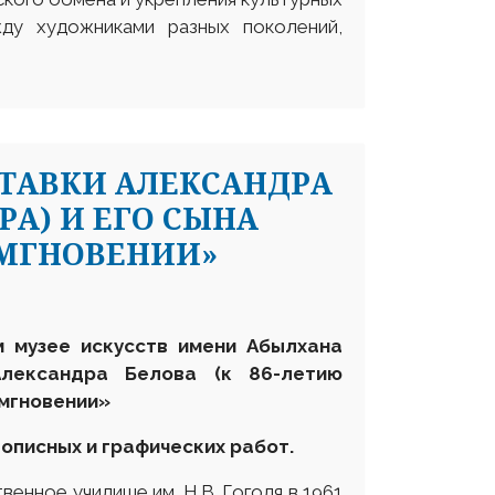
ду художниками разных поколений,
ТАВКИ АЛЕКСАНДРА
РА) И ЕГО СЫНА
 МГНОВЕНИИ»
м музее искусств имени Абылхана
Александра Белова (к 86-летию
 мгновении»
описных и графических работ.
ное училище им. Н.В. Гоголя в 1961