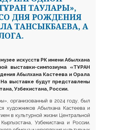
ҰРАН ТАУЛАРЫ»,
СО ДНЯ РОЖДЕНИЯ
ЛА ТАНСЫКБАЕВА, А
ЛОГА.
м музее искусств РК имени Абылхана
ой выставки-симпозиума «ТҰРАН
ждения Абылхана Кастеева и Орала
. На выставке будут представлены
ана, Узбекистана, России.
», организованный в 2024 году, был
ся художников Абылхана Кастеева и
тием в культурной жизни Центральной
Кыргызстана, Узбекистана и России.
кого обмена и укрепления культурных