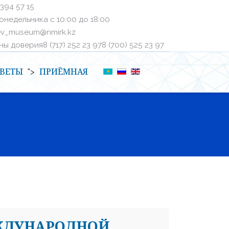
 394 57 15
онедельника с 10:00 до 18:00
ev_museum@nmirk.kz
 доверияㅤ8 (717) 252 23 97ㅤㅤ8 (700) 525 23 97
ВЕТЫ
ПРИЁМНАЯ
">
ЖДУНАРОДНОЙ