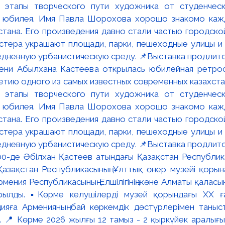
мени Абылхана Кастеева открылась юбилейная ретр
ю одного из самых известных современных казахста
 этапы творческого пути художника от студенческ
и юбилея. Имя Павла Шорохова хорошо знакомо кажд
стана. Его произведения давно стали частью городско
астера украшают площади, парки, пешеходные улицы и
едневную урбанистическую среду. 📌Выставка продлится