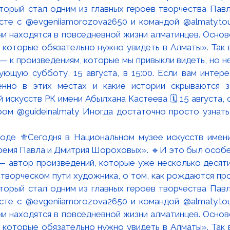
роде ⚜️Сегодня в Национальном музее искусств имен
время Павла и Дмитрия Шороховых». 🔹И это был особен
 автор произведений, которые уже несколько десяти
 творческом пути художника, о том, как рождаются про
оторый стал одним из главных героев творчества Па
есте с @evgeniiamorozova2650 и командой @almaty.tou
ни находятся в повседневной жизни алматинцев. Осно
 которые обязательно нужно увидеть в Алматы». Так 