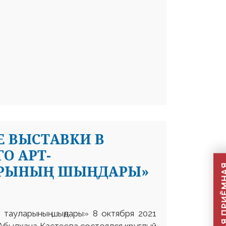
Е ВЫСТАВКИ В
О АРТ-
АРЫНЫҢ ШЫҢДАРЫ»
 тауларының шыңдары» 8 октября 2021