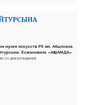
АЙТУРСЫНА
ом музее искусств РК им. Абылхана
йтурсына Есжановича
«АҚШАМДА
»
.
ию со дня рождения.