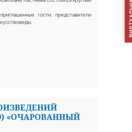
ВИРТУАЛЬНАЯ П
Абылхана Кастеева состоялся круглый
 приглашенные гости, представители
скусствоведы.
ОИЗВЕДЕНИЙ
69) «ОЧАРОВАННЫЙ