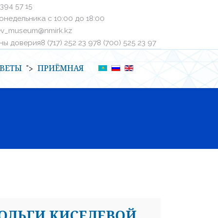
 394 57 15
онедельника с 10:00 до 18:00
ev_museum@nmirk.kz
 доверияㅤ8 (717) 252 23 97ㅤㅤ8 (700) 525 23 97
ВЕТЫ
ПРИЁМНАЯ
">
ОЛЬГИ КИСЕЛЕВОЙ