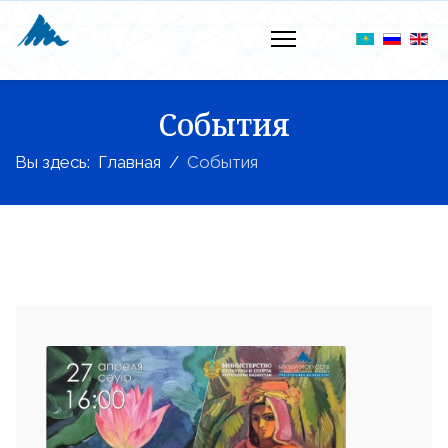
События
Вы здесь:
Главная
События