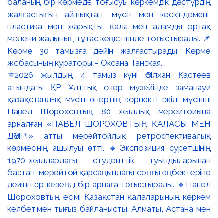
⚜️2026 жылдың 4 тамыз күні Әбілхан Қастеев
атындағы ҚР Ұлттық өнер музейінде заманауи
қазақстандық мүсін өнерінің көрнекті өкілі мүсінші
Павел Шороховтың 80 жылдық мерейтойына
арналған «ПАВЕЛ ШОРОХОВТЫҢ ҚАЛАСЫ МЕН
ДӘУІРІ» атты мерейтойлық ретроспективалық
көрмесінің ашылуы өтті. 🔹Экспозиция суретшінің
1970-жылдардағы студенттік туындыларынан
бастап, мерейтой қарсаңындағы соңғы еңбектеріне
дейінгі әр кезеңді бір арнаға тоғыстырады. 🔸Павел
Шороховтың есімі Қазақстан қалаларының көркем
келбетімен тығыз байланысты, Алматы, Астана мен