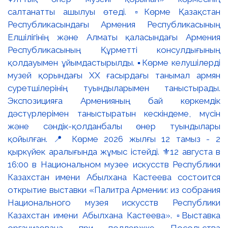
салтанатты ашылуы өтеді. ▫️Көрме Қазақстан
Республикасындағы Армения Республикасының
Елшілігінің және Алматы қаласындағы Армения
Республикасының Құрметті консулдығының
қолдауымен ұйымдастырылды. ▪️Көрме келушілерді
музей қорындағы ХХ ғасырдағы танымал армян
суретшілерінің туындыларымен таныстырады.
Экспозицияға Арменияның бай көркемдік
дәстүрлерімен таныстыратын кескіндеме, мүсін
және сәндік-қолданбалы өнер туындылары
қойылған. 📍 Көрме 2026 жылғы 12 тамыз - 2
қыркүйек аралығында жұмыс істейді. ⚜️12 августа в
16:00 в Национальном музее искусств Республики
Казахстан имени Абылхана Кастеева состоится
открытие выставки «Палитра Армении: из собрания
Национального музея искусств Республики
Казахстан имени Абылхана Кастеева». ▫️Выставка