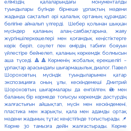
еліміздің қалаларындағы монументалды
туындылары бүгінде бірнеше ұрпақтың мәдени
жадында сақталып әрі қалалық ортаның құрамдас
бөлігіне айналып үлгерді. Шебер қолынан шыққан
мүсіндер қаланың алаң-саябақтарына, жаяу
жүргіншілеркөшелері мен қоғамдық кеңістіктерге
көрік беріп, сәулет пен өмірдің табиғи бояуын
үйлестіре бейнелеп, қаланың көркемдік болмысын
аша түседі. 🔺🔺Көрменің жобалық ерекшелігі –
ұрпақтар арасындағы шығармашылық диалог. Павел
Шороховтың мүсіндік туындыларымен қатар
экспозицияға оның ұлы, кескіндемеші Дмитрий
Шороховтың шығармалары да енгізілген. Әке мен
баланың бір көрмеде тоғысуы көркемдік дәстүрдің
жалғастығын айшықтап, мүсін мен кескіндемені,
пластика мен жарықты, қала мен адамды ортақ
мәдени жадының тұтас кеңістігінде тоғыстырады. 📌
Көрме 30 тамызға дейін жалғастырады. Көрме