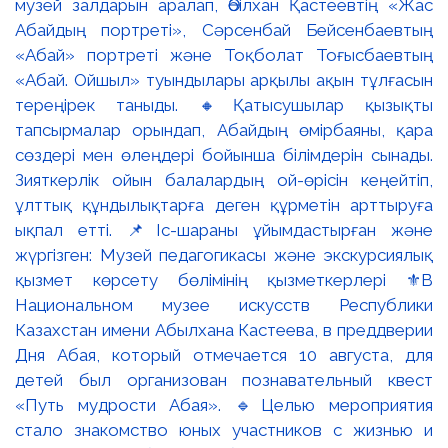
музей залдарын аралап, Әбілхан Қастеевтің «Жас
Абайдың портреті», Сәрсенбай Бейсенбаевтың
«Абай» портреті және Тоқболат Тоғысбаевтың
«Абай. Ойшыл» туындылары арқылы ақын тұлғасын
тереңірек таныды. 🔸Қатысушылар қызықты
тапсырмалар орындап, Абайдың өмірбаяны, қара
сөздері мен өлеңдері бойынша білімдерін сынады.
Зияткерлік ойын балалардың ой-өрісін кеңейтіп,
ұлттық құндылықтарға деген құрметін арттыруға
ықпал етті. 📌Іс-шараны ұйымдастырған және
жүргізген: Музей педагогикасы және экскурсиялық
қызмет көрсету бөлімінің қызметкерлері ⚜️В
Национальном музее искусств Республики
Казахстан имени Абылхана Кастеева, в преддверии
Дня Абая, который отмечается 10 августа, для
детей был организован познавательный квест
«Путь мудрости Абая». 🔹Целью мероприятия
стало знакомство юных участников с жизнью и