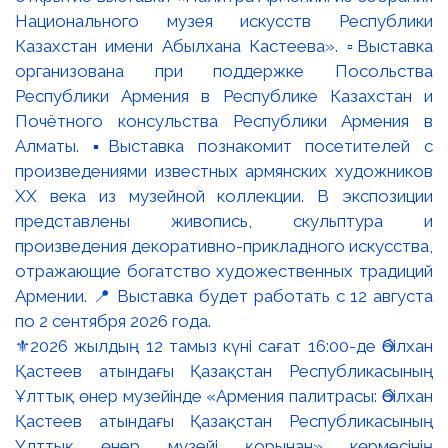
⚜️2026 жылдың 12 тамыз күні сағат 16:00-де Әбілхан
Қастеев атындағы Қазақстан Республикасының
Ұлттық өнер музейінде «Армения палитрасы: Әбілхан
Қастеев атындағы Қазақстан Республикасының
Ұлттық өнер музейі қорынан» көрмесінің