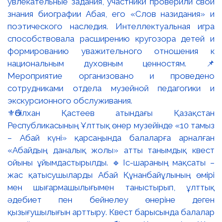
⚜️Әбілхан Қастеев атындағы Қазақстан
Республикасының Ұлттық өнер музейінде «10 тамыз
– Абай күні» қарсаңында балаларға арналған
«Абайдың даналық жолы» атты танымдық квест
ойыны ұйымдастырылды. 🔹Іс-шараның мақсаты –
жас қатысушыларды Абай Құнанбайұлының өмірі
мен шығармашылығымен таныстырып, ұлттық
әдебиет пен бейнелеу өнеріне деген
қызығушылығын арттыру. Квест барысында балалар