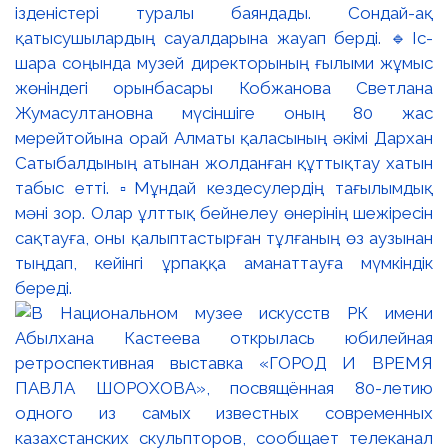
ізденістері туралы баяндады. Сондай-ақ
қатысушылардың сауалдарына жауап берді. 🔹Іс-
шара соңында музей директорының ғылыми жұмыс
жөніндегі орынбасары Кобжанова Светлана
Жумасултановна мүсіншіге оның 80 жас
мерейтойына орай Алматы қаласының әкімі Дархан
Сатыбалдының атынан жолданған құттықтау хатын
табыс етті. ▫️Мұндай кездесулердің тағылымдық
мәні зор. Олар ұлттық бейнелеу өнерінің шежіресін
сақтауға, оны қалыптастырған тұлғаның өз аузынан
тыңдап, кейінгі ұрпаққа аманаттауға мүмкіндік
береді.