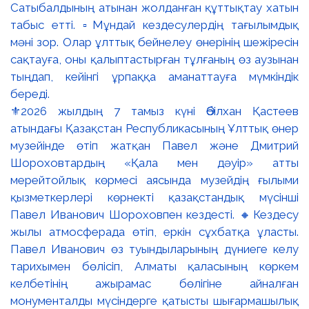
⚜️2026 жылдың 7 тамыз күні Әбілхан Қастеев
атындағы Қазақстан Республикасының Ұлттық өнер
музейінде өтіп жатқан Павел және Дмитрий
Шороховтардың «Қала мен дәуір» атты
мерейтойлық көрмесі аясында музейдің ғылыми
қызметкерлері көрнекті қазақстандық мүсінші
Павел Иванович Шороховпен кездесті. 🔸Кездесу
жылы атмосферада өтіп, еркін сұхбатқа ұласты.
Павел Иванович өз туындыларының дүниеге келу
тарихымен бөлісіп, Алматы қаласының көркем
келбетінің ажырамас бөлігіне айналған
монументалды мүсіндерге қатысты шығармашылық