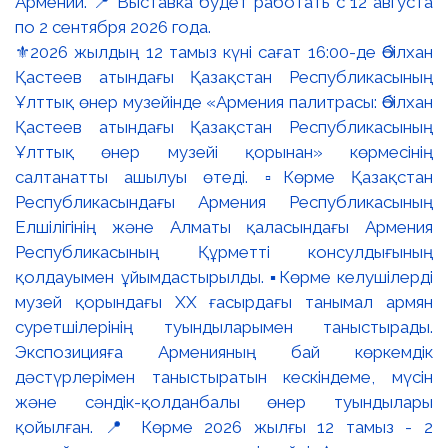
⚜️2026 жылдың 12 тамыз күні сағат 16:00-де Әбілхан
Қастеев атындағы Қазақстан Республикасының
Ұлттық өнер музейінде «Армения палитрасы: Әбілхан
Қастеев атындағы Қазақстан Республикасының
Ұлттық өнер музейі қорынан» көрмесінің
салтанатты ашылуы өтеді. ▫️Көрме Қазақстан
Республикасындағы Армения Республикасының
Елшілігінің және Алматы қаласындағы Армения
Республикасының Құрметті консулдығының
қолдауымен ұйымдастырылды. ▪️Көрме келушілерді
музей қорындағы ХХ ғасырдағы танымал армян
суретшілерінің туындыларымен таныстырады.
Экспозицияға Арменияның бай көркемдік
дәстүрлерімен таныстыратын кескіндеме, мүсін
және сәндік-қолданбалы өнер туындылары
қойылған. 📍 Көрме 2026 жылғы 12 тамыз - 2