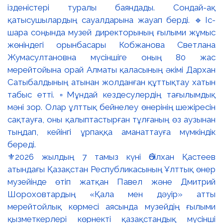
⚜️2026 жылдың 7 тамыз күні Әбілхан Қастеев
атындағы Қазақстан Республикасының Ұлттық өнер
музейінде өтіп жатқан Павел және Дмитрий
Шороховтардың «Қала мен дәуір» атты
мерейтойлық көрмесі аясында музейдің ғылыми
қызметкерлері көрнекті қазақстандық мүсінші