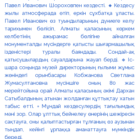
Павел Иванович Шороховпен кездесті. 🔸Кездесу
жылы атмосферада өтіп, еркін сұхбатқа ұласты.
Павел Иванович өз туындыларының дүниеге келу
тарихымен бөлісіп, Алматы қаласының көркем
келбетінің ажырамас бөлігіне айналған
монументалды мүсіндерге қатысты шығармашылық
ізденістері туралы баяндады. Сондай-ақ
қатысушылардың сауалдарына жауап берді. 🔹Іс-
шара соңында музей директорының ғылыми жұмыс
жөніндегі орынбасары Кобжанова Светлана
Жумасултановна мүсіншіге оның 80 жас
мерейтойына орай Алматы қаласының әкімі Дархан
Сатыбалдының атынан жолданған құттықтау хатын
табыс етті. ▫️Мұндай кездесулердің тағылымдық
мәні зор. Олар ұлттық бейнелеу өнерінің шежіресін
сақтауға, оны қалыптастырған тұлғаның өз аузынан
тыңдап, кейінгі ұрпаққа аманаттауға мүмкіндік
береді.