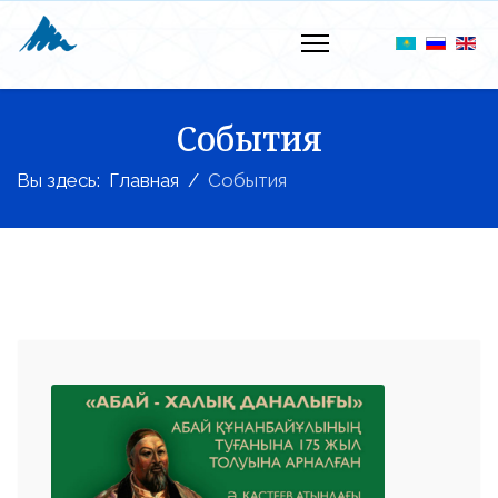
События
Вы здесь:
Главная
События