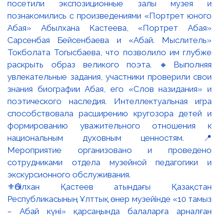
⚜️Әбілхан Қастеев атындағы Қазақстан
Республикасының Ұлттық өнер музейінде «10 тамыз
– Абай күні» қарсаңында балаларға арналған