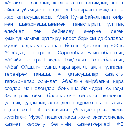
«Абайдың даналық жолы» атты танымдық квест
ойыны ұйымдастырылды. 🔹Іс-шараның мақсаты –
жас қатысушыларды Абай Құнанбайұлының өмірі
мен шығармашылығымен таныстырып, ұлттық
әдебиет пен бейнелеу өнеріне деген
қызығушылығын арттыру. Квест барысында балалар
музей залдарын аралап, Әбілхан Қастеевтің «Жас
Абайдың портреті», Сәрсенбай Бейсенбаевтың
«Абай» портреті және Тоқболат Тоғысбаевтың
«Абай. Ойшыл» туындылары арқылы ақын тұлғасын
тереңірек таныды. 🔸Қатысушылар қызықты
тапсырмалар орындап, Абайдың өмірбаяны, қара
сөздері мен өлеңдері бойынша білімдерін сынады.
Зияткерлік ойын балалардың ой-өрісін кеңейтіп,
ұлттық құндылықтарға деген құрметін арттыруға
ықпал етті. 📌Іс-шараны ұйымдастырған және
жүргізген: Музей педагогикасы және экскурсиялық
қызмет көрсету бөлімінің қызметкерлері ⚜️В